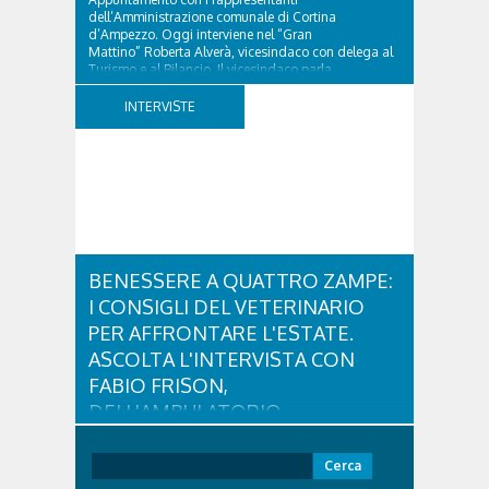
dell’Amministrazione comunale di Cortina
d’Ampezzo. Oggi interviene nel “Gran
Mattino” Roberta Alverà, vicesindaco con delega al
Turismo e al Bilancio. Il vicesindaco parla
dell'eredità delle Paralimpiadi Milano Cortina 2026,
di accessibilità e di come...
INTERVISTE
BENESSERE A QUATTRO ZAMPE:
I CONSIGLI DEL VETERINARIO
PER AFFRONTARE L'ESTATE.
ASCOLTA L'INTERVISTA CON
FABIO FRISON,
DELL'AMBULATORIO
VETERINARIO ASSOCIATO
CORTINA
Ricerca
per: