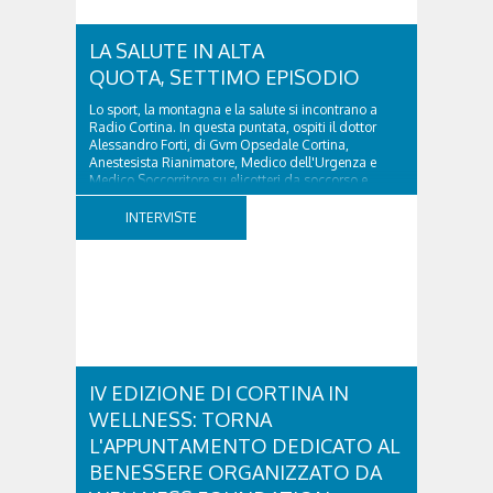
LA SALUTE IN ALTA
QUOTA, SETTIMO EPISODIO
Lo sport, la montagna e la salute si incontrano a
Radio Cortina. In questa puntata, ospiti il dottor
Alessandro Forti, di Gvm Opsedale Cortina,
Anestesista Rianimatore, Medico dell'Urgenza e
Medico Soccorritore su elicotteri da soccorso e
l'ingegner Michele Titton, delegato della sezione...
INTERVISTE
IV EDIZIONE DI CORTINA IN
WELLNESS: TORNA
L'APPUNTAMENTO DEDICATO AL
BENESSERE ORGANIZZATO DA