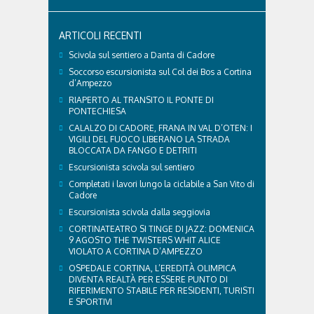
Con l'arrivo dell'estate e delle alte temperature,
anche i nostri amici a quattro zampe hanno bisogno
di qualche attenzione in più. Ne abbiamo parlato
ARTICOLI RECENTI
con il veterinario di Cortina, che ci ha illustrato i
principali accorgimenti per aiutare i cani ad
Scivola sul sentiero a Danta di Cadore
affrontare il caldo in sicurezza e benessere...
Soccorso escursionista sul Col dei Bos a Cortina
d’Ampezzo
RIAPERTO AL TRANSITO IL PONTE DI
PONTECHIESA
CALALZO DI CADORE, FRANA IN VAL D’OTEN: I
VIGILI DEL FUOCO LIBERANO LA STRADA
BLOCCATA DA FANGO E DETRITI
Escursionista scivola sul sentiero
Completati i lavori lungo la ciclabile a San Vito di
Cadore
Escursionista scivola dalla seggiovia
CORTINATEATRO SI TINGE DI JAZZ: DOMENICA
9 AGOSTO THE TWISTERS WHIT ALICE
VIOLATO A CORTINA D’AMPEZZO
OSPEDALE CORTINA, L’EREDITÀ OLIMPICA
DIVENTA REALTÀ PER ESSERE PUNTO DI
RIFERIMENTO STABILE PER RESIDENTI, TURISTI
E SPORTIVI