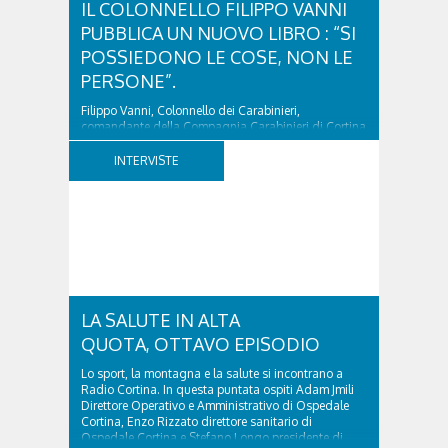
IL COLONNELLO FILIPPO VANNI
PUBBLICA UN NUOVO LIBRO : “SI
POSSIEDONO LE COSE, NON LE
PERSONE”.
Filippo Vanni, Colonnello dei Carabinieri,
comandante della Compagnia Carabinieri di Cortina
d’Ampezzo sino al 2010, esperto di legislazione
nazionale ed europea, è l’ideatore del progetto di
INTERVISTE
tutela “Una stanza tutta per sé”, modello diffuso in
Italia e Francia. Giurista e autore, svolge...
LA SALUTE IN ALTA
QUOTA, OTTAVO EPISODIO
Lo sport, la montagna e la salute si incontrano a
Radio Cortina. In questa puntata ospiti Adam Jmili
Direttore Operativo e Amministrativo di Ospedale
Cortina, Enzo Rizzato direttore sanitario di
Ospedale Cortina e Stefano Longo presidente di