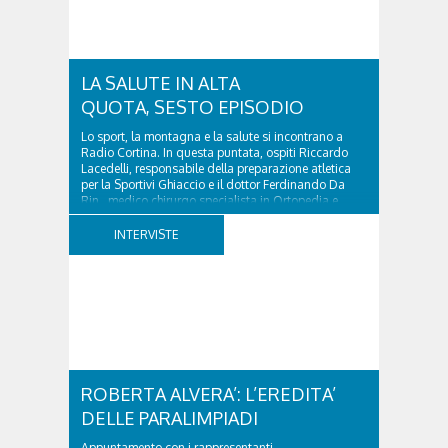
LA SALUTE IN ALTA
QUOTA, SESTO EPISODIO
Lo sport, la montagna e la salute si incontrano a
Radio Cortina. In questa puntata, ospiti Riccardo
Lacedelli, responsabile della preparazione atletica
per la Sportivi Ghiaccio e il dottor Ferdinando Da
Rin, medico chirurgo specialista in Ortopedia e
Traumatologia di Ospedale Cortina. GVM...
INTERVISTE
ROBERTA ALVERA’: L’EREDITA’
DELLE PARALIMPIADI
Appuntamento con i rappresentanti