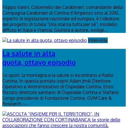
Filippo Vanni, Colonnello dei Carabinieri, comandante della
Compagnia Carabinieri di Cortina d’Ampezzo sino al 2010,
esperto di legislazione nazionale ed europea, è l’ideatore
del progetto di tutela “Una stanza tutta per sé”, modello
diffuso in Italia e Francia. Giurista e autore, svolge...
Interviste
La salute in alta
quota, ottavo episodio
Lo sport, la montagna e la salute si incontrano a Radio
Cortina. In questa puntata ospiti Adam Jmili Direttore
Operativo e Amministrativo di Ospedale Cortina, Enzo
Rizzato direttore sanitario di Ospedale Cortina e Stefano
Longo presidente di Fondazione Cortina. GVM Care &
Research –...