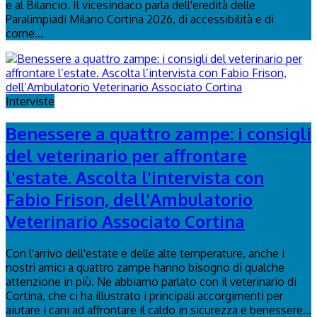
e al Bilancio. Il vicesindaco parla dell'eredità delle
Paralimpiadi Milano Cortina 2026, di accessibilità e di
come...
Interviste
Benessere a quattro zampe: i consigli
del veterinario per affrontare
l'estate. Ascolta l'intervista con
Fabio Frison, dell'Ambulatorio
Veterinario Associato Cortina
Con l'arrivo dell'estate e delle alte temperature, anche i
nostri amici a quattro zampe hanno bisogno di qualche
attenzione in più. Ne abbiamo parlato con il veterinario di
Cortina, che ci ha illustrato i principali accorgimenti per
aiutare i cani ad affrontare il caldo in sicurezza e benessere...