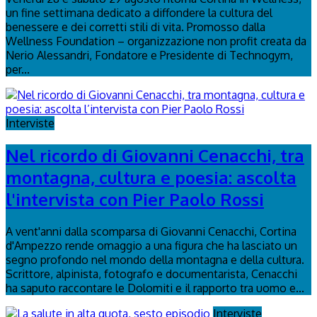
un fine settimana dedicato a diffondere la cultura del
benessere e dei corretti stili di vita. Promosso dalla
Wellness Foundation – organizzazione non profit creata da
Nerio Alessandri, Fondatore e Presidente di Technogym,
per...
Interviste
Nel ricordo di Giovanni Cenacchi, tra
montagna, cultura e poesia: ascolta
l'intervista con Pier Paolo Rossi
A vent'anni dalla scomparsa di Giovanni Cenacchi, Cortina
d'Ampezzo rende omaggio a una figura che ha lasciato un
segno profondo nel mondo della montagna e della cultura.
Scrittore, alpinista, fotografo e documentarista, Cenacchi
ha saputo raccontare le Dolomiti e il rapporto tra uomo e...
Interviste