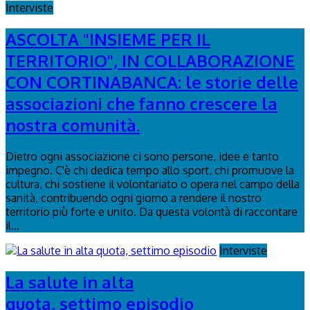
Interviste
ASCOLTA "INSIEME PER IL
TERRITORIO", IN COLLABORAZIONE
CON CORTINABANCA: le storie delle
associazioni che fanno crescere la
nostra comunità.
Dietro ogni associazione ci sono persone, idee e tanto
impegno. C'è chi dedica tempo allo sport, chi promuove la
cultura, chi sostiene il volontariato o opera nel campo della
sanità, contribuendo ogni giorno a rendere il nostro
territorio più forte e unito. Da questa volontà di raccontare
il...
Interviste
La salute in alta
quota, settimo episodio