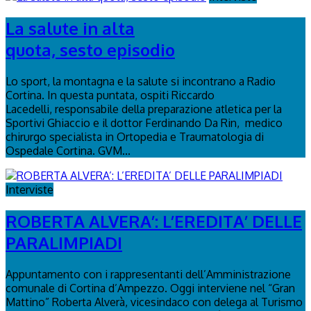
La salute in alta
quota, sesto episodio
Lo sport, la montagna e la salute si incontrano a Radio
Cortina. In questa puntata, ospiti Riccardo
Lacedelli, responsabile della preparazione atletica per la
Sportivi Ghiaccio e il dottor Ferdinando Da Rin, medico
chirurgo specialista in Ortopedia e Traumatologia di
Ospedale Cortina. GVM...
Interviste
ROBERTA ALVERA’: L’EREDITA’ DELLE
PARALIMPIADI
Appuntamento con i rappresentanti dell’Amministrazione
comunale di Cortina d’Ampezzo. Oggi interviene nel “Gran
Mattino” Roberta Alverà, vicesindaco con delega al Turismo