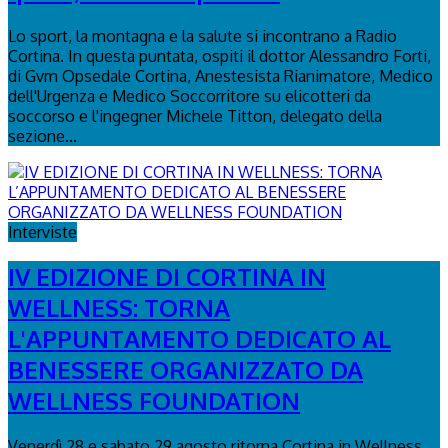
Lo sport, la montagna e la salute si incontrano a Radio
Cortina. In questa puntata, ospiti il dottor Alessandro Forti,
di Gvm Opsedale Cortina, Anestesista Rianimatore, Medico
dell'Urgenza e Medico Soccorritore su elicotteri da
soccorso e l'ingegner Michele Titton, delegato della
sezione...
Interviste
IV EDIZIONE DI CORTINA IN
WELLNESS: TORNA
L'APPUNTAMENTO DEDICATO AL
BENESSERE ORGANIZZATO DA
WELLNESS FOUNDATION
Venerdì 28 e sabato 29 agosto ritorna Cortina in Wellness,