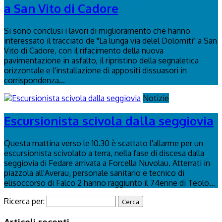
a San Vito di Cadore
Si sono conclusi i lavori di miglioramento che hanno
interessato il tracciato de "La lunga via delel Dolomiti" a San
Vito di Cadore, con il rifacimento della nuova
pavimentazione in asfalto, il ripristino della segnaletica
orizzontale e l'installazione di appositi dissuasori in
corrispondenza...
Notizie
Escursionista scivola dalla seggiovia
Questa mattina verso le 10.30 è scattato l'allarme per un
escursionista scivolato a terra, nella fase di discesa dalla
seggiovia di Fedare arrivata a Forcella Nuvolau. Atterrati in
piazzola all'Averau, personale sanitario e tecnico di
elisoccorso di Falco 2 hanno raggiunto il 74enne di Teolo...
Ricerca per:
Articoli recenti