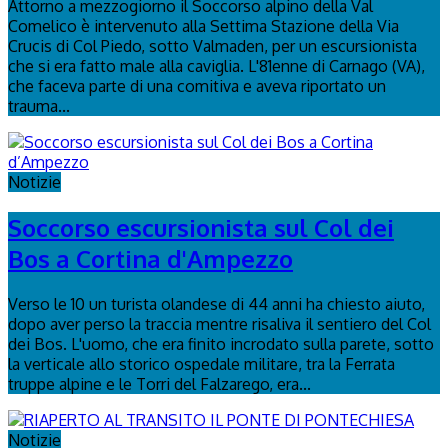
Attorno a mezzogiorno il Soccorso alpino della Val
Comelico è intervenuto alla Settima Stazione della Via
Crucis di Col Piedo, sotto Valmaden, per un escursionista
che si era fatto male alla caviglia. L'81enne di Carnago (VA),
che faceva parte di una comitiva e aveva riportato un
trauma...
Notizie
Soccorso escursionista sul Col dei
Bos a Cortina d'Ampezzo
Verso le 10 un turista olandese di 44 anni ha chiesto aiuto,
dopo aver perso la traccia mentre risaliva il sentiero del Col
dei Bos. L'uomo, che era finito incrodato sulla parete, sotto
la verticale allo storico ospedale militare, tra la Ferrata
truppe alpine e le Torri del Falzarego, era...
Notizie