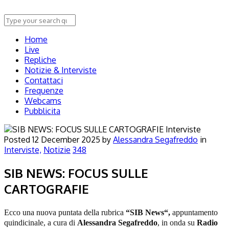
Home
Live
Repliche
Notizie & Interviste
Contattaci
Frequenze
Webcams
Pubblicita
Interviste
Posted
12 December 2025
by
Alessandra Segafreddo
in
Interviste,
Notizie
348
SIB NEWS: FOCUS SULLE
CARTOGRAFIE
Ecco una nuova puntata della rubrica
“
SIB News
“
,
appuntamento
quindicinale, a cura di
Alessandra Segafreddo
, in onda su
Radio