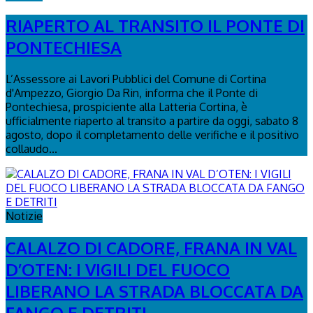
RIAPERTO AL TRANSITO IL PONTE DI
PONTECHIESA
L’Assessore ai Lavori Pubblici del Comune di Cortina
d'Ampezzo, Giorgio Da Rin, informa che il Ponte di
Pontechiesa, prospiciente alla Latteria Cortina, è
ufficialmente riaperto al transito a partire da oggi, sabato 8
agosto, dopo il completamento delle verifiche e il positivo
collaudo...
Notizie
CALALZO DI CADORE, FRANA IN VAL
D’OTEN: I VIGILI DEL FUOCO
LIBERANO LA STRADA BLOCCATA DA
FANGO E DETRITI