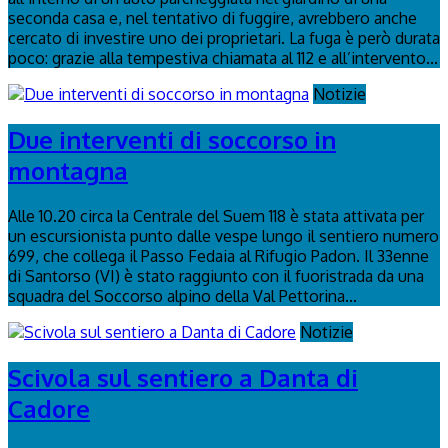
seconda casa e, nel tentativo di fuggire, avrebbero anche
cercato di investire uno dei proprietari. La fuga è però durata
poco: grazie alla tempestiva chiamata al 112 e all’intervento...
Notizie
Due interventi di soccorso in
montagna
Alle 10.20 circa la Centrale del Suem 118 è stata attivata per
un escursionista punto dalle vespe lungo il sentiero numero
699, che collega il Passo Fedaia al Rifugio Padon. Il 33enne
di Santorso (VI) è stato raggiunto con il fuoristrada da una
squadra del Soccorso alpino della Val Pettorina...
Notizie
Scivola sul sentiero a Danta di
Cadore