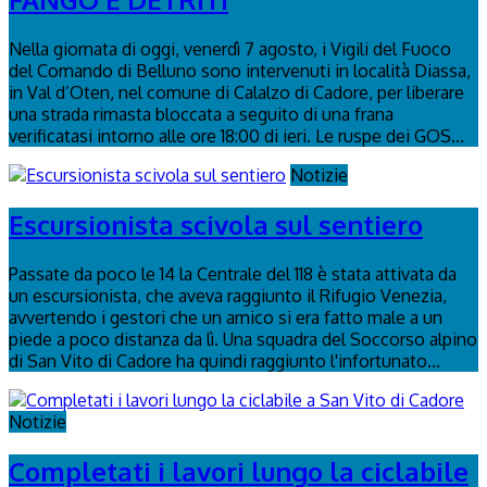
Nella giornata di oggi, venerdì 7 agosto, i Vigili del Fuoco
del Comando di Belluno sono intervenuti in località Diassa,
in Val d’Oten, nel comune di Calalzo di Cadore, per liberare
una strada rimasta bloccata a seguito di una frana
verificatasi intorno alle ore 18:00 di ieri. Le ruspe dei GOS...
Notizie
Escursionista scivola sul sentiero
Passate da poco le 14 la Centrale del 118 è stata attivata da
un escursionista, che aveva raggiunto il Rifugio Venezia,
avvertendo i gestori che un amico si era fatto male a un
piede a poco distanza da lì. Una squadra del Soccorso alpino
di San Vito di Cadore ha quindi raggiunto l'infortunato...
Notizie
Completati i lavori lungo la ciclabile