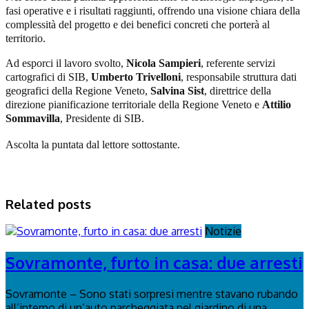
fasi operative e i risultati raggiunti, offrendo una visione chiara della
complessità del progetto e dei benefici concreti che porterà al
territorio.
Ad esporci il lavoro svolto,
Nicola Sampieri
, referente servizi
cartografici di SIB,
Umberto Trivelloni
, responsabile struttura dati
geografici della Regione Veneto,
Salvina Sist
, direttrice della
direzione pianificazione territoriale della Regione Veneto e
Attilio
Sommavilla
, Presidente di SIB.
Ascolta la puntata dal lettore sottostante.
Related posts
Notizie
Sovramonte, furto in casa: due arresti
Sovramonte – Sono stati sorpresi mentre stavano rubando
all’interno di un’auto parcheggiata nel giardino di una