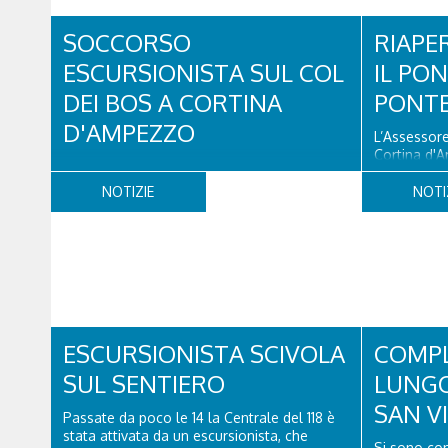
SOCCORSO
RIAPE
ESCURSIONISTA SUL COL
IL PON
DEI BOS A CORTINA
PONTE
D'AMPEZZO
L’Assessore
Cortina d'A
Verso le 10 un turista olandese di 44 anni ha
che il Pont
chiesto aiuto, dopo aver perso la traccia
alla Latteri
NOTIZIE
NOTI
mentre risaliva il sentiero del Col dei Bos.
al transito 
L'uomo, che era finito incrodato sulla
agosto, do
parete, sotto la verticale allo storico
verifiche e 
ospedale militare, tra la Ferrata truppe
alpine e le Torri del Falzarego, era...
ESCURSIONISTA SCIVOLA
COMPL
SUL SENTIERO
LUNGO
SAN V
Passate da poco le 14 la Centrale del 118 è
stata attivata da un escursionista, che
Si sono con