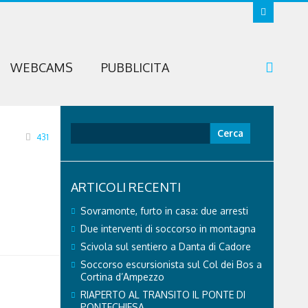
WEBCAMS
PUBBLICITA
Ricerca
431
per:
ARTICOLI RECENTI
Sovramonte, furto in casa: due arresti
Due interventi di soccorso in montagna
Scivola sul sentiero a Danta di Cadore
Soccorso escursionista sul Col dei Bos a
Cortina d’Ampezzo
RIAPERTO AL TRANSITO IL PONTE DI
PONTECHIESA