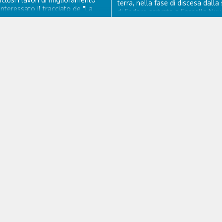
terra, nella fase di discesa dalla
nteressato il tracciato de "La
di Fedare arrivata a Forcella Nuv
elel Dolomiti" a San Vito di
Atterrati in piazzola all'Averau, 
 il rifacimento della nuova
sanitario e tecnico di elisoccorso
ne in asfalto, il ripristino della
hanno raggiunto il 74enne di Teo
orizzontale e l'installazione di
ssuasori in corrispondenza...