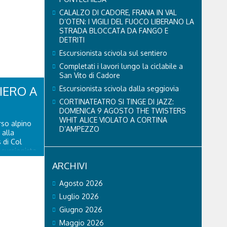
CALALZO DI CADORE, FRANA IN VAL
D’OTEN: I VIGILI DEL FUOCO LIBERANO LA
STRADA BLOCCATA DA FANGO E
DETRITI
Escursionista scivola sul sentiero
Completati i lavori lungo la ciclabile a
San Vito di Cadore
IERO A
Escursionista scivola dalla seggiovia
CORTINATEATRO SI TINGE DI JAZZ:
DOMENICA 9 AGOSTO THE TWISTERS
WHIT ALICE VIOLATO A CORTINA
rso alpino
D’AMPEZZO
 alla
 di Col
cursionista
a. L'81enne
ARCHIVI
e di una
auma...
Agosto 2026
Luglio 2026
Giugno 2026
Maggio 2026