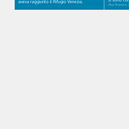
aveva raggiunto il Rifugio Venezia,
che hanno i
avvertendo i gestori che un amico si era
lunga via d
fatto male a un piede a poco distanza da lì.
Cadore, con
Una squadra del Soccorso alpino di San
pavimentazio
Vito di Cadore ha quindi raggiunto
segnaletica 
l'infortunato...
appositi di