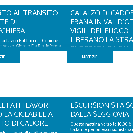
RTO AL TRANSITO
CALALZO DI CADOR
TE DI
FRANA IN VAL D’OT
CHIESA
VIGILI DEL FUOCO
LIBERANO LA STR
 ai Lavori Pubblici del Comune di
mpezzo, Giorgio Da Rin, informa
BLOCCATA DA FAN
e di Pontechiesa, prospiciente
DETRITI
a Cortina, è ufficialmente riaperto
ZIE
NOTIZIE
a partire da oggi, sabato 8
po il completamento delle
Nella giornata di oggi, venerdì 7
il positivo collaudo...
Vigili del Fuoco del Comando di
sono intervenuti in località Diass
d’Oten, nel comune di Calalzo di
per liberare una strada rimasta 
seguito di una frana verificatasi 
ore 18:00 di ieri. Le ruspe dei GOS
ETATI I LAVORI
ESCURSIONISTA S
 LA CICLABILE A
DALLA SEGGIOVIA
ITO DI CADORE
Questa mattina verso le 10.30 è 
l'allarme per un escursionista sc
clusi i lavori di miglioramento