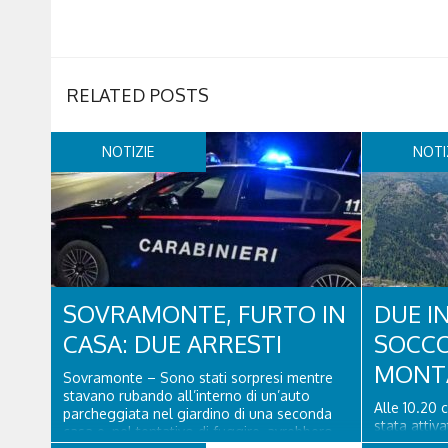
RELATED POSTS
NOTIZIE
NOTI
SOVRAMONTE, FURTO IN
DUE I
CASA: DUE ARRESTI
SOCCO
MONT
Sovramonte – Sono stati sorpresi mentre
stavano rubando all’interno di un’auto
Alle 10.20 
parcheggiata nel giardino di una seconda
stata attiv
casa e, nel tentativo di fuggire, avrebbero
dalle vespe