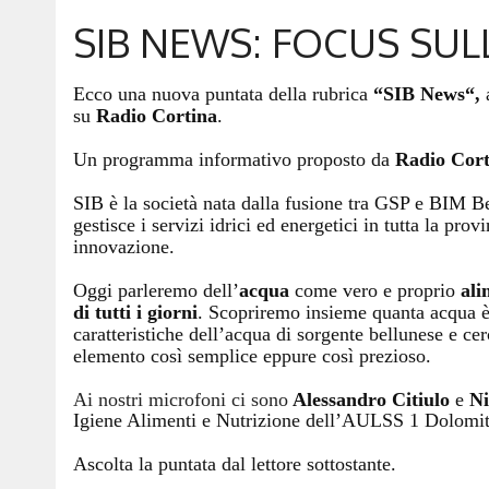
SIB NEWS: FOCUS SUL
Ecco una nuova puntata della rubrica
“
SIB News
“
,
su
Radio Cortina
.
Un programma informativo proposto da
Radio Cort
SIB è la società nata dalla fusione tra GSP e BIM Bel
gestisce i servizi idrici ed energetici in tutta la prov
innovazione.
Oggi parleremo dell’
acqua
come vero e proprio
ali
di tutti i giorni
. Scopriremo insieme quanta acqua è
caratteristiche dell’acqua di sorgente bellunese e ce
elemento così semplice eppure così prezioso.
Ai nostri microfoni ci sono
Alessandro Citiulo
e
Ni
Igiene Alimenti e Nutrizione dell’AULSS 1 Dolomiti
Ascolta la puntata dal lettore sottostante.