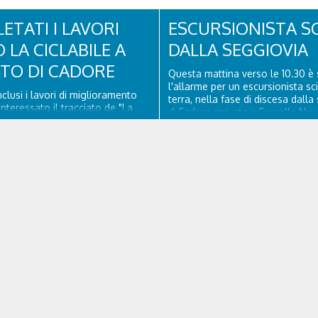
seguito di una frana verificatasi 
ore 18:00 di ieri. Le ruspe dei GOS
ETATI I LAVORI
ESCURSIONISTA S
 LA CICLABILE A
DALLA SEGGIOVIA
ITO DI CADORE
Questa mattina verso le 10.30 è 
l'allarme per un escursionista sc
clusi i lavori di miglioramento
terra, nella fase di discesa dalla
nteressato il tracciato de "La
di Fedare arrivata a Forcella Nuv
elel Dolomiti" a San Vito di
Atterrati in piazzola all'Averau, 
 il rifacimento della nuova
sanitario e tecnico di elisoccorso
ne in asfalto, il ripristino della
hanno raggiunto il 74enne di Teo
orizzontale e l'installazione di
ssuasori in corrispondenza...