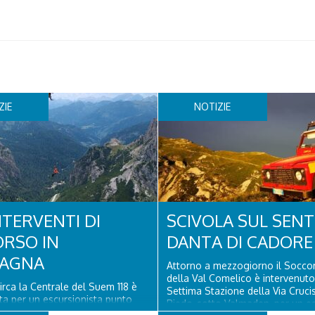
ZIE
NOTIZIE
NTERVENTI DI
SCIVOLA SUL SENT
RSO IN
DANTA DI CADORE
AGNA
Attorno a mezzogiorno il Socco
della Val Comelico è intervenuto
circa la Centrale del Suem 118 è
Settima Stazione della Via Crucis
ata per un escursionista punto
Piedo, sotto Valmaden, per un es
 lungo il sentiero numero 699,