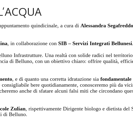
L’ACQUA
appuntamento quindicinale, a cura di
Alessandra Segafredd
ina
, in collaborazione con
SIB – Servizi Integrati Bellunesi
luno Infrastrutture. Una realtà con solide radici nel territorio
incia di Belluno, con un obiettivo chiaro: offrire qualità, effic
mento
, e di quanto una corretta idratazione sia
fondamentale n
 consigliabile bere quotidianamente, conosceremo più da vici
rcheremo anche di sfatare alcuni falsi miti che circondano que
cole Zulian
, rispettivamente Dirigente biologo e dietista del 
 di Belluno.