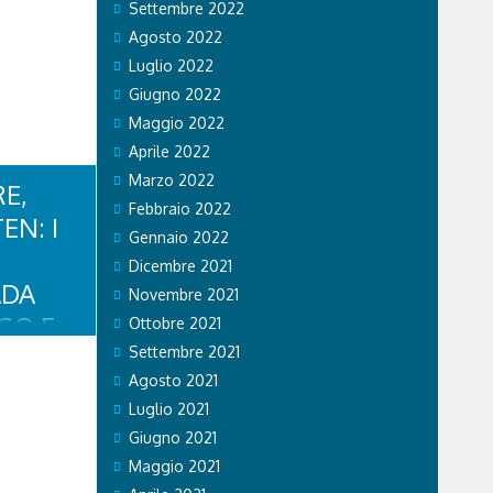
a. L'81enne
Settembre 2022
e di una
Agosto 2022
auma...
Luglio 2022
Giugno 2022
Maggio 2022
Aprile 2022
Marzo 2022
E,
Febbraio 2022
EN: I
Gennaio 2022
Dicembre 2021
ADA
Novembre 2021
GO E
Ottobre 2021
Settembre 2021
Agosto 2021
 agosto, i
Luglio 2021
 Belluno
a, in Val
Giugno 2021
 Cadore,
Maggio 2021
bloccata a