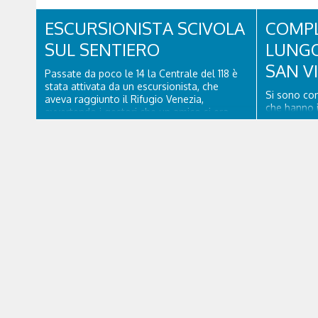
ESCURSIONISTA SCIVOLA
COMPL
SUL SENTIERO
LUNGO
SAN V
Passate da poco le 14 la Centrale del 118 è
stata attivata da un escursionista, che
Si sono con
aveva raggiunto il Rifugio Venezia,
che hanno i
avvertendo i gestori che un amico si era
lunga via d
fatto male a un piede a poco distanza da lì.
Cadore, con
Una squadra del Soccorso alpino di San
pavimentazio
Vito di Cadore ha quindi raggiunto
segnaletica 
l'infortunato...
appositi di