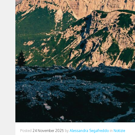
Posted
24 November 2025
by
Alessandra Segafreddo
in
Notizie