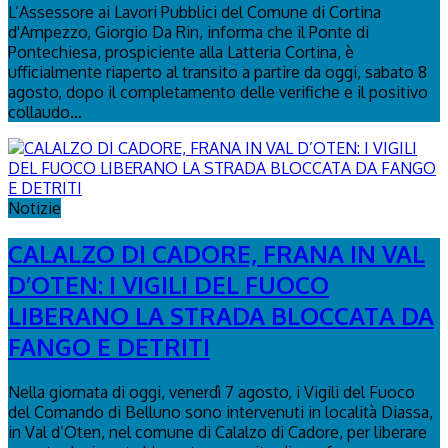
L’Assessore ai Lavori Pubblici del Comune di Cortina
d'Ampezzo, Giorgio Da Rin, informa che il Ponte di
Pontechiesa, prospiciente alla Latteria Cortina, è
ufficialmente riaperto al transito a partire da oggi, sabato 8
agosto, dopo il completamento delle verifiche e il positivo
collaudo...
Notizie
CALALZO DI CADORE, FRANA IN VAL
D’OTEN: I VIGILI DEL FUOCO
LIBERANO LA STRADA BLOCCATA DA
FANGO E DETRITI
Nella giornata di oggi, venerdì 7 agosto, i Vigili del Fuoco
del Comando di Belluno sono intervenuti in località Diassa,
in Val d’Oten, nel comune di Calalzo di Cadore, per liberare