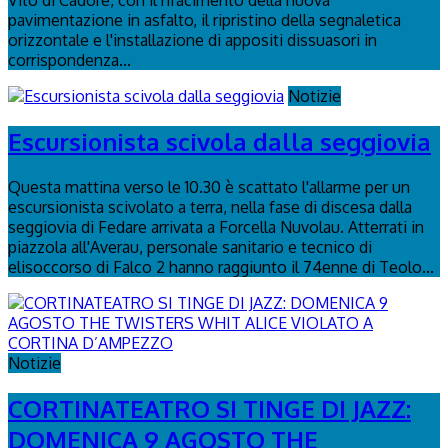
Vito di Cadore, con il rifacimento della nuova
pavimentazione in asfalto, il ripristino della segnaletica
orizzontale e l'installazione di appositi dissuasori in
corrispondenza...
Notizie
Escursionista scivola dalla seggiovia
Questa mattina verso le 10.30 è scattato l'allarme per un
escursionista scivolato a terra, nella fase di discesa dalla
seggiovia di Fedare arrivata a Forcella Nuvolau. Atterrati in
piazzola all'Averau, personale sanitario e tecnico di
elisoccorso di Falco 2 hanno raggiunto il 74enne di Teolo...
Notizie
CORTINATEATRO SI TINGE DI JAZZ:
DOMENICA 9 AGOSTO THE