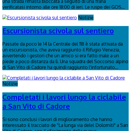
una strada rimasta bloccata a seguito di una frana
verificatasi intorno alle ore 18:00 di ieri. Le ruspe dei GOS...
Notizie
Escursionista scivola sul sentiero
Passate da poco le 14 la Centrale del 118 è stata attivata da
un escursionista, che aveva raggiunto il Rifugio Venezia,
avvertendo i gestori che un amico si era fatto male a un
piede a poco distanza da lì. Una squadra del Soccorso alpino
di San Vito di Cadore ha quindi raggiunto l'infortunato...
Notizie
Completati i lavori lungo la ciclabile
a San Vito di Cadore
Si sono conclusi i lavori di miglioramento che hanno
interessato il tracciato de "La lunga via delel Dolomiti" a San