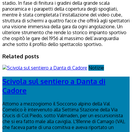
stadio. In fase di finitura i gradini della grande scala
panoramica e i parapetti della copertura degli spogliati,
mentre è stata completata l’installazione del video cube,
struttura di schermi a quattro facce che offrirà agli spettatori
una visione immersiva della gara da ogni angolazione. Un
ulteriore strumento che rende lo storico impianto sportivo
che ospitò le gare del 1956 al massimo dell’avanguardia
anche sotto il profilo dello spettacolo sportivo.
Related posts
Notizie
Scivola sul sentiero a Danta di
Cadore
Attorno a mezzogiorno il Soccorso alpino della Val
Comelico è intervenuto alla Settima Stazione della Via
Crucis di Col Piedo, sotto Valmaden, per un escursionista
che si era fatto male alla caviglia. L'81enne di Carnago (VA),
che faceva parte di una comitiva e aveva riportato un