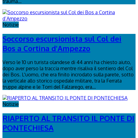
trauma...
Notizie
Soccorso escursionista sul Col dei
Bos a Cortina d'Ampezzo
Verso le 10 un turista olandese di 44 anni ha chiesto aiuto,
dopo aver perso la traccia mentre risaliva il sentiero del Col
dei Bos. L'uomo, che era finito incrodato sulla parete, sotto
la verticale allo storico ospedale militare, tra la Ferrata
truppe alpine e le Torri del Falzarego, era...
Notizie
RIAPERTO AL TRANSITO IL PONTE DI
PONTECHIESA