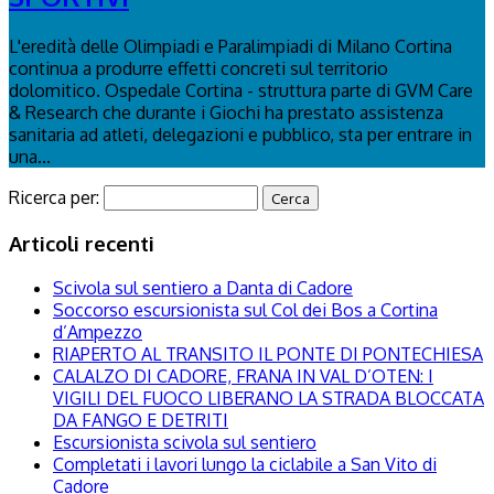
L'eredità delle Olimpiadi e Paralimpiadi di Milano Cortina
continua a produrre effetti concreti sul territorio
dolomitico. Ospedale Cortina - struttura parte di GVM Care
& Research che durante i Giochi ha prestato assistenza
sanitaria ad atleti, delegazioni e pubblico, sta per entrare in
una...
Ricerca per:
Articoli recenti
Scivola sul sentiero a Danta di Cadore
Soccorso escursionista sul Col dei Bos a Cortina
d’Ampezzo
RIAPERTO AL TRANSITO IL PONTE DI PONTECHIESA
CALALZO DI CADORE, FRANA IN VAL D’OTEN: I
VIGILI DEL FUOCO LIBERANO LA STRADA BLOCCATA
DA FANGO E DETRITI
Escursionista scivola sul sentiero
Completati i lavori lungo la ciclabile a San Vito di
Cadore