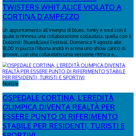
TWISTERS WHIT ALICE VIOLATO A
CORTINA D’AMPEZZO
Un appuntamento all’insegna di blues, funky e soul con il
quale si rinnova una collaborazione collaudata, quella con il
Dolomiti Blues&Soul Festival. Domenica 9 agosto alle
18.00 in piazza Dibona andrà in scena uno show carico di
groove, con una collaudatissima sessione ritmica e...
Notizie
OSPEDALE CORTINA, L’EREDITÀ
OLIMPICA DIVENTA REALTÀ PER
ESSERE PUNTO DI RIFERIMENTO
STABILE PER RESIDENTI, TURISTI E
SPORTIVI