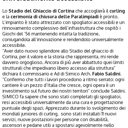
Lo
Stadio del Ghiaccio di Cortina
che accoglierà il
curling
e la
cerimonia di chiusura delle Paralimpiadi
è pronto.
L’impianto è stato attrezzato con spogliatoi accessibili e un
rinnovamento complessivo dell’infrastruttura che ospitò i
Giochi del ’56 mantenendo intatta la tradizione,
coniugandola all’innovazione e rendendolo universalmente
accessibile.
“Aver dato nuovo splendore allo Stadio del ghiaccio di
Cortina, per il valore e la storia che rappresenta, mi rende
davvero orgoglioso. Ancora di più aver abbattuto quei limiti
strutturali che impedivano libero accesso alla struttura”
dichiara il commissario e Ad di Simico Arch.
Fabio Saldini
.
“Confermo che tutti i lavori procedono a ritmo serrato: ogni
cantiere è un pezzo d’Italia che cresce, ogni opera è un
investimento sul futuro dei nostri territori” conclude Saldini.
SIMICO fa sapere che sono stati completati gli spogliatoi,
resi accessibili universalmente da una cura e progettazione
puntuale degli spazi. Apprezzato durante lo svolgimento dei
mondiali juniores di curling, sono stati installati 11 nuovi
servizi, nuove postazioni per persone con disabilità,
ascensori e pedane utili a spostarsi agevolmente nello