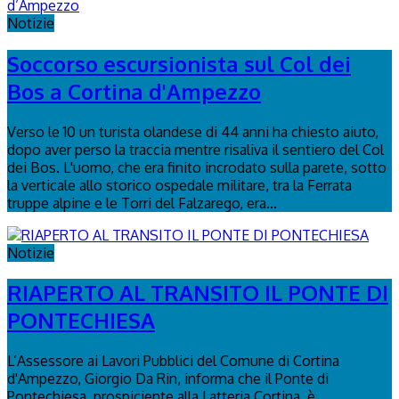
Notizie
Soccorso escursionista sul Col dei
Bos a Cortina d'Ampezzo
Verso le 10 un turista olandese di 44 anni ha chiesto aiuto,
dopo aver perso la traccia mentre risaliva il sentiero del Col
dei Bos. L'uomo, che era finito incrodato sulla parete, sotto
la verticale allo storico ospedale militare, tra la Ferrata
truppe alpine e le Torri del Falzarego, era...
Notizie
RIAPERTO AL TRANSITO IL PONTE DI
PONTECHIESA
L’Assessore ai Lavori Pubblici del Comune di Cortina
d'Ampezzo, Giorgio Da Rin, informa che il Ponte di
Pontechiesa, prospiciente alla Latteria Cortina, è