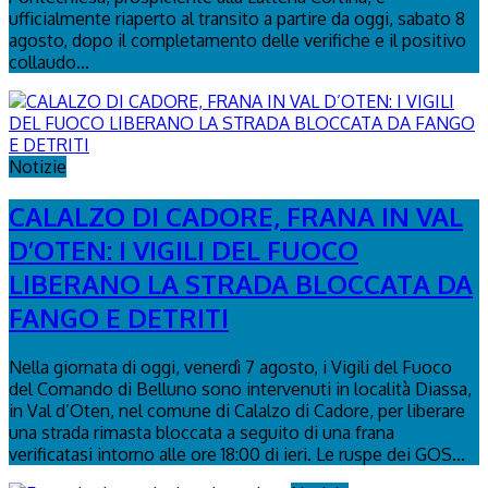
ufficialmente riaperto al transito a partire da oggi, sabato 8
agosto, dopo il completamento delle verifiche e il positivo
collaudo...
Notizie
CALALZO DI CADORE, FRANA IN VAL
D’OTEN: I VIGILI DEL FUOCO
LIBERANO LA STRADA BLOCCATA DA
FANGO E DETRITI
Nella giornata di oggi, venerdì 7 agosto, i Vigili del Fuoco
del Comando di Belluno sono intervenuti in località Diassa,
in Val d’Oten, nel comune di Calalzo di Cadore, per liberare
una strada rimasta bloccata a seguito di una frana
verificatasi intorno alle ore 18:00 di ieri. Le ruspe dei GOS...