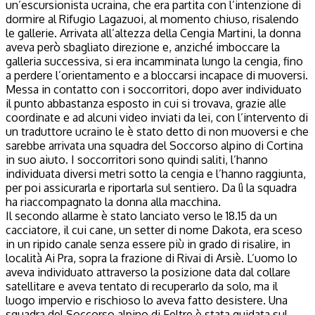
un’escursionista ucraina, che era partita con l’intenzione di
dormire al Rifugio Lagazuoi, al momento chiuso, risalendo
le gallerie. Arrivata all’altezza della Cengia Martini, la donna
aveva però sbagliato direzione e, anziché imboccare la
galleria successiva, si era incamminata lungo la cengia, fino
a perdere l’orientamento e a bloccarsi incapace di muoversi.
Messa in contatto con i soccorritori, dopo aver individuato
il punto abbastanza esposto in cui si trovava, grazie alle
coordinate e ad alcuni video inviati da lei, con l’intervento di
un traduttore ucraino le è stato detto di non muoversi e che
sarebbe arrivata una squadra del Soccorso alpino di Cortina
in suo aiuto. I soccorritori sono quindi saliti, l’hanno
individuata diversi metri sotto la cengia e l’hanno raggiunta,
per poi assicurarla e riportarla sul sentiero. Da lì la squadra
ha riaccompagnato la donna alla macchina.
Il secondo allarme è stato lanciato verso le 18.15 da un
cacciatore, il cui cane, un setter di nome Dakota, era sceso
in un ripido canale senza essere più in grado di risalire, in
località Ai Pra, sopra la frazione di Rivai di Arsiè. L’uomo lo
aveva individuato attraverso la posizione data dal collare
satellitare e aveva tentato di recuperarlo da solo, ma il
luogo impervio e rischioso lo aveva fatto desistere. Una
squadra del Soccorso alpino di Feltre è stata guidata sul