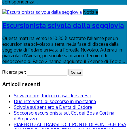
corrispondenza...
Notizie
Escursionista scivola dalla seggiovia
Questa mattina verso le 10.30 è scattato l'allarme per un
escursionista scivolato a terra, nella fase di discesa dalla
seggiovia di Fedare arrivata a Forcella Nuvolau. Atterrati in
piazzola all'Averau, personale sanitario e tecnico di
elisoccorso di Falco 2 hanno raggiunto il 74enne di Teolo...
Ricerca per:
Articoli recenti
Sovramonte, furto in casa: due arresti
Due interventi di soccorso in montagna
Scivola sul sentiero a Danta di Cadore
Soccorso escursionista sul Col dei Bos a Cortina
d’Ampezzo
RIAPERTO AL TRANSITO IL PONTE DI PONTECHIESA