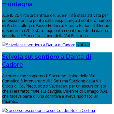
montagna
Alle 10.20 circa la Centrale del Suem 118 è stata attivata per
un escursionista punto dalle vespe lungo il sentiero numero
699, che collega il Passo Fedaia al Rifugio Padon. Il 33enne
di Santorso (VI) è stato raggiunto con il fuoristrada da una
squadra del Soccorso alpino della Val Pettorina...
Notizie
Scivola sul sentiero a Danta di
Cadore
Attorno a mezzogiorno il Soccorso alpino della Val
Comelico è intervenuto alla Settima Stazione della Via
Crucis di Col Piedo, sotto Valmaden, per un escursionista
che si era fatto male alla caviglia. L'81enne di Carnago (VA),
che faceva parte di una comitiva e aveva riportato un
trauma...