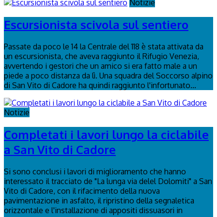
Notizie
Escursionista scivola sul sentiero
Passate da poco le 14 la Centrale del 118 è stata attivata da
un escursionista, che aveva raggiunto il Rifugio Venezia,
avvertendo i gestori che un amico si era fatto male a un
piede a poco distanza da lì. Una squadra del Soccorso alpino
di San Vito di Cadore ha quindi raggiunto l'infortunato...
Notizie
Completati i lavori lungo la ciclabile
a San Vito di Cadore
Si sono conclusi i lavori di miglioramento che hanno
interessato il tracciato de "La lunga via delel Dolomiti" a San
Vito di Cadore, con il rifacimento della nuova
pavimentazione in asfalto, il ripristino della segnaletica
orizzontale e l'installazione di appositi dissuasori in