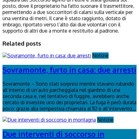
posto, dove il proprietario ha fatto suonare il trasmettitore,
permettendo a due soccorritori di calarsi sulla verticale per
una ventina di metri. Il cane è stato raggiunto, dotato di
imbrago, riportato verso l’alto dai due volontari con il
supporto di altri due a monte e restituito al padrone.
Related posts
Notizie
Sovramonte, furto in casa: due arresti
Sovramonte – Sono stati sorpresi mentre stavano rubando
all’interno di un’auto parcheggiata nel giardino di una
seconda casa e, nel tentativo di fuggire, avrebbero anche
cercato di investire uno dei proprietari. La fuga è però durata
poco: grazie alla tempestiva chiamata al 112 e all’intervento...
Notizie
Due interventi di soccorso in