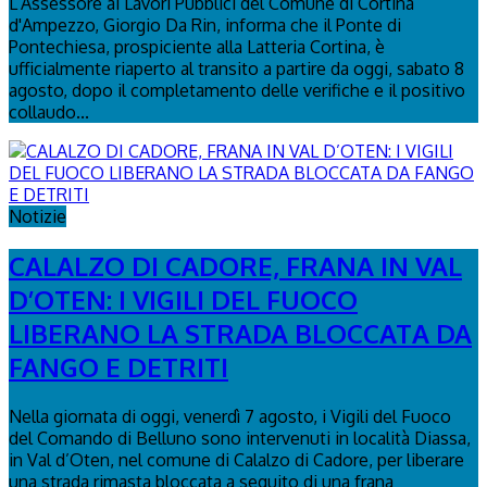
L’Assessore ai Lavori Pubblici del Comune di Cortina
d'Ampezzo, Giorgio Da Rin, informa che il Ponte di
Pontechiesa, prospiciente alla Latteria Cortina, è
ufficialmente riaperto al transito a partire da oggi, sabato 8
agosto, dopo il completamento delle verifiche e il positivo
collaudo...
Notizie
CALALZO DI CADORE, FRANA IN VAL
D’OTEN: I VIGILI DEL FUOCO
LIBERANO LA STRADA BLOCCATA DA
FANGO E DETRITI
Nella giornata di oggi, venerdì 7 agosto, i Vigili del Fuoco
del Comando di Belluno sono intervenuti in località Diassa,
in Val d’Oten, nel comune di Calalzo di Cadore, per liberare
una strada rimasta bloccata a seguito di una frana