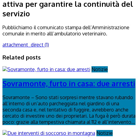
attiva per garantire la continuità del
servizio
Pubblichiamo il comunicato stampa dell’Amministrazione
comunale in merito alll’ambulatorio veterinairo.
attachment_direct (1)
Related posts
Notizie
Sovramonte, furto in casa: due arresti
Sovramonte – Sono stati sorpresi mentre stavano rubando
all’interno di un’auto parcheggiata nel giardino di una
seconda casa e, nel tentativo di fuggire, avrebbero anche
cercato di investire uno dei proprietari. La fuga è però durata
poco: grazie alla tempestiva chiamata al 112 e all’intervento...
Notizie