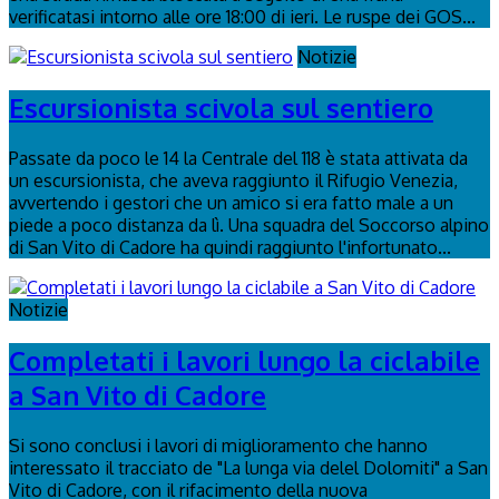
verificatasi intorno alle ore 18:00 di ieri. Le ruspe dei GOS...
Notizie
Escursionista scivola sul sentiero
Passate da poco le 14 la Centrale del 118 è stata attivata da
un escursionista, che aveva raggiunto il Rifugio Venezia,
avvertendo i gestori che un amico si era fatto male a un
piede a poco distanza da lì. Una squadra del Soccorso alpino
di San Vito di Cadore ha quindi raggiunto l'infortunato...
Notizie
Completati i lavori lungo la ciclabile
a San Vito di Cadore
Si sono conclusi i lavori di miglioramento che hanno
interessato il tracciato de "La lunga via delel Dolomiti" a San
Vito di Cadore, con il rifacimento della nuova