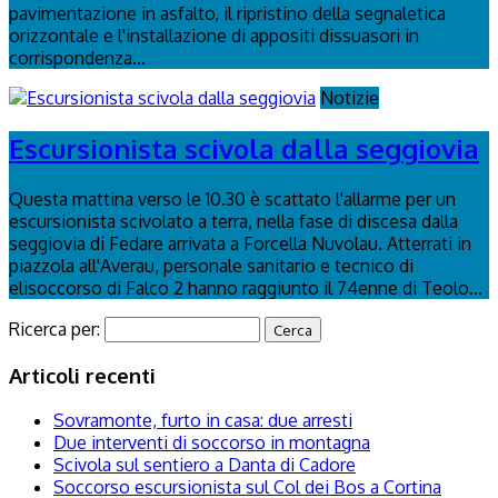
pavimentazione in asfalto, il ripristino della segnaletica
orizzontale e l'installazione di appositi dissuasori in
corrispondenza...
Notizie
Escursionista scivola dalla seggiovia
Questa mattina verso le 10.30 è scattato l'allarme per un
escursionista scivolato a terra, nella fase di discesa dalla
seggiovia di Fedare arrivata a Forcella Nuvolau. Atterrati in
piazzola all'Averau, personale sanitario e tecnico di
elisoccorso di Falco 2 hanno raggiunto il 74enne di Teolo...
Ricerca per:
Articoli recenti
Sovramonte, furto in casa: due arresti
Due interventi di soccorso in montagna
Scivola sul sentiero a Danta di Cadore
Soccorso escursionista sul Col dei Bos a Cortina