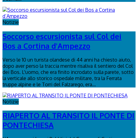
Notizie
Soccorso escursionista sul Col dei
Bos a Cortina d'Ampezzo
Verso le 10 un turista olandese di 44 anni ha chiesto aiuto,
dopo aver perso la traccia mentre risaliva il sentiero del Col
dei Bos. L'uomo, che era finito incrodato sulla parete, sotto
la verticale allo storico ospedale militare, tra la Ferrata
truppe alpine e le Torri del Falzarego, era...
Notizie
RIAPERTO AL TRANSITO IL PONTE DI
PONTECHIESA