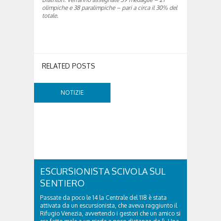
olimpiche e 38 paralimpiche – pari a circa il 30% del
totale.
RELATED POSTS
NOTIZIE
ESCURSIONISTA SCIVOLA SUL
SENTIERO
Passate da poco le 14 la Centrale del 118 è stata
attivata da un escursionista, che aveva raggiunto il
Rifugio Venezia, avvertendo i gestori che un amico si