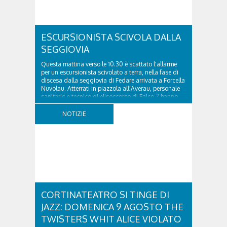
ESCURSIONISTA SCIVOLA DALLA
SEGGIOVIA
Questa mattina verso le 10.30 è scattato l'allarme
per un escursionista scivolato a terra, nella fase di
discesa dalla seggiovia di Fedare arrivata a Forcella
Nuvolau. Atterrati in piazzola all'Averau, personale
sanitario e tecnico di elisoccorso di Falco 2 hanno
raggiunto il 74enne di Teolo...
NOTIZIE
CORTINATEATRO SI TINGE DI
JAZZ: DOMENICA 9 AGOSTO THE
TWISTERS WHIT ALICE VIOLATO