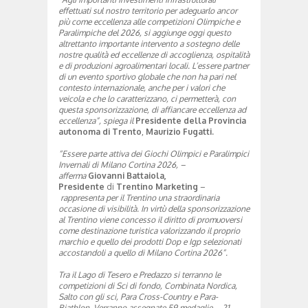
effettuati sul nostro territorio per adeguarlo ancor
più come eccellenza alle competizioni Olimpiche e
Paralimpiche del 2026, si aggiunge oggi questo
altrettanto importante intervento a sostegno delle
nostre qualità ed eccellenze di accoglienza, ospitalità
e di produzioni agroalimentari locali. L’essere partner
di un evento sportivo globale che non ha pari nel
contesto internazionale, anche per i valori che
veicola e che lo caratterizzano, ci permetterà, con
questa sponsorizzazione, di affiancare eccellenza ad
eccellenza”, spiega il
Presidente della Provincia
autonoma di Trento
,
Maurizio Fugatti.
“Essere parte attiva dei Giochi Olimpici e Paralimpici
Invernali di Milano Cortina 2026, –
afferma
Giovanni Battaiola,
Presidente
di
Trentino Marketing
–
rappresenta per il Trentino una straordinaria
occasione di visibilità. In virtù della sponsorizzazione
al Trentino viene concesso il diritto di promuoversi
come destinazione turistica valorizzando il proprio
marchio e quello dei prodotti Dop e Igp selezionati
accostandoli a quello di Milano Cortina 2026”.
Tra il Lago di Tesero e Predazzo si terranno le
competizioni di Sci di fondo, Combinata Nordica,
Salto con gli sci, Para Cross-Country e Para-
Biathlon. Verranno assegnate 59 medaglie – 21