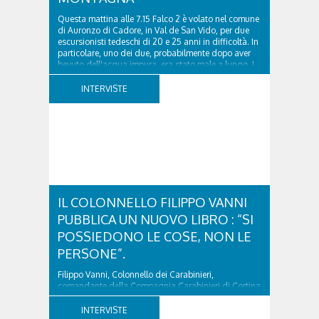
Questa mattina alle 7.15 Falco 2 è volato nel comune
di Auronzo di Cadore, in Val de San Vido, per due
escursionisti tedeschi di 20 e 25 anni in difficoltà. In
particolare, uno dei due, probabilmente dopo aver
bevuto dell'acqua impura, era stato male a lungo. I
due ragazzi, che avevano passato...
INTERVISTE
IL COLONNELLO FILIPPO VANNI
PUBBLICA UN NUOVO LIBRO : “SI
POSSIEDONO LE COSE, NON LE
PERSONE”.
Filippo Vanni, Colonnello dei Carabinieri,
comandante della Compagnia Carabinieri di Cortina
d’Ampezzo sino al 2010, esperto di legislazione
nazionale ed europea, è l’ideatore del progetto di
INTERVISTE