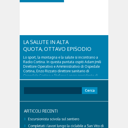
tutela “Una stanza tutta per sé”, modello diffuso in
Italia e Francia. Giurista e autore, svolge...
LA SALUTE IN ALTA
QUOTA, OTTAVO EPISODIO
Lo sport, la montagna e la salute si incontrano a
Radio Cortina. In questa puntata ospiti Adam Jmili
Direttore Operativo e Amministrativo di Ospedale
Cortina, Enzo Rizzato direttore sanitario di
Ospedale Cortina e Stefano Longo presidente di
Fondazione Cortina. GVM Care & Research –...
Ricerca
per:
ARTICOLI RECENTI
Escursionista scivola sul sentiero
Completati i lavori lungo la ciclabile a San Vito di