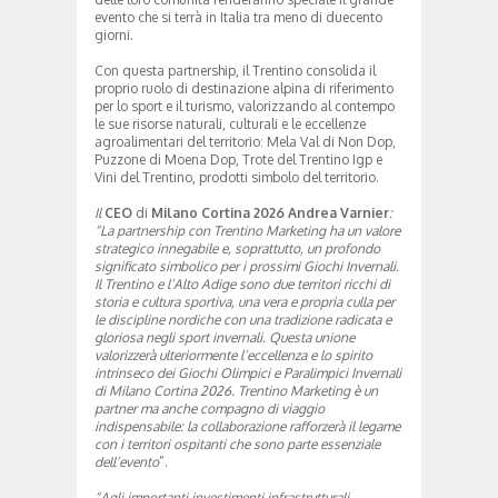
evento che si terrà in Italia tra meno di duecento
giorni.
Con questa partnership, il Trentino consolida il
proprio ruolo di destinazione alpina di riferimento
per lo sport e il turismo, valorizzando al contempo
le sue risorse naturali, culturali e le eccellenze
agroalimentari del territorio: Mela Val di Non Dop,
Puzzone di Moena Dop, Trote del Trentino Igp e
Vini del Trentino, prodotti simbolo del territorio.
Il
CEO
di
Milano Cortina 2026 Andrea Varnier
:
“La partnership con Trentino Marketing ha un valore
strategico innegabile e, soprattutto, un profondo
significato simbolico per i prossimi Giochi Invernali.
Il Trentino e l’Alto Adige sono due territori ricchi di
storia e cultura sportiva, una vera e propria culla per
le discipline nordiche con una tradizione radicata e
gloriosa negli sport invernali. Questa unione
valorizzerà ulteriormente l’eccellenza e lo spirito
intrinseco dei Giochi Olimpici e Paralimpici Invernali
di Milano Cortina 2026. Trentino Marketing è un
partner ma anche compagno di viaggio
indispensabile: la collaborazione rafforzerà il legame
con i territori ospitanti che sono parte essenziale
dell’evento
”.
“Agli importanti investimenti infrastrutturali