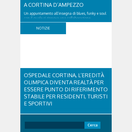
A CORTINA D’AMPEZZO
Un appuntamento all’insegna di blues, funky e soul
con il quale si rinnova una collaborazione
collaudata, quella con il Dolomiti Blues&Soul
Festival. Domenica 9 agosto alle 18.00 in piazza
NOTIZIE
Dibona andrà in scena uno show carico di groove,
con una collaudatissima sessione ritmica e...
OSPEDALE CORTINA, L’EREDITÀ
OLIMPICA DIVENTA REALTÀ PER
ESSERE PUNTO DI RIFERIMENTO
STABILE PER RESIDENTI, TURISTI
E SPORTIVI
L'eredità delle Olimpiadi e Paralimpiadi di Milano
Cortina continua a produrre effetti concreti sul
territorio dolomitico. Ospedale Cortina -
Ricerca
struttura parte di GVM Care & Research che durante i
per:
Giochi ha prestato assistenza sanitaria ad atleti,