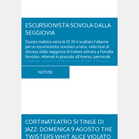
ESCURSIONISTA SCIVOLA DALLA
SEGGIOVIA
Questa mattina verso le 10.30 è scattato l'allarme
per un escursionista scivolato a terra, nella fase di
discesa dalla seggiovia di Fedare arrivata a Forcella
Nuvolau. Atterrati in piazzola all'Averau, personale
sanitario e tecnico di elisoccorso di Falco 2 hanno
raggiunto il 74enne di Teolo...
NOTIZIE
CORTINATEATRO SI TINGE DI
JAZZ: DOMENICA 9 AGOSTO THE
TWISTERS WHIT ALICE VIOLATO