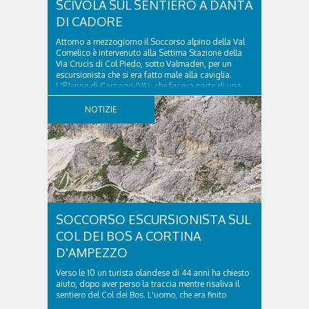
SCIVOLA SUL SENTIERO A DANTA
DI CADORE
Attorno a mezzogiorno il Soccorso alpino della Val
Comelico è intervenuto alla Settima Stazione della
Via Crucis di Col Piedo, sotto Valmaden, per un
escursionista che si era fatto male alla caviglia.
L'81enne di Carnago (VA), che faceva parte di una
comitiva e aveva riportato un trauma...
NOTIZIE
SOCCORSO ESCURSIONISTA SUL
COL DEI BOS A CORTINA
D'AMPEZZO
Verso le 10 un turista olandese di 44 anni ha chiesto
aiuto, dopo aver perso la traccia mentre risaliva il
sentiero del Col dei Bos. L'uomo, che era finito
incrodato sulla parete, sotto la verticale allo storico