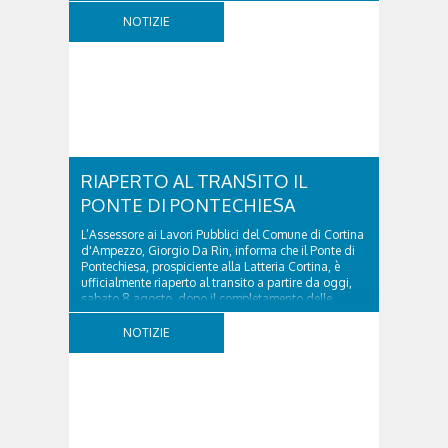
ospedale militare, tra la Ferrata truppe alpine e le
NOTIZIE
Torri del Falzarego, era...
RIAPERTO AL TRANSITO IL
PONTE DI PONTECHIESA
L’Assessore ai Lavori Pubblici del Comune di Cortina
d'Ampezzo, Giorgio Da Rin, informa che il Ponte di
Pontechiesa, prospiciente alla Latteria Cortina, è
ufficialmente riaperto al transito a partire da oggi,
sabato 8 agosto, dopo il completamento delle
verifiche e il positivo collaudo...
NOTIZIE