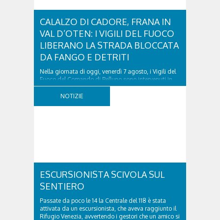
CALALZO DI CADORE, FRANA IN
VAL D’OTEN: I VIGILI DEL FUOCO
LIBERANO LA STRADA BLOCCATA
DA FANGO E DETRITI
Nella giornata di oggi, venerdì 7 agosto, i Vigili del
Fuoco del Comando di Belluno sono intervenuti in
località Diassa, in Val d’Oten, nel comune di Calalzo
di Cadore, per liberare una strada rimasta bloccata
NOTIZIE
a seguito di una frana verificatasi intorno alle ore
18:00 di ieri. Le ruspe dei GOS...
ESCURSIONISTA SCIVOLA SUL
SENTIERO
Passate da poco le 14 la Centrale del 118 è stata
attivata da un escursionista, che aveva raggiunto il
Rifugio Venezia, avvertendo i gestori che un amico si