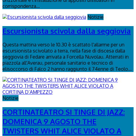
orizzontale e l'installazione di appositi dissuasori in
corrispondenza...
Notizie
Escursionista scivola dalla seggiovia
Questa mattina verso le 10.30 è scattato l'allarme per un
escursionista scivolato a terra, nella fase di discesa dalla
seggiovia di Fedare arrivata a Forcella Nuvolau. Atterrati in
piazzola all'Averau, personale sanitario e tecnico di
elisoccorso di Falco 2 hanno raggiunto il 74enne di Teolo...
Notizie
CORTINATEATRO SI TINGE DI JAZZ:
DOMENICA 9 AGOSTO THE
TWISTERS WHIT ALICE VIOLATO A