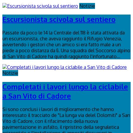
Notizie
Escursionista scivola sul sentiero
Passate da poco le 14 la Centrale del 118 è stata attivata da
un escursionista, che aveva raggiunto il Rifugio Venezia,
avvertendo i gestori che un amico si era fatto male a un
piede a poco distanza da lì. Una squadra del Soccorso alpino
di San Vito di Cadore ha quindi raggiunto l'infortunato...
Notizie
Completati i lavori lungo la ciclabile
a San Vito di Cadore
Si sono conclusi i lavori di miglioramento che hanno
interessato il tracciato de "La lunga via delel Dolomiti" a San
Vito di Cadore, con il rifacimento della nuova
pavimentazione in asfalto, il ripristino della segnaletica