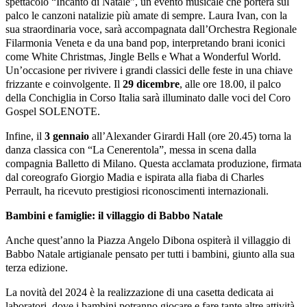
spettacolo “Incanto di Natale”,
un evento musicale che porterà sul
palco le canzoni natalizie più amate di sempre. Laura Ivan, con la
sua straordinaria voce, sarà accompagnata dall’Orchestra Regionale
Filarmonia Veneta e da una band pop, interpretando brani iconici
come White Christmas, Jingle Bells e What a Wonderful World.
Un’occasione per rivivere i grandi classici delle feste in una chiave
frizzante e coinvolgente.
Il
29 dicembre
, alle ore 18.00, il palco
della Conchiglia in Corso Italia sarà illuminato dalle voci
del Coro
Gospel SOLENOTE.
Infine, il
3 gennaio
all’Alexander Girardi Hall (ore 20.45) torna la
danza classica con “La
Cenerentola”, messa in scena dalla
compagnia Balletto di Milano. Questa acclamata produzione, firmata
dal coreografo Giorgio Madia e ispirata alla fiaba di Charles
Perrault, ha ricevuto prestigiosi riconoscimenti internazionali.
Bambini e famiglie: il villaggio di Babbo Natale
Anche quest’anno la Piazza Angelo Dibona ospiterà il villaggio di
Babbo Natale artigianale pensato per tutti i bambini, giunto alla sua
terza edizione.
La novità del 2024 è la realizzazione di una casetta dedicata ai
laboratori, dove i bambini potranno giocare e fare tante altre attività