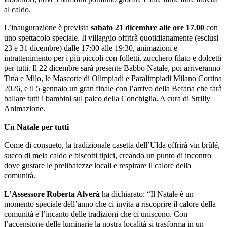
al caldo.
L’inaugurazione è prevista
sabato 21 dicembre alle ore 17.00
con
uno spettacolo speciale.
Il villaggio offrirà quotidianamente (esclusi
23 e 31 dicembre) dalle 17:00 alle 19:30, animazioni e
intrattenimento per i più piccoli con folletti, zucchero filato e dolcetti
per tutti. Il 22 dicembre sarà presente Babbo Natale, poi arriveranno
Tina e Milo, le Mascotte di Olimpiadi e Paralimpiadi Milano Cortina
2026, e il 5 gennaio un gran finale con l’arrivo della Befana che farà
ballare tutti i bambini sul palco della Conchiglia. A cura di Strilly
Animazione.
Un Natale per tutti
Come di consueto, la tradizionale casetta dell’Ulda offrirà vin brûlé,
succo di mela caldo e
biscotti tipici, creando un punto di incontro
dove gustare le prelibatezze locali e respirare il
calore della
comunità.
L’Assessore Roberta Alverà
ha dichiarato: “Il Natale è un
momento speciale dell’anno che ci
invita a riscoprire il calore della
comunità e l’incanto delle tradizioni che ci uniscono. Con
l’accensione delle luminarie la nostra località si trasforma in un