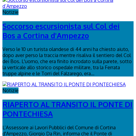
Notizie
Soccorso escursionista sul Col dei
Bos a Cortina d'Ampezzo
Verso le 10 un turista olandese di 44 anni ha chiesto aiuto,
dopo aver perso la traccia mentre risaliva il sentiero del Col
dei Bos. L'uomo, che era finito incrodato sulla parete, sotto
la verticale allo storico ospedale militare, tra la Ferrata
truppe alpine e le Torri del Falzarego, era...
Notizie
RIAPERTO AL TRANSITO IL PONTE DI
PONTECHIESA
L’Assessore ai Lavori Pubblici del Comune di Cortina
d'Ampezzo, Giorgio Da Rin, informa che il Ponte di