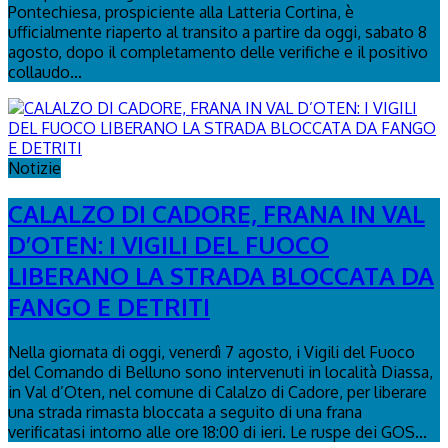
Pontechiesa, prospiciente alla Latteria Cortina, è
ufficialmente riaperto al transito a partire da oggi, sabato 8
agosto, dopo il completamento delle verifiche e il positivo
collaudo...
Notizie
CALALZO DI CADORE, FRANA IN VAL
D’OTEN: I VIGILI DEL FUOCO
LIBERANO LA STRADA BLOCCATA DA
FANGO E DETRITI
Nella giornata di oggi, venerdì 7 agosto, i Vigili del Fuoco
del Comando di Belluno sono intervenuti in località Diassa,
in Val d’Oten, nel comune di Calalzo di Cadore, per liberare
una strada rimasta bloccata a seguito di una frana
verificatasi intorno alle ore 18:00 di ieri. Le ruspe dei GOS...