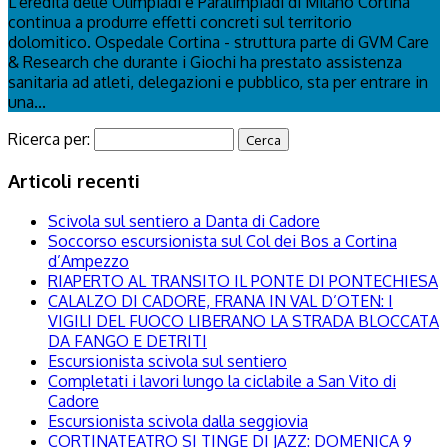
L'eredità delle Olimpiadi e Paralimpiadi di Milano Cortina
continua a produrre effetti concreti sul territorio
dolomitico. Ospedale Cortina - struttura parte di GVM Care
& Research che durante i Giochi ha prestato assistenza
sanitaria ad atleti, delegazioni e pubblico, sta per entrare in
una...
Ricerca per:
Articoli recenti
Scivola sul sentiero a Danta di Cadore
Soccorso escursionista sul Col dei Bos a Cortina
d’Ampezzo
RIAPERTO AL TRANSITO IL PONTE DI PONTECHIESA
CALALZO DI CADORE, FRANA IN VAL D’OTEN: I
VIGILI DEL FUOCO LIBERANO LA STRADA BLOCCATA
DA FANGO E DETRITI
Escursionista scivola sul sentiero
Completati i lavori lungo la ciclabile a San Vito di
Cadore
Escursionista scivola dalla seggiovia
CORTINATEATRO SI TINGE DI JAZZ: DOMENICA 9