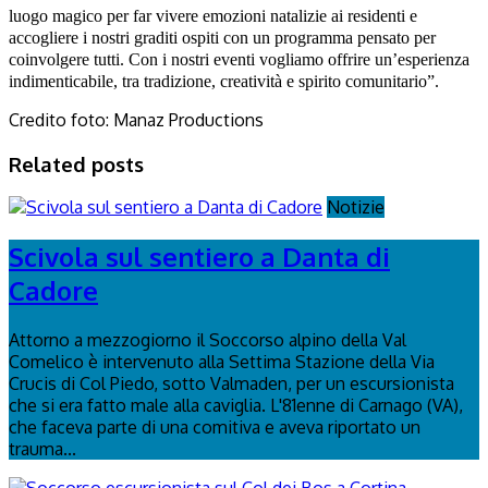
luogo magico per far vivere
emozioni natalizie ai residenti e
accogliere i nostri graditi ospiti con un programma pensato per
coinvolgere tutti. Con i nostri eventi vogliamo offrire un’esperienza
indimenticabile, tra
tradizione, creatività e spirito comunitario”.
Credito foto: Manaz Productions
Related posts
Notizie
Scivola sul sentiero a Danta di
Cadore
Attorno a mezzogiorno il Soccorso alpino della Val
Comelico è intervenuto alla Settima Stazione della Via
Crucis di Col Piedo, sotto Valmaden, per un escursionista
che si era fatto male alla caviglia. L'81enne di Carnago (VA),
che faceva parte di una comitiva e aveva riportato un
trauma...