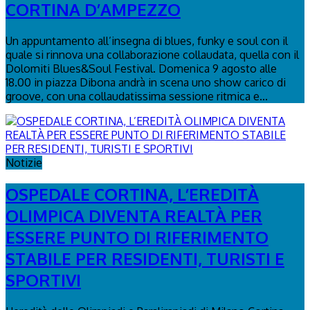
CORTINA D’AMPEZZO
Un appuntamento all’insegna di blues, funky e soul con il
quale si rinnova una collaborazione collaudata, quella con il
Dolomiti Blues&Soul Festival. Domenica 9 agosto alle
18.00 in piazza Dibona andrà in scena uno show carico di
groove, con una collaudatissima sessione ritmica e...
Notizie
OSPEDALE CORTINA, L’EREDITÀ
OLIMPICA DIVENTA REALTÀ PER
ESSERE PUNTO DI RIFERIMENTO
STABILE PER RESIDENTI, TURISTI E
SPORTIVI