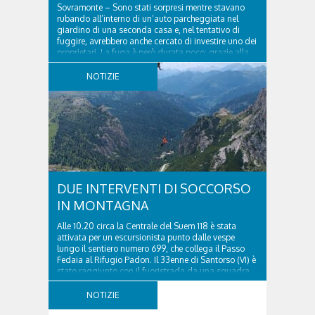
Sovramonte – Sono stati sorpresi mentre stavano
rubando all’interno di un’auto parcheggiata nel
giardino di una seconda casa e, nel tentativo di
fuggire, avrebbero anche cercato di investire uno dei
proprietari. La fuga è però durata poco: grazie alla
tempestiva chiamata al 112 e all’intervento...
NOTIZIE
DUE INTERVENTI DI SOCCORSO
IN MONTAGNA
Alle 10.20 circa la Centrale del Suem 118 è stata
attivata per un escursionista punto dalle vespe
lungo il sentiero numero 699, che collega il Passo
Fedaia al Rifugio Padon. Il 33enne di Santorso (VI) è
stato raggiunto con il fuoristrada da una squadra
del Soccorso alpino della Val Pettorina...
NOTIZIE