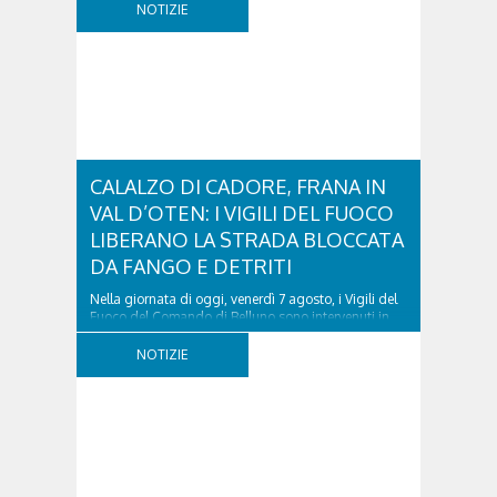
NOTIZIE
CALALZO DI CADORE, FRANA IN
VAL D’OTEN: I VIGILI DEL FUOCO
LIBERANO LA STRADA BLOCCATA
DA FANGO E DETRITI
Nella giornata di oggi, venerdì 7 agosto, i Vigili del
Fuoco del Comando di Belluno sono intervenuti in
località Diassa, in Val d’Oten, nel comune di Calalzo
di Cadore, per liberare una strada rimasta bloccata
NOTIZIE
a seguito di una frana verificatasi intorno alle ore
18:00 di ieri. Le ruspe dei GOS...