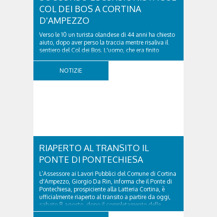
COL DEI BOS A CORTINA
D'AMPEZZO
Verso le 10 un turista olandese di 44 anni ha chiesto
aiuto, dopo aver perso la traccia mentre risaliva il
sentiero del Col dei Bos. L'uomo, che era finito
incrodato sulla parete, sotto la verticale allo storico
ospedale militare, tra la Ferrata truppe alpine e le
NOTIZIE
Torri del Falzarego, era...
RIAPERTO AL TRANSITO IL
PONTE DI PONTECHIESA
L’Assessore ai Lavori Pubblici del Comune di Cortina
d'Ampezzo, Giorgio Da Rin, informa che il Ponte di
Pontechiesa, prospiciente alla Latteria Cortina, è
ufficialmente riaperto al transito a partire da oggi,
sabato 8 agosto, dopo il completamento delle
verifiche e il positivo collaudo...