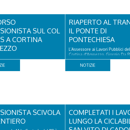
ORSO
RIAPERTO AL TRA
SIONISTA SUL COL
IL PONTE DI
OS A CORTINA
PONTECHIESA
EZZO
L’Assessore ai Lavori Pubblici d
Cortina d'Ampezzo, Giorgio Da R
 un turista olandese di 44 anni ha
che il Ponte di Pontechiesa, pros
to, dopo aver perso la traccia
alla Latteria Cortina, è ufficialm
ZIE
NOTIZIE
iva il sentiero del Col dei Bos.
al transito a partire da oggi, sab
 era finito incrodato sulla
agosto, dopo il completamento 
o la verticale allo storico
verifiche e il positivo collaudo...
litare, tra la Ferrata truppe
Torri del Falzarego, era...
SIONISTA SCIVOLA
COMPLETATI I LAV
ENTIERO
LUNGO LA CICLABI
SAN VITO DI CADO