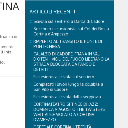
TINA
ARTICOLI RECENTI
Scivola sul sentiero a Danta di Cadore
Soccorso escursionista sul Col dei Bos a
Cortina d’Ampezzo
inanza di
RIAPERTO AL TRANSITO IL PONTE DI
PONTECHIESA
ontamente
i inizi
CALALZO DI CADORE, FRANA IN VAL
D’OTEN: I VIGILI DEL FUOCO LIBERANO LA
lo.
STRADA BLOCCATA DA FANGO E
DETRITI
Escursionista scivola sul sentiero
Completati i lavori lungo la ciclabile a
San Vito di Cadore
Escursionista scivola dalla seggiovia
CORTINATEATRO SI TINGE DI JAZZ:
DOMENICA 9 AGOSTO THE TWISTERS
WHIT ALICE VIOLATO A CORTINA
D’AMPEZZO
OSPEDALE CORTINA, L’EREDITÀ