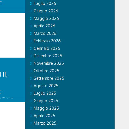
E
Luglio 2026
Giugno 2026
Maggio 2026
LA
Aprile 2026
Marzo 2026
À.
Febbraio 2026
o persone,
Gennaio 2026
edica tempo
Dicembre 2025
a, chi
 nel campo
Novembre 2025
giorno a
Ottobre 2025
rte e unito.
HI,
l...
Settembre 2025
Agosto 2025
:
Luglio 2025
ISTA
Giugno 2025
OSSI
Maggio 2025
Aprile 2025
iovanni
Marzo 2025
nde
ciato un