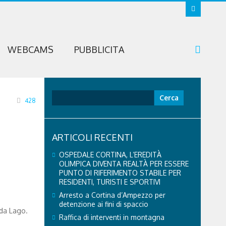
WEBCAMS
PUBBLICITA
Ricerca
428
per:
ARTICOLI RECENTI
OSPEDALE CORTINA, L’EREDITÀ
OLIMPICA DIVENTA REALTÀ PER ESSERE
PUNTO DI RIFERIMENTO STABILE PER
RESIDENTI, TURISTI E SPORTIVI
Arresto a Cortina d’Ampezzo per
detenzione ai fini di spaccio
 da Lago.
Raffica di interventi in montagna