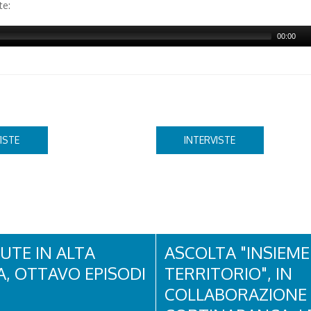
te:
00:00
ISTE
INTERVISTE
UTE IN ALTA
ASCOLTA "INSIEME 
, OTTAVO EPISODI
TERRITORIO", IN
COLLABORAZIONE