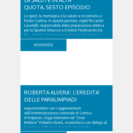
QUOTA, SESTO EPISODIO
Lo sport, la montagna e la salute si incontrano a
Radio Cortina. In questa puntata, ospiti Riccardo
Lacedelli, responsabile della preparazione atletica
per la Sportivi Ghiaccio e il dottor Ferdinando Da
Rin, medico chirurgo specialista in Ortopedia e
Traumatologia di Ospedale Cortina. GVM...
INTERVISTE
ROBERTA ALVERA’: L’EREDITA’
DELLE PARALIMPIADI
Appuntamento con i rappresentanti
dell’Amministrazione comunale di Cortina
d’Ampezzo. Oggi interviene nel “Gran
Mattino” Roberta Alverà, vicesindaco con delega al
Turismo e al Bilancio. Il vicesindaco parla
dell'eredità delle Paralimpiadi Milano Cortina 2026,