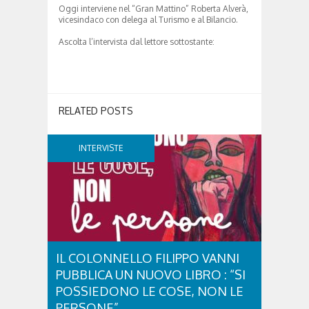
Oggi interviene nel “Gran Mattino” Roberta Alverà,
vicesindaco con delega al Turismo e al Bilancio.
Ascolta l’intervista dal lettore sottostante:
RELATED POSTS
INTERVISTE
IL COLONNELLO FILIPPO VANNI
PUBBLICA UN NUOVO LIBRO : “SI
POSSIEDONO LE COSE, NON LE
PERSONE”.