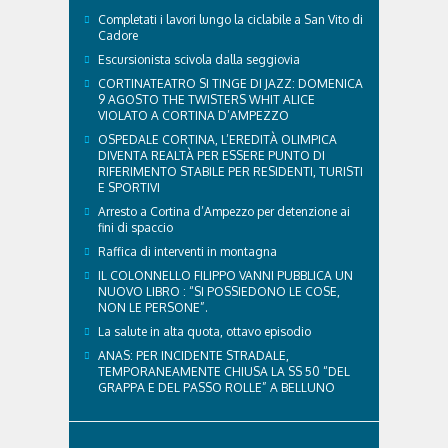
affrontare il caldo in sicurezza e benessere...
Completati i lavori lungo la ciclabile a San Vito di
Cadore
Escursionista scivola dalla seggiovia
CORTINATEATRO SI TINGE DI JAZZ: DOMENICA
9 AGOSTO THE TWISTERS WHIT ALICE
VIOLATO A CORTINA D’AMPEZZO
OSPEDALE CORTINA, L’EREDITÀ OLIMPICA
DIVENTA REALTÀ PER ESSERE PUNTO DI
RIFERIMENTO STABILE PER RESIDENTI, TURISTI
E SPORTIVI
Arresto a Cortina d’Ampezzo per detenzione ai
fini di spaccio
Raffica di interventi in montagna
IL COLONNELLO FILIPPO VANNI PUBBLICA UN
NUOVO LIBRO : “SI POSSIEDONO LE COSE,
NON LE PERSONE”.
La salute in alta quota, ottavo episodio
ANAS: PER INCIDENTE STRADALE,
TEMPORANEAMENTE CHIUSA LA SS 50 “DEL
GRAPPA E DEL PASSO ROLLE” A BELLUNO