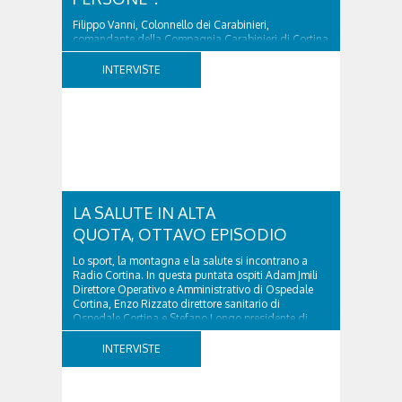
Filippo Vanni, Colonnello dei Carabinieri,
comandante della Compagnia Carabinieri di Cortina
d’Ampezzo sino al 2010, esperto di legislazione
nazionale ed europea, è l’ideatore del progetto di
INTERVISTE
tutela “Una stanza tutta per sé”, modello diffuso in
Italia e Francia. Giurista e autore, svolge...
LA SALUTE IN ALTA
QUOTA, OTTAVO EPISODIO
Lo sport, la montagna e la salute si incontrano a
Radio Cortina. In questa puntata ospiti Adam Jmili
Direttore Operativo e Amministrativo di Ospedale
Cortina, Enzo Rizzato direttore sanitario di
Ospedale Cortina e Stefano Longo presidente di
Fondazione Cortina. GVM Care & Research –...
INTERVISTE