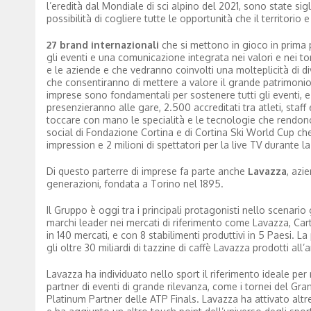
l’eredità dal Mondiale di sci alpino del 2021, sono state si
possibilità di cogliere tutte le opportunità che il territorio 
27 brand internazionali
che si mettono in gioco in prima p
gli eventi e una comunicazione integrata nei valori e nei ton
e le aziende e che vedranno coinvolti una molteplicità di diver
che consentiranno di mettere a valore il grande patrimonio n
imprese sono fondamentali per sostenere tutti gli eventi, 
presenzieranno alle gare, 2.500 accreditati tra atleti, staf
toccare con mano le specialità e le tecnologie che rendono
social di Fondazione Cortina e di Cortina Ski World Cup c
impression e 2 milioni di spettatori per la live TV durante
Di questo parterre di imprese fa parte anche
Lavazza
, azi
generazioni, fondata a Torino nel 1895.
Il Gruppo è oggi tra i principali protagonisti nello scenario 
marchi leader nei mercati di riferimento come Lavazza, Carte
in 140 mercati, e con 8 stabilimenti produttivi in 5 Paesi. L
gli oltre 30 miliardi di tazzine di caffè Lavazza prodotti a
Lavazza ha individuato nello sport il riferimento ideale per
partner di eventi di grande rilevanza, come i tornei del G
Platinum Partner delle ATP Finals. Lavazza ha attivato altre 