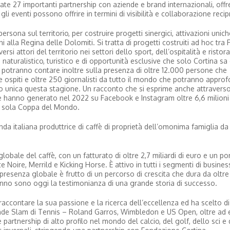
glate 27 importanti partnership con aziende e brand internazionali, off
e gli eventi possono offrire in termini di visibilità e collaborazione reci
ersona sul territorio, per costruire progetti sinergici, attivazioni unic
i alla Regina delle Dolomiti. Si tratta di progetti costruiti ad hoc tra
si attori del territorio nei settori dello sport, dell’ospitalità e ristor
aturalistico, turistico e di opportunità esclusive che solo Cortina sa o
e potranno contare inoltre sulla presenza di oltre 12.000 persone che
f e ospiti e oltre 250 giornalisti da tutto il mondo che potranno approf
 unica questa stagione. Un racconto che si esprime anche attraverso 
he hanno generato nel 2022 su Facebook e Instagram oltre 6,6 milioni 
 la sola Coppa del Mondo.
enda italiana produttrice di caffè di proprietà dell’omonima famiglia da
globale del caffè, con un fatturato di oltre 2,7 miliardi di euro e un por
 Noire, Merrild e Kicking Horse. È attivo in tutti i segmenti di busines
a presenza globale è frutto di un percorso di crescita che dura da oltre
ll’anno sono oggi la testimonianza di una grande storia di successo.
 raccontare la sua passione e la ricerca dell’eccellenza ed ha scelto d
rande Slam di Tennis – Roland Garros, Wimbledon e US Open, oltre ad 
partnership di alto profilo nel mondo del calcio, del golf, dello sci e d