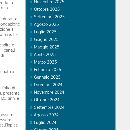
Novembre 2025
rendo la
proca.
Ottobre 2025
Settembre 2025
he durante
 Fondazione
Agosto 2025
azione e
Luglio 2025
ffrire. Le
Giugno 2025
ondire e
Maggio 2025
i canali
Aprile 2025
di
Marzo 2025
Febbraio 2025
 quattro
Gennaio 2025
Dicembre 2024
tfolio di
Novembre 2024
s, presente
 125 anni e
Ottobre 2024
Settembre 2024
i essere
Agosto 2024
essere
Luglio 2024
ell’ippica
Giugno 2024