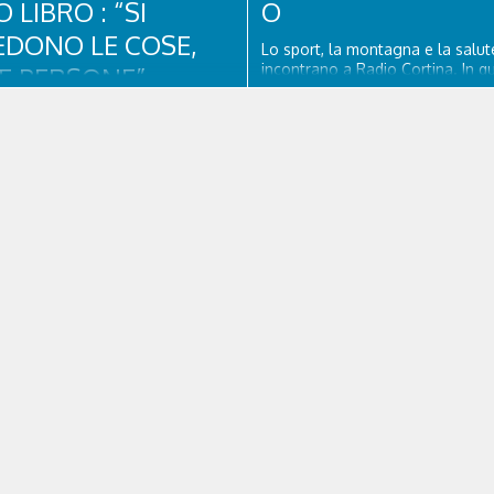
LIBRO : “SI
O
EDONO LE COSE,
Lo sport, la montagna e la salute
incontrano a Radio Cortina. In q
E PERSONE”.
puntata ospiti Adam Jmili Diretto
Operativo e Amministrativo di O
i, Colonnello dei Carabinieri,
Cortina, Enzo Rizzato direttore sa
 della Compagnia Carabinieri di
Ospedale Cortina e Stefano Lo
mpezzo sino al 2010, esperto di
presidente di Fondazione Cortin
e nazionale ed europea, è
& Research –...
del progetto di tutela “Una stanza
”, modello diffuso in Italia e
rista e autore, svolge...