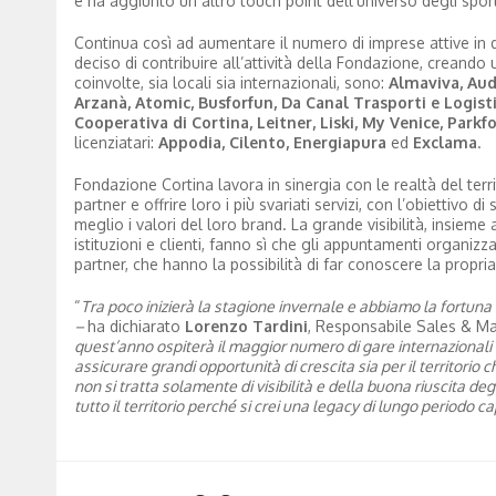
e ha aggiunto un altro touch point dell’universo degli spor
Continua così ad aumentare il numero di imprese attive in d
deciso di contribuire all’attività della Fondazione, creando
coinvolte, sia locali sia internazionali, sono:
Almaviva, Aud
Arzanà, Atomic, Busforfun, Da Canal Trasporti e Logis
Cooperativa di Cortina, Leitner, Liski, My Venice, Park
licenziatari:
Appodia, Cilento, Energiapura
ed
Exclama
.
Fondazione Cortina lavora in sinergia con le realtà del territo
partner e offrire loro i più svariati servizi, con l’obiettivo d
meglio i valori del loro brand. La grande visibilità, insieme
istituzioni e clienti, fanno sì che gli appuntamenti organiz
partner, che hanno la possibilità di far conoscere la propria
“
Tra poco inizierà la stagione invernale e abbiamo la fortuna
–
ha dichiarato
Lorenzo Tardini
, Responsabile Sales & Ma
quest’anno ospiterà il maggior numero di gare internazionali 
assicurare grandi opportunità di crescita sia per il territorio
non si tratta solamente di visibilità e della buona riuscita d
tutto il territorio perché si crei una legacy di lungo periodo 