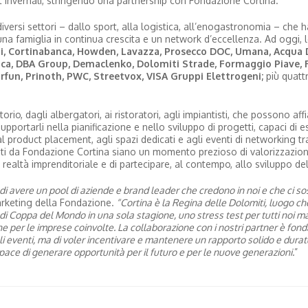
t invernali, stringendo una partnership con Fondazione Cortina.
iversi settori – dallo sport, alla logistica, all’enogastronomia – che 
 una famiglia in continua crescita e un network d’eccellenza. Ad oggi, l
i, Cortinabanca, Howden, Lavazza, Prosecco DOC, Umana, Acqua 
tica, DBA Group, Demaclenko, Dolomiti Strade, Formaggio Piave, F
forfun, Prinoth, PWC, Streetvox, VISA Gruppi Elettrogeni;
più quatt
rio, dagli albergatori, ai ristoratori, agli impiantisti, che possono aff
i supportarli nella pianificazione e nello sviluppo di progetti, capaci di 
 al product placement, agli spazi dedicati e agli eventi di networking tr
zati da Fondazione Cortina siano un momento prezioso di valorizzazione 
 realtà imprenditoriale e di partecipare, al contempo, allo sviluppo del 
 di avere un pool di aziende e brand leader che credono in noi e che ci s
rketing della Fondazione.
“Cortina è la Regina delle Dolomiti, luogo ch
di Coppa del Mondo in una sola stagione, uno stress test per tutti noi m
 che per le imprese coinvolte. La collaborazione con i nostri partner è fo
egli eventi, ma di voler incentivare e mantenere un rapporto solido e dura
capace di generare opportunità per il futuro e per le nuove generazioni.
”