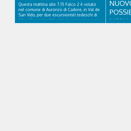
NUOVO 
Questa mattina alle 7.15 Falco 2 è volato
nel comune di Auronzo di Cadore, in Val de
POSSI
San Vido, per due escursionisti tedeschi di
NON L
20 e 25 anni in difficoltà. In particolare, uno
dei due, probabilmente dopo aver bevuto
dell'acqua impura, era stato male a lungo. I
Filippo Vann
due ragazzi, che avevano passato...
comandante
Cortina d’A
legislazion
l’ideatore 
tutta per sé
Francia. Giu