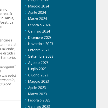
Maggio 2024
hanno
Aprile 2024
e realtà
Dolomia,
Marzo 2024
orst, La
Febbraio 2024
ro
Gennaio 2024
Dicembre 2023
iancare i
Novembre 2023
esprimere al
a aziende,
Ottobre 2023
di tutti i
Settembre 2023
territorio.
Agosto 2023
ostengono”
Luglio 2023
e
Giugno 2023
a che potrà
ndamentale,
Maggio 2023
turo con
Aprile 2023
Marzo 2023
Febbraio 2023
Gennaio 2023