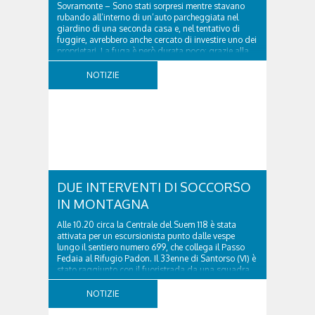
Sovramonte – Sono stati sorpresi mentre stavano
rubando all’interno di un’auto parcheggiata nel
giardino di una seconda casa e, nel tentativo di
fuggire, avrebbero anche cercato di investire uno dei
proprietari. La fuga è però durata poco: grazie alla
tempestiva chiamata al 112 e all’intervento...
NOTIZIE
DUE INTERVENTI DI SOCCORSO
IN MONTAGNA
Alle 10.20 circa la Centrale del Suem 118 è stata
attivata per un escursionista punto dalle vespe
lungo il sentiero numero 699, che collega il Passo
Fedaia al Rifugio Padon. Il 33enne di Santorso (VI) è
stato raggiunto con il fuoristrada da una squadra
del Soccorso alpino della Val Pettorina...
NOTIZIE