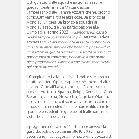
tutti gli atleti delle squadre nazionali azzurre,
guidati idealmente da Mattia Gaspari,
l’ampezzano delle Fiamme Azzurre che nel proprio
curriculum vanta, tra le altre cose, un bronzo ai
Mondiali Juniores, un bronzo a squadre ai
Mondiali assoluti e una partecipazione alle
Olimpiadi (Pechino 2022).
«Gareggiare in casa ti
regala sempre un’emozione in più»
afferma l’atleta
ampezzano.
«Sarà molto interessante confrontarsi
con i tanti atleti stranieri che hanno la possibilità di
competere in questa occasione: si tratta di una bella
opportunità di confronto, per capire a che punto
della preparazione siamo e a che livello sono alcuni
dei nostri avversari».
Il Campionato italiano estivo di bob e skeleton ha
infatti carattere Open, è aperto cioè anche ad altre
nazioni. Oltre all’Italia, dunque, a Fiames sono
presenti Australia, Spagna, Belgio, Germania, Gran
Bretagna, Ucraina, Slovacchia, Nigeria e Olanda.
Le diverse delegazioni sono arrivate nella conca
ampezzana mercoledì 13 settembre e utilizzano le
giornate precedenti le gare per utili allenamenti in
vista delle competizioni.
Il programma di sabato 16 settembre prevede la
gara del bob a due uomini alle 10.30 (prima e
seconda run) cui seguiranno nell’ordine quella del