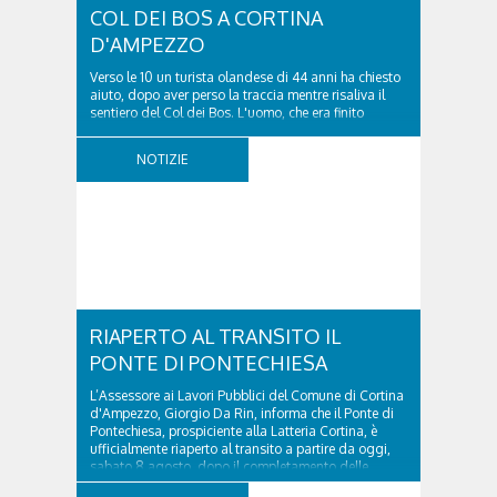
COL DEI BOS A CORTINA
D'AMPEZZO
Verso le 10 un turista olandese di 44 anni ha chiesto
aiuto, dopo aver perso la traccia mentre risaliva il
sentiero del Col dei Bos. L'uomo, che era finito
incrodato sulla parete, sotto la verticale allo storico
ospedale militare, tra la Ferrata truppe alpine e le
NOTIZIE
Torri del Falzarego, era...
RIAPERTO AL TRANSITO IL
PONTE DI PONTECHIESA
L’Assessore ai Lavori Pubblici del Comune di Cortina
d'Ampezzo, Giorgio Da Rin, informa che il Ponte di
Pontechiesa, prospiciente alla Latteria Cortina, è
ufficialmente riaperto al transito a partire da oggi,
sabato 8 agosto, dopo il completamento delle
verifiche e il positivo collaudo...