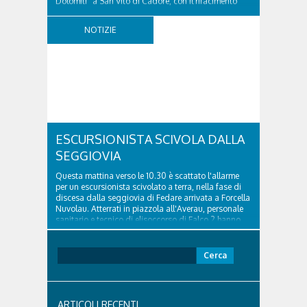
Dolomiti" a San Vito di Cadore, con il rifacimento
della nuova pavimentazione in asfalto, il ripristino
della segnaletica orizzontale e l'installazione di
NOTIZIE
appositi dissuasori in corrispondenza...
ESCURSIONISTA SCIVOLA DALLA
SEGGIOVIA
Questa mattina verso le 10.30 è scattato l'allarme
per un escursionista scivolato a terra, nella fase di
discesa dalla seggiovia di Fedare arrivata a Forcella
Nuvolau. Atterrati in piazzola all'Averau, personale
sanitario e tecnico di elisoccorso di Falco 2 hanno
raggiunto il 74enne di Teolo...
Ricerca
per:
ARTICOLI RECENTI