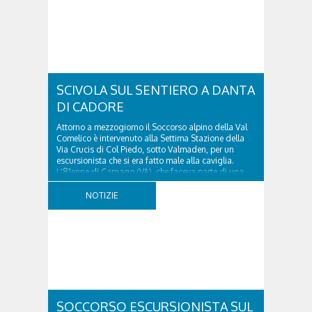
SCIVOLA SUL SENTIERO A DANTA
DI CADORE
Attorno a mezzogiorno il Soccorso alpino della Val
Comelico è intervenuto alla Settima Stazione della
Via Crucis di Col Piedo, sotto Valmaden, per un
escursionista che si era fatto male alla caviglia.
L'81enne di Carnago (VA), che faceva parte di una
comitiva e aveva riportato un trauma...
NOTIZIE
SOCCORSO ESCURSIONISTA SUL