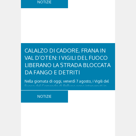
NOTIZIE
CALALZO DI CADORE, FRANA IN
VAL D’OTEN: I VIGILI DEL FUOCO
LIBERANO LA STRADA BLOCCATA
DA FANGO E DETRITI
Nella giornata di oggi, venerdì 7 agosto, i Vigili del
Fuoco del Comando di Belluno sono intervenuti in
località Diassa, in Val d’Oten, nel comune di Calalzo
di Cadore, per liberare una strada rimasta bloccata
NOTIZIE
a seguito di una frana verificatasi intorno alle ore
18:00 di ieri. Le ruspe dei GOS...