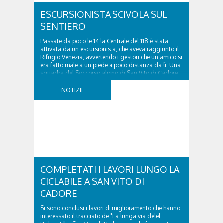
ESCURSIONISTA SCIVOLA SUL
SENTIERO
Passate da poco le 14 la Centrale del 118 è stata
attivata da un escursionista, che aveva raggiunto il
Rifugio Venezia, avvertendo i gestori che un amico si
era fatto male a un piede a poco distanza da lì. Una
squadra del Soccorso alpino di San Vito di Cadore
ha quindi raggiunto l'infortunato...
NOTIZIE
COMPLETATI I LAVORI LUNGO LA
CICLABILE A SAN VITO DI
CADORE
Si sono conclusi i lavori di miglioramento che hanno
interessato il tracciato de "La lunga via delel