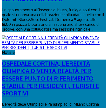
Un appuntamento all’insegna di blues, funky e soul con il
quale si rinnova una collaborazione collaudata, quella con il
Dolomiti Blues&Soul Festival. Domenica 9 agosto alle
18.00 in piazza Dibona andrà in scena uno show carico di
groove, con una collaudatissima sessione ritmica e...
Notizie
OSPEDALE CORTINA, L’EREDITÀ
OLIMPICA DIVENTA REALTÀ PER
ESSERE PUNTO DI RIFERIMENTO
STABILE PER RESIDENTI, TURISTI E
SPORTIVI
L'eredità delle Olimpiadi e Paralimpiadi di Milano Cortina