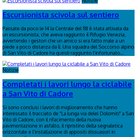
Notizie
Escursionista scivola sul sentiero
Passate da poco le 14 la Centrale del 118 è stata attivata da
un escursionista, che aveva raggiunto il Rifugio Venezia,
avvertendo i gestori che un amico si era fatto male a un
piede a poco distanza da lì. Una squadra del Soccorso alpino
di San Vito di Cadore ha quindi raggiunto l'infortunato...
Notizie
Completati i lavori lungo la ciclabile
a San Vito di Cadore
Si sono conclusi i lavori di miglioramento che hanno
interessato il tracciato de "La lunga via delel Dolomiti" a San
Vito di Cadore, con il rifacimento della nuova
pavimentazione in asfalto, il ripristino della segnaletica
orizzontale e l'installazione di appositi dissuasori in