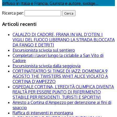
diffuso in Italia e Francia. Giurista e autore, svolge...
Ricerca per:
Articoli recenti
CALALZO DI CADORE, FRANA IN VAL D’OTEN: I
VIGILI DEL FUOCO LIBERANO LA STRADA BLOCCATA
DA FANGO E DETRITI
Escursionista scivola sul sentiero
Completati i lavori lungo la ciclabile a San Vito di
Cadore
Escursionista scivola dalla seggiovia
CORTINATEATRO SI TINGE DI JAZZ: DOMENICA 9
AGOSTO THE TWISTERS WHIT ALICE VIOLATO A
CORTINA D’AMPEZZO
OSPEDALE CORTINA, L’EREDITÀ OLIMPICA DIVENTA
REALTÀ PER ESSERE PUNTO DI RIFERIMENTO
STABILE PER RESIDENTI, TURISTI E SPORTIVI
Arresto a Cortina d’Ampezzo per detenzione ai fini di
spaccio
Raffica di interventi in montagna