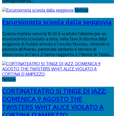
corrispondenza...
Notizie
Escursionista scivola dalla seggiovia
Questa mattina verso le 10.30 è scattato l'allarme per un
escursionista scivolato a terra, nella fase di discesa dalla
seggiovia di Fedare arrivata a Forcella Nuvolau. Atterrati in
piazzola all'Averau, personale sanitario e tecnico di
elisoccorso di Falco 2 hanno raggiunto il 74enne di Teolo...
Notizie
CORTINATEATRO SI TINGE DI JAZZ:
DOMENICA 9 AGOSTO THE
TWISTERS WHIT ALICE VIOLATO A
CORTINA D’AMPEZZO