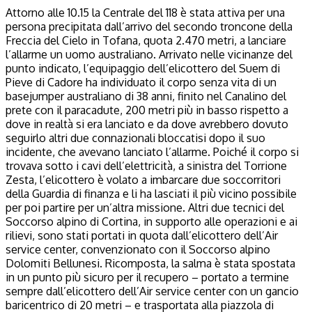
Attorno alle 10.15 la Centrale del 118 è stata attiva per una
persona precipitata dall’arrivo del secondo troncone della
Freccia del Cielo in Tofana, quota 2.470 metri, a lanciare
l’allarme un uomo australiano. Arrivato nelle vicinanze del
punto indicato, l’equipaggio dell’elicottero del Suem di
Pieve di Cadore ha individuato il corpo senza vita di un
basejumper australiano di 38 anni, finito nel Canalino del
prete con il paracadute, 200 metri più in basso rispetto a
dove in realtà si era lanciato e da dove avrebbero dovuto
seguirlo altri due connazionali bloccatisi dopo il suo
incidente, che avevano lanciato l’allarme. Poiché il corpo si
trovava sotto i cavi dell’elettricità, a sinistra del Torrione
Zesta, l’elicottero è volato a imbarcare due soccorritori
della Guardia di finanza e li ha lasciati il più vicino possibile
per poi partire per un’altra missione. Altri due tecnici del
Soccorso alpino di Cortina, in supporto alle operazioni e ai
rilievi, sono stati portati in quota dall’elicottero dell’Air
service center, convenzionato con il Soccorso alpino
Dolomiti Bellunesi. Ricomposta, la salma è stata spostata
in un punto più sicuro per il recupero – portato a termine
sempre dall’elicottero dell’Air service center con un gancio
baricentrico di 20 metri – e trasportata alla piazzola di