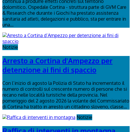
continua a produrre effetti concreti sul territorio
dolomitico. Ospedale Cortina - struttura parte di GVM Care
& Research che durante i Giochi ha prestato assistenza
sanitaria ad atleti, delegazioni e pubblico, sta per entrare in
una...
Notizie
Arresto a Cortina d'Ampezzo per
detenzione ai fini di spaccio
Con l’inizio di agosto la Polizia di Stato ha incrementato il
numero di controlli sul crescente numero di persone che si
recano nelle località turistiche della provincia. Nel
pomeriggio del 2 agosto 2026 la volante del Commissariato
di Cortina ha tratto in arresto un cittadino sloveno, classe...
Notizie
Raffica di interventi in montagna