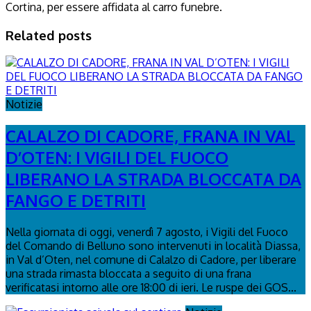
Cortina, per essere affidata al carro funebre.
Related posts
Notizie
CALALZO DI CADORE, FRANA IN VAL
D’OTEN: I VIGILI DEL FUOCO
LIBERANO LA STRADA BLOCCATA DA
FANGO E DETRITI
Nella giornata di oggi, venerdì 7 agosto, i Vigili del Fuoco
del Comando di Belluno sono intervenuti in località Diassa,
in Val d’Oten, nel comune di Calalzo di Cadore, per liberare
una strada rimasta bloccata a seguito di una frana
verificatasi intorno alle ore 18:00 di ieri. Le ruspe dei GOS...