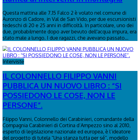
Questa mattina alle 7.15 Falco 2 è volato nel comune di
Auronzo di Cadore, in Val de San Vido, per due escursionisti
tedeschi di 20 e 25 anni in difficoltà. In particolare, uno dei
due, probabilmente dopo aver bevuto dell'acqua impura, era
stato male a lungo. I due ragazzi, che avevano passato...
Interviste
IL COLONNELLO FILIPPO VANNI
PUBBLICA UN NUOVO LIBRO : “SI
POSSIEDONO LE COSE, NON LE
PERSONE”.
Filippo Vanni, Colonnello dei Carabinieri, comandante della
Compagnia Carabinieri di Cortina d’Ampezzo sino al 2010,
esperto di legislazione nazionale ed europea, è l’ideatore
del progetto di tutela “Una stanza tutta per sé”, modello