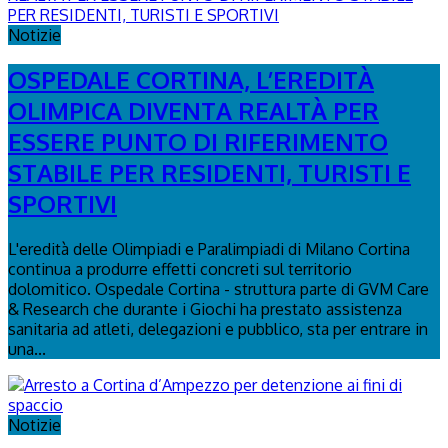
Notizie
OSPEDALE CORTINA, L’EREDITÀ
OLIMPICA DIVENTA REALTÀ PER
ESSERE PUNTO DI RIFERIMENTO
STABILE PER RESIDENTI, TURISTI E
SPORTIVI
L'eredità delle Olimpiadi e Paralimpiadi di Milano Cortina
continua a produrre effetti concreti sul territorio
dolomitico. Ospedale Cortina - struttura parte di GVM Care
& Research che durante i Giochi ha prestato assistenza
sanitaria ad atleti, delegazioni e pubblico, sta per entrare in
una...
Notizie