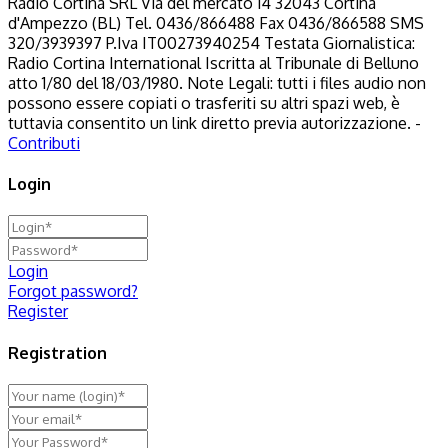
Radio Cortina SRL Via del mercato 14 32043 Cortina
d'Ampezzo (BL) Tel. 0436/866488 Fax 0436/866588 SMS
320/3939397 P.Iva IT00273940254 Testata Giornalistica:
Radio Cortina International Iscritta al Tribunale di Belluno
atto 1/80 del 18/03/1980. Note Legali: tutti i files audio non
possono essere copiati o trasferiti su altri spazi web, è
tuttavia consentito un link diretto previa autorizzazione. -
Contributi
Login
Login
Forgot password?
Register
Registration