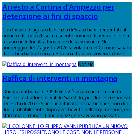
Arresto a Cortina d'Ampezzo per
detenzione ai fini di spaccio
Con l’inizio di agosto la Polizia di Stato ha incrementato il
numero di controlli sul crescente numero di persone che si
recano nelle località turistiche della provincia. Nel
pomeriggio del 2 agosto 2026 la volante del Commissariato
di Cortina ha tratto in arresto un cittadino sloveno, classe...
Notizie
Raffica di interventi in montagna
Questa mattina alle 7.15 Falco 2 è volato nel comune di
Auronzo di Cadore, in Val de San Vido, per due escursionisti
tedeschi di 20 e 25 anni in difficoltà. In particolare, uno dei
due, probabilmente dopo aver bevuto dell'acqua impura, era
stato male a lungo. I due ragazzi, che avevano passato...