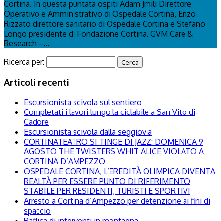
Cortina. In questa puntata ospiti Adam Jmili Direttore
Operativo e Amministrativo di Ospedale Cortina, Enzo
Rizzato direttore sanitario di Ospedale Cortina e Stefano
Longo presidente di Fondazione Cortina. GVM Care &
Research –...
Ricerca per:
Articoli recenti
Escursionista scivola sul sentiero
Completati i lavori lungo la ciclabile a San Vito di
Cadore
Escursionista scivola dalla seggiovia
CORTINATEATRO SI TINGE DI JAZZ: DOMENICA 9
AGOSTO THE TWISTERS WHIT ALICE VIOLATO A
CORTINA D’AMPEZZO
OSPEDALE CORTINA, L’EREDITÀ OLIMPICA DIVENTA
REALTÀ PER ESSERE PUNTO DI RIFERIMENTO
STABILE PER RESIDENTI, TURISTI E SPORTIVI
Arresto a Cortina d’Ampezzo per detenzione ai fini di
spaccio
Raffica di interventi in montagna