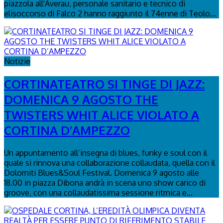
piazzola all'Averau, personale sanitario e tecnico di
elisoccorso di Falco 2 hanno raggiunto il 74enne di Teolo...
Notizie
CORTINATEATRO SI TINGE DI JAZZ:
DOMENICA 9 AGOSTO THE
TWISTERS WHIT ALICE VIOLATO A
CORTINA D’AMPEZZO
Un appuntamento all’insegna di blues, funky e soul con il
quale si rinnova una collaborazione collaudata, quella con il
Dolomiti Blues&Soul Festival. Domenica 9 agosto alle
18.00 in piazza Dibona andrà in scena uno show carico di
groove, con una collaudatissima sessione ritmica e...