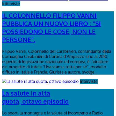
Interviste
IL COLONNELLO FILIPPO VANNI
PUBBLICA UN NUOVO LIBRO : “SI
POSSIEDONO LE COSE, NON LE
PERSONE”.
Filippo Vanni, Colonnello dei Carabinieri, comandante della
Compagnia Carabinieri di Cortina d’Ampezzo sino al 2010,
esperto di legislazione nazionale ed europea, è l’ideatore
del progetto di tutela “Una stanza tutta per sé”, modello
diffuso in Italia e Francia. Giurista e autore, svolge...
Interviste
La salute in alta
quota, ottavo episodio
Lo sport, la montagna e la salute si incontrano a Radio