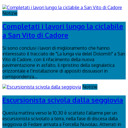
Notizie
Completati i lavori lungo la ciclabile
a San Vito di Cadore
Si sono conclusi i lavori di miglioramento che hanno
interessato il tracciato de "La lunga via delel Dolomiti" a San
Vito di Cadore, con il rifacimento della nuova
pavimentazione in asfalto, il ripristino della segnaletica
orizzontale e l'installazione di appositi dissuasori in
corrispondenza...
Notizie
Escursionista scivola dalla seggiovia
Questa mattina verso le 10.30 è scattato l'allarme per un
escursionista scivolato a terra, nella fase di discesa dalla
seggiovia di Fedare arrivata a Forcella Nuvolau. Atterrati in