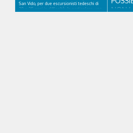
POSSI
San Vido, per due escursionisti tedeschi di
NON L
20 e 25 anni in difficoltà. In particolare, uno
dei due, probabilmente dopo aver bevuto
dell'acqua impura, era stato male a lungo. I
Filippo Vann
due ragazzi, che avevano passato...
comandante
Cortina d’A
legislazion
l’ideatore 
tutta per sé
Francia. Giu