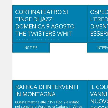
CORTINATEATRO SI
OSPED
TINGE DI JAZZ:
L’ERE
DOMENICA 9 AGOSTO
DIVEN
THE TWISTERS WHIT
ESSER
ALICE VIOLATO A
RIFER
CORTINA D’AMPEZZO
PER RE
NOTIZIE
INTERV
E SPOR
Un appuntamento all’insegna di blues, funky
e soul con il quale si rinnova una
L'eredità de
collaborazione collaudata, quella con il
Milano Cort
Dolomiti Blues&Soul Festival. Domenica 9
concreti su
agosto alle 18.00 in piazza Dibona andrà in
Cortina - s
scena uno show carico di groove, con una
Research ch
collaudatissima sessione ritmica e...
RAFFICA DI INTERVENTI
assistenza s
IL CO
pubblico, st
IN MONTAGNA
VANNI
NUOVO 
Questa mattina alle 7.15 Falco 2 è volato
nel comune di Auronzo di Cadore, in Val de