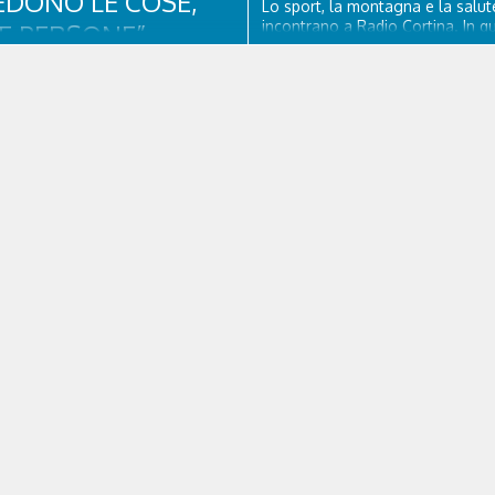
EDONO LE COSE,
Lo sport, la montagna e la salute
incontrano a Radio Cortina. In q
E PERSONE”.
puntata ospiti Adam Jmili Diretto
Operativo e Amministrativo di O
i, Colonnello dei Carabinieri,
Cortina, Enzo Rizzato direttore sa
 della Compagnia Carabinieri di
Ospedale Cortina e Stefano Lo
mpezzo sino al 2010, esperto di
presidente di Fondazione Cortin
e nazionale ed europea, è
& Research –...
del progetto di tutela “Una stanza
”, modello diffuso in Italia e
rista e autore, svolge...