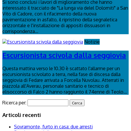
Si sono conclusi i lavori di miglioramento che hanno
interessato il tracciato de "La lunga via delel Dolomiti" a San
Vito di Cadore, con il rifacimento della nuova
pavimentazione in asfalto, il ripristino della segnaletica
orizzontale e l'installazione di appositi dissuasori in
corrispondenza...
Notizie
Escursionista scivola dalla seggiovia
Questa mattina verso le 10.30 è scattato l'allarme per un
escursionista scivolato a terra, nella fase di discesa dalla
seggiovia di Fedare arrivata a Forcella Nuvolau. Atterrati in
piazzola all'Averau, personale sanitario e tecnico di
elisoccorso di Falco 2 hanno raggiunto il 74enne di Teolo...
Ricerca per:
Articoli recenti
Sovramonte, furto in casa: due arresti