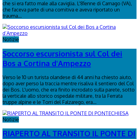
che si era fatto male alla caviglia. L'81enne di Carnago (VA),
che faceva parte di una comitiva e aveva riportato un
trauma...
Notizie
Soccorso escursionista sul Col dei
Bos a Cortina d'Ampezzo
Verso le 10 un turista olandese di 44 anni ha chiesto aiuto,
dopo aver perso la traccia mentre risaliva il sentiero del Col
dei Bos. L'uomo, che era finito incrodato sulla parete, sotto
la verticale allo storico ospedale militare, tra la Ferrata
truppe alpine e le Torri del Falzarego, era...
Notizie
RIAPERTO AL TRANSITO IL PONTE DI