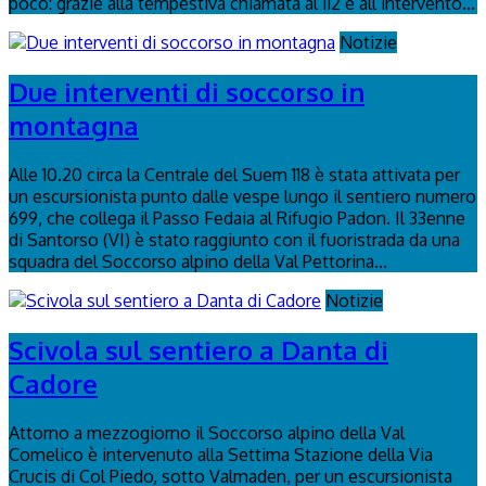
poco: grazie alla tempestiva chiamata al 112 e all’intervento...
Notizie
Due interventi di soccorso in
montagna
Alle 10.20 circa la Centrale del Suem 118 è stata attivata per
un escursionista punto dalle vespe lungo il sentiero numero
699, che collega il Passo Fedaia al Rifugio Padon. Il 33enne
di Santorso (VI) è stato raggiunto con il fuoristrada da una
squadra del Soccorso alpino della Val Pettorina...
Notizie
Scivola sul sentiero a Danta di
Cadore
Attorno a mezzogiorno il Soccorso alpino della Val
Comelico è intervenuto alla Settima Stazione della Via
Crucis di Col Piedo, sotto Valmaden, per un escursionista