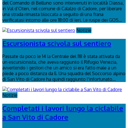
del Comando di Belluno sono intervenuti in località Diassa,
in Val d’Oten, nel comune di Calalzo di Cadore, per liberare
una strada rimasta bloccata a seguito di una frana
verificatasi intorno alle ore 18:00 di ieri. Le ruspe dei GOS...
Notizie
Escursionista scivola sul sentiero
Passate da poco le 14 la Centrale del 118 è stata attivata da
un escursionista, che aveva raggiunto il Rifugio Venezia,
avvertendo i gestori che un amico si era fatto male a un
piede a poco distanza da lì. Una squadra del Soccorso alpino
di San Vito di Cadore ha quindi raggiunto l'infortunato...
Notizie
Completati i lavori lungo la ciclabile
a San Vito di Cadore