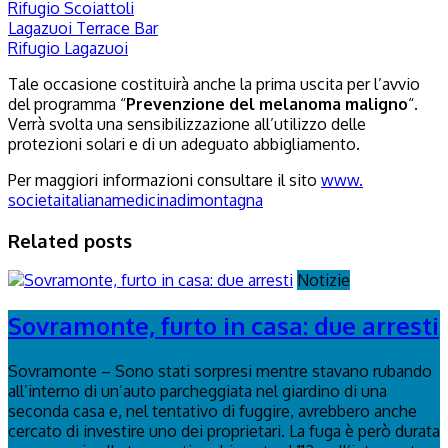
Rifugio Scoiattoli
Lagazuoi Terrace Bar
Rifugio Lagazuoi
Tale occasione costituirà anche la prima uscita per l’avvio
del programma “
Prevenzione del melanoma maligno
“.
Verrà svolta una sensibilizzazione all’utilizzo delle
protezioni solari e di un adeguato abbigliamento.
Per maggiori informazioni consultare il sito
www.
societaitalianamedicinadimonta
gna
Related posts
Notizie
Sovramonte, furto in casa: due arresti
Sovramonte – Sono stati sorpresi mentre stavano rubando
all’interno di un’auto parcheggiata nel giardino di una
seconda casa e, nel tentativo di fuggire, avrebbero anche
cercato di investire uno dei proprietari. La fuga è però durata