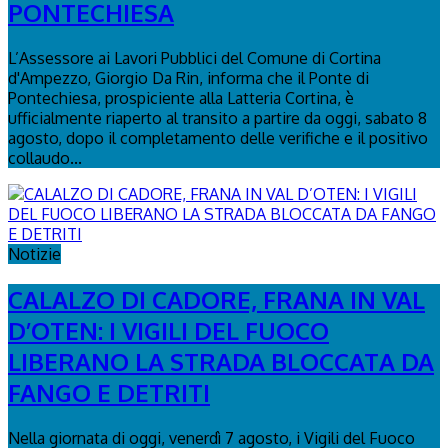
PONTECHIESA
L’Assessore ai Lavori Pubblici del Comune di Cortina
d'Ampezzo, Giorgio Da Rin, informa che il Ponte di
Pontechiesa, prospiciente alla Latteria Cortina, è
ufficialmente riaperto al transito a partire da oggi, sabato 8
agosto, dopo il completamento delle verifiche e il positivo
collaudo...
Notizie
CALALZO DI CADORE, FRANA IN VAL
D’OTEN: I VIGILI DEL FUOCO
LIBERANO LA STRADA BLOCCATA DA
FANGO E DETRITI
Nella giornata di oggi, venerdì 7 agosto, i Vigili del Fuoco