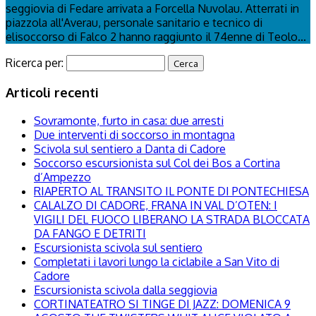
seggiovia di Fedare arrivata a Forcella Nuvolau. Atterrati in
piazzola all'Averau, personale sanitario e tecnico di
elisoccorso di Falco 2 hanno raggiunto il 74enne di Teolo...
Ricerca per:
Articoli recenti
Sovramonte, furto in casa: due arresti
Due interventi di soccorso in montagna
Scivola sul sentiero a Danta di Cadore
Soccorso escursionista sul Col dei Bos a Cortina
d’Ampezzo
RIAPERTO AL TRANSITO IL PONTE DI PONTECHIESA
CALALZO DI CADORE, FRANA IN VAL D’OTEN: I
VIGILI DEL FUOCO LIBERANO LA STRADA BLOCCATA
DA FANGO E DETRITI
Escursionista scivola sul sentiero
Completati i lavori lungo la ciclabile a San Vito di
Cadore
Escursionista scivola dalla seggiovia
CORTINATEATRO SI TINGE DI JAZZ: DOMENICA 9