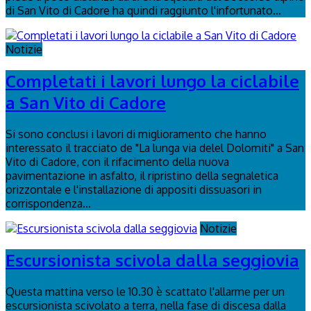
di San Vito di Cadore ha quindi raggiunto l'infortunato...
Notizie
Completati i lavori lungo la ciclabile
a San Vito di Cadore
Si sono conclusi i lavori di miglioramento che hanno
interessato il tracciato de "La lunga via delel Dolomiti" a San
Vito di Cadore, con il rifacimento della nuova
pavimentazione in asfalto, il ripristino della segnaletica
orizzontale e l'installazione di appositi dissuasori in
corrispondenza...
Notizie
Escursionista scivola dalla seggiovia
Questa mattina verso le 10.30 è scattato l'allarme per un
escursionista scivolato a terra, nella fase di discesa dalla