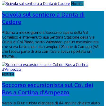
Notizie
Scivola sul sentiero a Danta di
Cadore
Attorno a mezzogiorno il Soccorso alpino della Val
Comelico è intervenuto alla Settima Stazione della Via
Crucis di Col Piedo, sotto Valmaden, per un escursionista
che si era fatto male alla caviglia. L'81enne di Carnago (VA),
che faceva parte di una comitiva e aveva riportato un
trauma...
Notizie
Soccorso escursionista sul Col dei
Bos a Cortina d'Ampezzo
Verso le 10 un turista olandese di 44 anni ha chiesto aiuto,