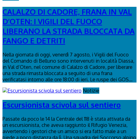
CALALZO DI CADORE, FRANA IN VAL
D’OTEN: I VIGILI DEL FUOCO
LIBERANO LA STRADA BLOCCATA DA
FANGO E DETRITI
Nella giornata di oggi, venerdì 7 agosto, i Vigili del Fuoco
del Comando di Belluno sono intervenuti in località Diassa,
in Val d’Oten, nel comune di Calalzo di Cadore, per liberare
una strada rimasta bloccata a seguito di una frana
verificatasi intorno alle ore 18:00 di ieri. Le ruspe dei GOS...
Notizie
Escursionista scivola sul sentiero
Passate da poco le 14 la Centrale del 118 è stata attivata da
un escursionista, che aveva raggiunto il Rifugio Venezia,
avvertendo i gestori che un amico si era fatto male a un
piede a poco distanza da lì. Una squadra del Soccorso alpino