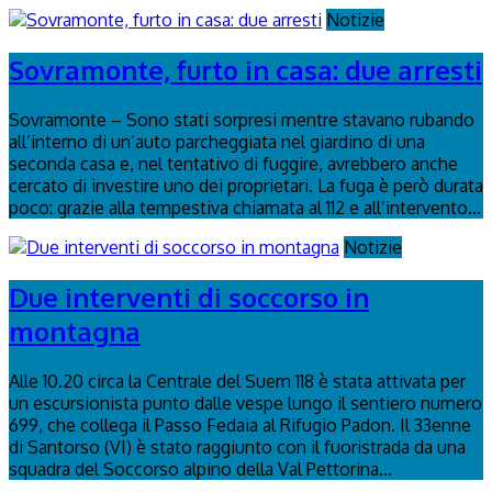
Notizie
Sovramonte, furto in casa: due arresti
Sovramonte – Sono stati sorpresi mentre stavano rubando
all’interno di un’auto parcheggiata nel giardino di una
seconda casa e, nel tentativo di fuggire, avrebbero anche
cercato di investire uno dei proprietari. La fuga è però durata
poco: grazie alla tempestiva chiamata al 112 e all’intervento...
Notizie
Due interventi di soccorso in
montagna
Alle 10.20 circa la Centrale del Suem 118 è stata attivata per
un escursionista punto dalle vespe lungo il sentiero numero
699, che collega il Passo Fedaia al Rifugio Padon. Il 33enne
di Santorso (VI) è stato raggiunto con il fuoristrada da una
squadra del Soccorso alpino della Val Pettorina...