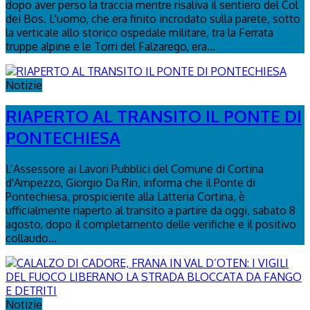
dopo aver perso la traccia mentre risaliva il sentiero del Col
dei Bos. L'uomo, che era finito incrodato sulla parete, sotto
la verticale allo storico ospedale militare, tra la Ferrata
truppe alpine e le Torri del Falzarego, era...
Notizie
RIAPERTO AL TRANSITO IL PONTE DI
PONTECHIESA
L’Assessore ai Lavori Pubblici del Comune di Cortina
d'Ampezzo, Giorgio Da Rin, informa che il Ponte di
Pontechiesa, prospiciente alla Latteria Cortina, è
ufficialmente riaperto al transito a partire da oggi, sabato 8
agosto, dopo il completamento delle verifiche e il positivo
collaudo...
Notizie