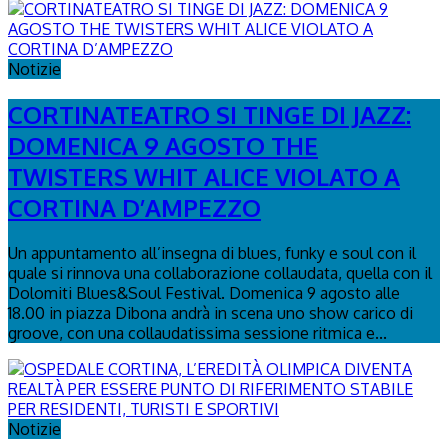
Notizie
CORTINATEATRO SI TINGE DI JAZZ:
DOMENICA 9 AGOSTO THE
TWISTERS WHIT ALICE VIOLATO A
CORTINA D’AMPEZZO
Un appuntamento all’insegna di blues, funky e soul con il
quale si rinnova una collaborazione collaudata, quella con il
Dolomiti Blues&Soul Festival. Domenica 9 agosto alle
18.00 in piazza Dibona andrà in scena uno show carico di
groove, con una collaudatissima sessione ritmica e...
Notizie