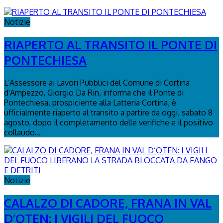
Notizie
RIAPERTO AL TRANSITO IL PONTE DI
PONTECHIESA
L’Assessore ai Lavori Pubblici del Comune di Cortina
d'Ampezzo, Giorgio Da Rin, informa che il Ponte di
Pontechiesa, prospiciente alla Latteria Cortina, è
ufficialmente riaperto al transito a partire da oggi, sabato 8
agosto, dopo il completamento delle verifiche e il positivo
collaudo...
Notizie
CALALZO DI CADORE, FRANA IN VAL
D’OTEN: I VIGILI DEL FUOCO