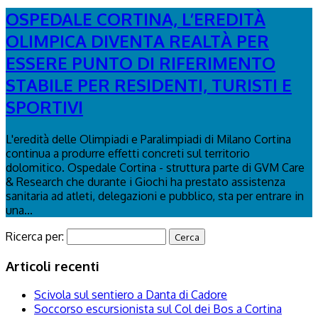
OSPEDALE CORTINA, L’EREDITÀ
OLIMPICA DIVENTA REALTÀ PER
ESSERE PUNTO DI RIFERIMENTO
STABILE PER RESIDENTI, TURISTI E
SPORTIVI
L'eredità delle Olimpiadi e Paralimpiadi di Milano Cortina
continua a produrre effetti concreti sul territorio
dolomitico. Ospedale Cortina - struttura parte di GVM Care
& Research che durante i Giochi ha prestato assistenza
sanitaria ad atleti, delegazioni e pubblico, sta per entrare in
una...
Ricerca per:
Articoli recenti
Scivola sul sentiero a Danta di Cadore
Soccorso escursionista sul Col dei Bos a Cortina