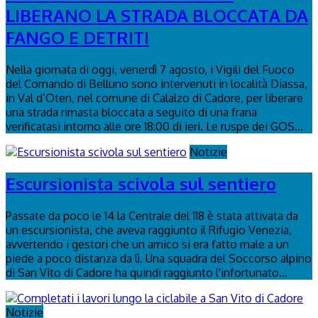
LIBERANO LA STRADA BLOCCATA DA
FANGO E DETRITI
Nella giornata di oggi, venerdì 7 agosto, i Vigili del Fuoco
del Comando di Belluno sono intervenuti in località Diassa,
in Val d’Oten, nel comune di Calalzo di Cadore, per liberare
una strada rimasta bloccata a seguito di una frana
verificatasi intorno alle ore 18:00 di ieri. Le ruspe dei GOS...
Notizie
Escursionista scivola sul sentiero
Passate da poco le 14 la Centrale del 118 è stata attivata da
un escursionista, che aveva raggiunto il Rifugio Venezia,
avvertendo i gestori che un amico si era fatto male a un
piede a poco distanza da lì. Una squadra del Soccorso alpino
di San Vito di Cadore ha quindi raggiunto l'infortunato...
Notizie