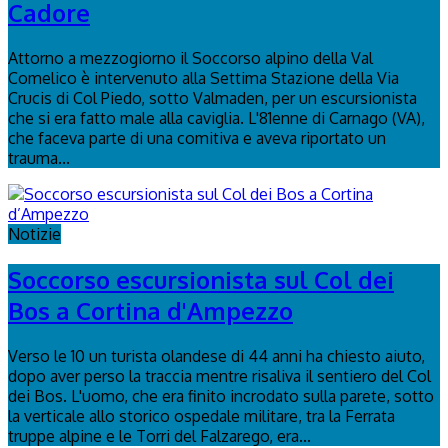
Cadore
Attorno a mezzogiorno il Soccorso alpino della Val
Comelico è intervenuto alla Settima Stazione della Via
Crucis di Col Piedo, sotto Valmaden, per un escursionista
che si era fatto male alla caviglia. L'81enne di Carnago (VA),
che faceva parte di una comitiva e aveva riportato un
trauma...
Notizie
Soccorso escursionista sul Col dei
Bos a Cortina d'Ampezzo
Verso le 10 un turista olandese di 44 anni ha chiesto aiuto,
dopo aver perso la traccia mentre risaliva il sentiero del Col
dei Bos. L'uomo, che era finito incrodato sulla parete, sotto
la verticale allo storico ospedale militare, tra la Ferrata
truppe alpine e le Torri del Falzarego, era...