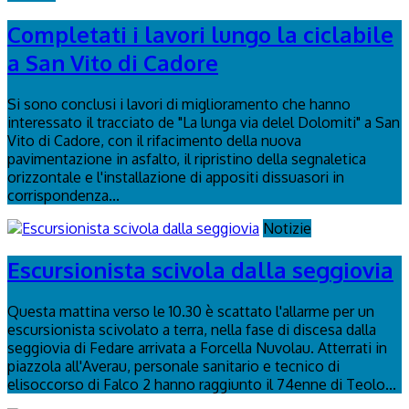
Completati i lavori lungo la ciclabile
a San Vito di Cadore
Si sono conclusi i lavori di miglioramento che hanno
interessato il tracciato de "La lunga via delel Dolomiti" a San
Vito di Cadore, con il rifacimento della nuova
pavimentazione in asfalto, il ripristino della segnaletica
orizzontale e l'installazione di appositi dissuasori in
corrispondenza...
Notizie
Escursionista scivola dalla seggiovia
Questa mattina verso le 10.30 è scattato l'allarme per un
escursionista scivolato a terra, nella fase di discesa dalla
seggiovia di Fedare arrivata a Forcella Nuvolau. Atterrati in
piazzola all'Averau, personale sanitario e tecnico di
elisoccorso di Falco 2 hanno raggiunto il 74enne di Teolo...