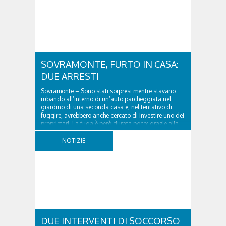
SOVRAMONTE, FURTO IN CASA:
DUE ARRESTI
Sovramonte – Sono stati sorpresi mentre stavano
rubando all’interno di un’auto parcheggiata nel
giardino di una seconda casa e, nel tentativo di
fuggire, avrebbero anche cercato di investire uno dei
proprietari. La fuga è però durata poco: grazie alla
tempestiva chiamata al 112 e all’intervento...
NOTIZIE
DUE INTERVENTI DI SOCCORSO