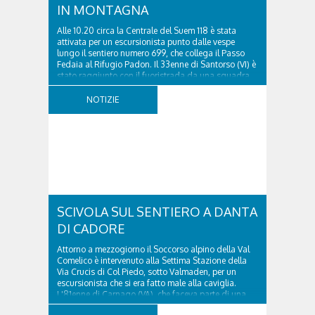
IN MONTAGNA
Alle 10.20 circa la Centrale del Suem 118 è stata
attivata per un escursionista punto dalle vespe
lungo il sentiero numero 699, che collega il Passo
Fedaia al Rifugio Padon. Il 33enne di Santorso (VI) è
stato raggiunto con il fuoristrada da una squadra
del Soccorso alpino della Val Pettorina...
NOTIZIE
SCIVOLA SUL SENTIERO A DANTA
DI CADORE
Attorno a mezzogiorno il Soccorso alpino della Val
Comelico è intervenuto alla Settima Stazione della
Via Crucis di Col Piedo, sotto Valmaden, per un
escursionista che si era fatto male alla caviglia.
L'81enne di Carnago (VA), che faceva parte di una
comitiva e aveva riportato un trauma...