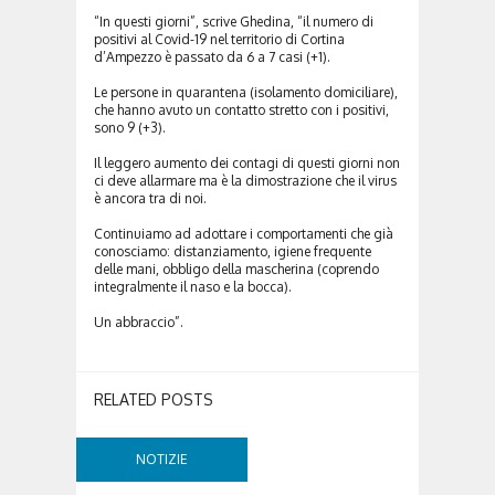
“
In questi giorni”, scrive Ghedina, “il numero di
positivi al Covid-19 nel territorio di Cortina
d’Ampezzo
è passato da 6 a 7 casi (+1).
Le persone in quarantena (isolamento domiciliare),
che hanno avuto un contatto stretto con i positivi,
sono 9 (+3).
Il leggero aumento dei contagi di questi giorni non
ci deve allarmare ma è la dimostrazione che il virus
è ancora tra di noi.
Continuiamo ad adottare i comportamenti che già
conosciamo: distanziamento, igiene frequente
delle mani, obbligo della mascherina (coprendo
integralmente il naso e la bocca).
Un abbraccio”.
RELATED POSTS
NOTIZIE