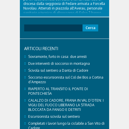
discesa dalla seggiovia di Fedare arrivata a Forcella
Nuvolau. Atterrati in piazzola all'Averau, personale
sanitario e tecnico di elisoccorso di Falco 2 hanno
raggiunto il 74enne di Teolo...
Ricerca
per:
ARTICOLI RECENTI
Sovramonte, furto in casa: due arresti
Due interventi di soccorso in montagna
Scivola sul sentiero a Danta di Cadore
Soccorso escursionista sul Col dei Bos a Cortina
d’Ampezzo
RIAPERTO AL TRANSITO IL PONTE DI
PONTECHIESA
CALALZO DI CADORE, FRANA IN VAL D’OTEN: I
VIGILI DEL FUOCO LIBERANO LA STRADA
BLOCCATA DA FANGO E DETRITI
Escursionista scivola sul sentiero
Completati i lavori lungo la ciclabile a San Vito di
Cadore