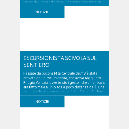
Fuoco del Comando di Belluno sono intervenuti in
località Diassa, in Val d’Oten, nel comune di Calalzo
di Cadore, per liberare una strada rimasta bloccata
NOTIZIE
a seguito di una frana verificatasi intorno alle ore
18:00 di ieri. Le ruspe dei GOS...
ESCURSIONISTA SCIVOLA SUL
SENTIERO
Passate da poco le 14 la Centrale del 118 è stata
attivata da un escursionista, che aveva raggiunto il
Rifugio Venezia, avvertendo i gestori che un amico si
era fatto male a un piede a poco distanza da lì. Una
squadra del Soccorso alpino di San Vito di Cadore
ha quindi raggiunto l'infortunato...
NOTIZIE