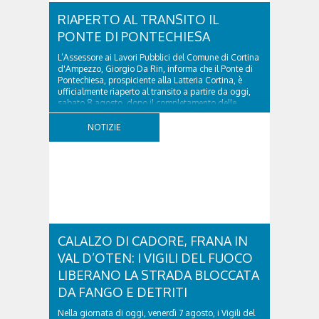
RIAPERTO AL TRANSITO IL
PONTE DI PONTECHIESA
L’Assessore ai Lavori Pubblici del Comune di Cortina
d'Ampezzo, Giorgio Da Rin, informa che il Ponte di
Pontechiesa, prospiciente alla Latteria Cortina, è
ufficialmente riaperto al transito a partire da oggi,
sabato 8 agosto, dopo il completamento delle
verifiche e il positivo collaudo...
NOTIZIE
CALALZO DI CADORE, FRANA IN
VAL D’OTEN: I VIGILI DEL FUOCO
LIBERANO LA STRADA BLOCCATA
DA FANGO E DETRITI
Nella giornata di oggi, venerdì 7 agosto, i Vigili del