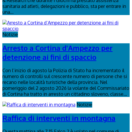
& Research che durante i Giochi ha prestato assistenza
sanitaria ad atleti, delegazioni e pubblico, sta per entrare in
una...
Notizie
Arresto a Cortina d'Ampezzo per
detenzione ai fini di spaccio
Con l’inizio di agosto la Polizia di Stato ha incrementato il
numero di controlli sul crescente numero di persone che si
recano nelle località turistiche della provincia. Nel
pomeriggio del 2 agosto 2026 la volante del Commissariato
di Cortina ha tratto in arresto un cittadino sloveno, classe...
Notizie
Raffica di interventi in montagna
Questa mattina alle 7.15 Falco 2 è volato nel comune di