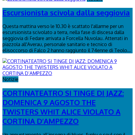
Escursionista scivola dalla seggiovia
Questa mattina verso le 10.30 è scattato l'allarme per un
escursionista scivolato a terra, nella fase di discesa dalla
seggiovia di Fedare arrivata a Forcella Nuvolau. Atterrati in
piazzola all'Averau, personale sanitario e tecnico di
elisoccorso di Falco 2 hanno raggiunto il 74enne di Teolo...
Notizie
CORTINATEATRO SI TINGE DI JAZZ:
DOMENICA 9 AGOSTO THE
TWISTERS WHIT ALICE VIOLATO A
CORTINA D’AMPEZZO
Un appuntamento all’insegna di blues, funky e soul con il