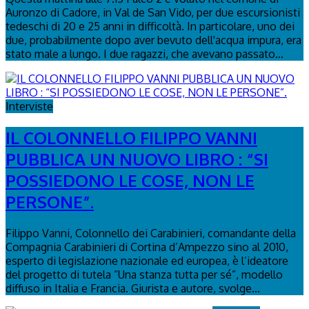
Auronzo di Cadore, in Val de San Vido, per due escursionisti
tedeschi di 20 e 25 anni in difficoltà. In particolare, uno dei
due, probabilmente dopo aver bevuto dell'acqua impura, era
stato male a lungo. I due ragazzi, che avevano passato...
Interviste
IL COLONNELLO FILIPPO VANNI
PUBBLICA UN NUOVO LIBRO : “SI
POSSIEDONO LE COSE, NON LE
PERSONE”.
Filippo Vanni, Colonnello dei Carabinieri, comandante della
Compagnia Carabinieri di Cortina d’Ampezzo sino al 2010,
esperto di legislazione nazionale ed europea, è l’ideatore
del progetto di tutela “Una stanza tutta per sé”, modello
diffuso in Italia e Francia. Giurista e autore, svolge...