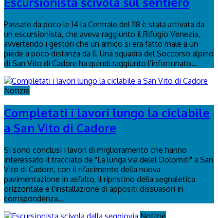
Escursionista scivola sul sentiero
Passate da poco le 14 la Centrale del 118 è stata attivata da
un escursionista, che aveva raggiunto il Rifugio Venezia,
avvertendo i gestori che un amico si era fatto male a un
piede a poco distanza da lì. Una squadra del Soccorso alpino
di San Vito di Cadore ha quindi raggiunto l'infortunato...
Notizie
Completati i lavori lungo la ciclabile
a San Vito di Cadore
Si sono conclusi i lavori di miglioramento che hanno
interessato il tracciato de "La lunga via delel Dolomiti" a San
Vito di Cadore, con il rifacimento della nuova
pavimentazione in asfalto, il ripristino della segnaletica
orizzontale e l'installazione di appositi dissuasori in
corrispondenza...
Notizie