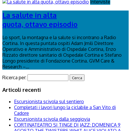
Interviste
La salute in alta
quota, ottavo episodio
Lo sport, la montagna e la salute si incontrano a Radio
Cortina. In questa puntata ospiti Adam Jmili Direttore
Operativo e Amministrativo di Ospedale Cortina, Enzo
Rizzato direttore sanitario di Ospedale Cortina e Stefano
Longo presidente di Fondazione Cortina. GVM Care &
Research –...
Ricerca per:
Articoli recenti
Escursionista scivola sul sentiero
Completati i lavori lungo la ciclabile a San Vito di
Cadore
Escursionista scivola dalla seggiovia
CORTINATEATRO SI TINGE DI JAZZ: DOMENICA 9
AGOSTO THE TWISTERS WHIT ALICE VIOLATO A