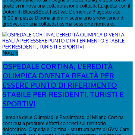
quale si rinnova una collaborazione collaudata, quella con il
Dolomiti Blues&Soul Festival. Domenica 9 agosto alle
18.00 in piazza Dibona andrà in scena uno show carico di
groove, con una collaudatissima sessione ritmica e...
Notizie
OSPEDALE CORTINA, L’EREDITÀ
OLIMPICA DIVENTA REALTÀ PER
ESSERE PUNTO DI RIFERIMENTO
STABILE PER RESIDENTI, TURISTI E
SPORTIVI
L'eredità delle Olimpiadi e Paralimpiadi di Milano Cortina
continua a produrre effetti concreti sul territorio
dolomitico. Ospedale Cortina - struttura parte di GVM Care