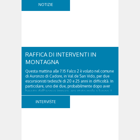
agosto 2026 la volante del Commissariato di
NOTIZIE
Cortina ha tratto in arresto un cittadino sloveno,
classe...
RAFFICA DI INTERVENTI IN
MONTAGNA
Questa mattina alle 7.15 Falco 2 è volato nel comune
di Auronzo di Cadore, in Val de San Vido, per due
escursionisti tedeschi di 20 e 25 anni in difficoltà. In
particolare, uno dei due, probabilmente dopo aver
bevuto dell'acqua impura, era stato male a lungo. I
due ragazzi, che avevano passato...
INTERVISTE