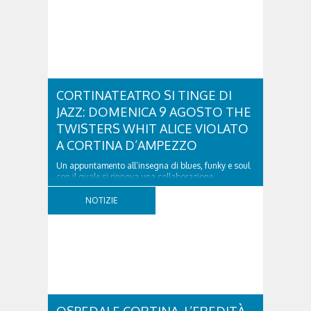
CORTINATEATRO SI TINGE DI
JAZZ: DOMENICA 9 AGOSTO THE
TWISTERS WHIT ALICE VIOLATO
A CORTINA D’AMPEZZO
Un appuntamento all’insegna di blues, funky e soul
con il quale si rinnova una collaborazione
collaudata, quella con il Dolomiti Blues&Soul
Festival. Domenica 9 agosto alle 18.00 in piazza
NOTIZIE
Dibona andrà in scena uno show carico di groove,
con una collaudatissima sessione ritmica e...