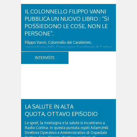
IL COLONNELLO FILIPPO VANNI
PUBBLICA UN NUOVO LIBRO : “SI
POSSIEDONO LE COSE, NON LE
PERSONE”.
Filippo Vanni, Colonnello dei Carabinieri,
comandante della Compagnia Carabinieri di Cortina
d’Ampezzo sino al 2010, esperto di legislazione
nazionale ed europea, è l’ideatore del progetto di
INTERVISTE
tutela “Una stanza tutta per sé”, modello diffuso in
Italia e Francia. Giurista e autore, svolge...
LA SALUTE IN ALTA
QUOTA, OTTAVO EPISODIO
Lo sport, la montagna e la salute si incontrano a
Radio Cortina. In questa puntata ospiti Adam Jmili
Direttore Operativo e Amministrativo di Ospedale