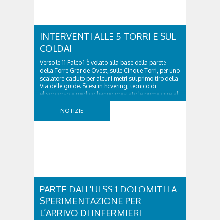
INTERVENTI ALLE 5 TORRI E SUL
COLDAI
Verso le 11 Falco 1 è volato alla base della parete
della Torre Grande Ovest, sulle Cinque Torri, per uno
scalatore caduto per alcuni metri sul primo tiro della
Via delle guide. Scesi in hovering, tecnico di
elisoccorso e medico hanno prestato le prime cure al
43enne ungherese, che si era fatto...
NOTIZIE
PARTE DALL'ULSS 1 DOLOMITI LA
SPERIMENTAZIONE PER
L’ARRIVO DI INFERMIERI