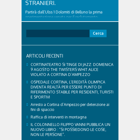
STRANIERI.
Partirà dall’Ulss 1 Dolomiti di Belluno la prima
sperimentazione veneta per il reclutamento,
inserimento e formazione di infermieri provenienti
dall’estero. L’iniziativa è stata presentata oggi a
Ricerca
Belluno, alla presenza dell’Assessore regionale alla
per:
Sanità Gino Gerosa. Oltre alla Regione del...
ARTICOLI RECENTI
CORTINATEATRO SI TINGE DI JAZZ: DOMENICA
9 AGOSTO THE TWISTERS WHIT ALICE
VIOLATO A CORTINA D’AMPEZZO
OSPEDALE CORTINA, L’EREDITÀ OLIMPICA
DIVENTA REALTÀ PER ESSERE PUNTO DI
RIFERIMENTO STABILE PER RESIDENTI, TURISTI
E SPORTIVI
Arresto a Cortina d’Ampezzo per detenzione ai
fini di spaccio
Raffica di interventi in montagna
IL COLONNELLO FILIPPO VANNI PUBBLICA UN
NUOVO LIBRO : “SI POSSIEDONO LE COSE,
NON LE PERSONE”.