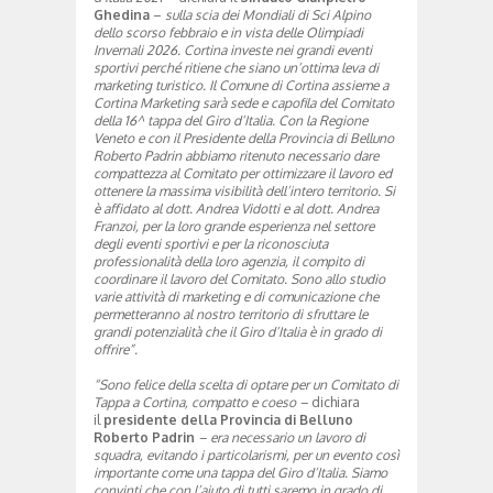
Ghedina
–
sulla scia dei Mondiali di Sci Alpino
dello scorso febbraio e in vista delle Olimpiadi
Invernali 2026.
Cortina investe nei grandi eventi
sportivi perché ritiene che siano un’ottima leva di
marketing turistico.
Il Comune di Cortina assieme a
Cortina Marketing sarà sede e capofila del Comitato
della 16^ tappa del Giro d’Italia. Con la Regione
Veneto e con il Presidente della Provincia di Belluno
Roberto Padrin abbiamo ritenuto necessario dare
compattezza al Comitato per ottimizzare il lavoro ed
ottenere la massima visibilità dell’intero territorio.
Si
è affidato al dott. Andrea Vidotti e al dott. Andrea
Franzoi, per la loro grande esperienza nel settore
degli eventi sportivi e per la riconosciuta
professionalità della loro agenzia, il compito di
coordinare il lavoro del Comitato. Sono allo studio
varie attività di marketing e di comunicazione che
permetteranno al nostro territorio di sfruttare le
grandi potenzialità che il Giro d’Italia è in grado di
offrire”.
“Sono felice della scelta di optare per un Comitato di
Tappa a Cortina, compatto e coeso –
dichiara
il
presidente della Provincia di Belluno
Roberto Padrin
– era necessario un lavoro di
squadra, evitando i particolarismi, per un evento così
importante come una tappa del Giro d’Italia. Siamo
convinti che con l’aiuto di tutti saremo in grado di