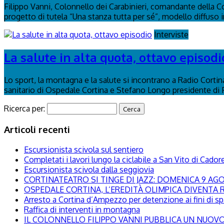
Filippo Vanni, Colonnello dei Carabinieri, comandante della C
progetto di tutela “Una stanza tutta per sé”, modello diffuso in 
Interviste
La salute in alta quota, ottavo episodi
Lo sport, la montagna e la salute si incontrano a Radio Corti
sanitario di Ospedale Cortina e Stefano Longo presidente di
Ricerca per:
Articoli recenti
Escursionista scivola sul sentiero
Completati i lavori lungo la ciclabile a San Vito di Cador
Escursionista scivola dalla seggiovia
CORTINATEATRO SI TINGE DI JAZZ: DOMENICA 9 A
OSPEDALE CORTINA, L’EREDITÀ OLIMPICA DIVENTA R
Arresto a Cortina d’Ampezzo per detenzione ai fini di s
Raffica di interventi in montagna
IL COLONNELLO FILIPPO VANNI PUBBLICA UN NUOVO 