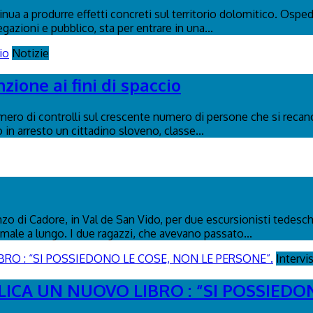
tinua a produrre effetti concreti sul territorio dolomitico. Osp
egazioni e pubblico, sta per entrare in una...
Notizie
ione ai fini di spaccio
umero di controlli sul crescente numero di persone che si recano
in arresto un cittadino sloveno, classe...
 di Cadore, in Val de San Vido, per due escursionisti tedeschi d
male a lungo. I due ragazzi, che avevano passato...
Intervi
ICA UN NUOVO LIBRO : “SI POSSIEDO