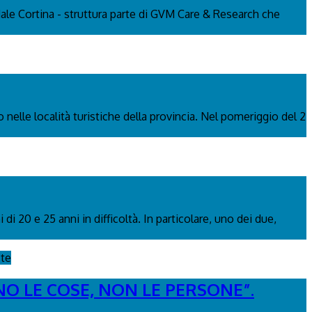
edale Cortina - struttura parte di GVM Care & Research che
 nelle località turistiche della provincia. Nel pomeriggio del 2
i 20 e 25 anni in difficoltà. In particolare, uno dei due,
ste
NO LE COSE, NON LE PERSONE”.