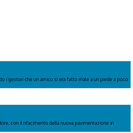
ndo i gestori che un amico si era fatto male a un piede a poco
adore, con il rifacimento della nuova pavimentazione in