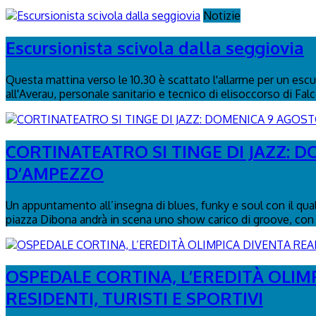
Notizie
Escursionista scivola dalla seggiovia
Questa mattina verso le 10.30 è scattato l'allarme per un escurs
all'Averau, personale sanitario e tecnico di elisoccorso di Fal
CORTINATEATRO SI TINGE DI JAZZ: 
D’AMPEZZO
Un appuntamento all’insegna di blues, funky e soul con il qua
piazza Dibona andrà in scena uno show carico di groove, con 
OSPEDALE CORTINA, L’EREDITÀ OLIM
RESIDENTI, TURISTI E SPORTIVI