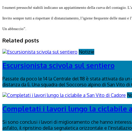
I numeri pressoché stabili indicano un appiattimento della curva del contagio. L’a
Invito sempre tutti a rispettare il distanziamento, l’igiene frequente delle mani 
Un abbraccio”.
Related posts
Notizie
Escursionista scivola sul sentiero
Passate da poco le 14 la Centrale del 118 è stata attivata da u
distanza da lì. Una squadra del Soccorso alpino di San Vito di 
No
Completati i lavori lungo la ciclabile 
Si sono conclusi i lavori di miglioramento che hanno interessa
asfalto, il ripristino della segnaletica orizzontale e l'installaz