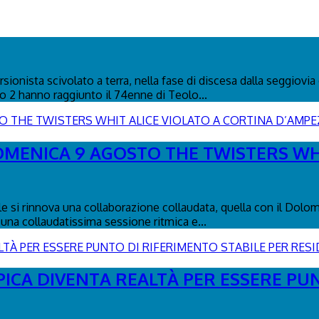
ionista scivolato a terra, nella fase di discesa dalla seggiovia 
co 2 hanno raggiunto il 74enne di Teolo...
DOMENICA 9 AGOSTO THE TWISTERS WH
le si rinnova una collaborazione collaudata, quella con il Dolo
una collaudatissima sessione ritmica e...
PICA DIVENTA REALTÀ PER ESSERE PU