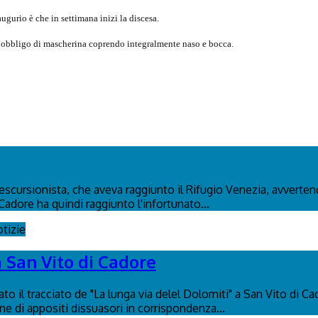
ugurio è che in settimana inizi la discesa.
e l’obbligo di mascherina coprendo integralmente naso e bocca.
n escursionista, che aveva raggiunto il Rifugio Venezia, avverte
Cadore ha quindi raggiunto l'infortunato...
tizie
a San Vito di Cadore
to il tracciato de "La lunga via delel Dolomiti" a San Vito di C
ione di appositi dissuasori in corrispondenza...