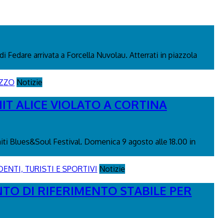
di Fedare arrivata a Forcella Nuvolau. Atterrati in piazzola
Notizie
IT ALICE VIOLATO A CORTINA
miti Blues&Soul Festival. Domenica 9 agosto alle 18.00 in
Notizie
NTO DI RIFERIMENTO STABILE PER