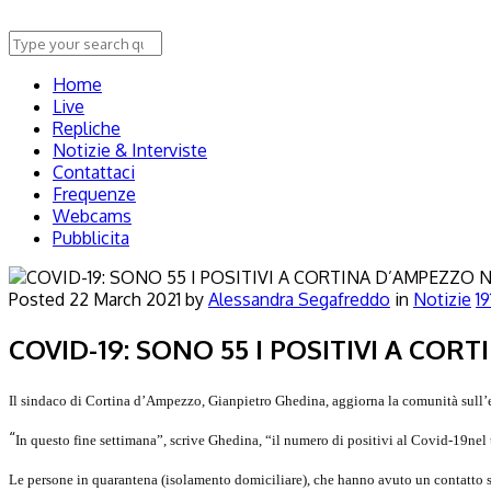
Home
Live
Repliche
Notizie & Interviste
Contattaci
Frequenze
Webcams
Pubblicita
N
Posted
22 March 2021
by
Alessandra Segafreddo
in
Notizie
19
COVID-19: SONO 55 I POSITIVI A COR
Il sindaco di Cortina d’Ampezzo, Gianpietro Ghedina, aggiorna la comunità sull’
“
In questo fine settimana”, scrive Ghedina, “il numero di positivi al Covid-19
nel 
Le persone in quarantena (isolamento domiciliare), che hanno avuto un contatto str