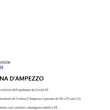
otizie
14
TINA D’AMPEZZO
evolversi dell’epidemia da Covid-19.
territorio di Cortina d’Ampezzo è passato da 56 a 55 casi (-1).
etto con i positivi, rimangono stabili a 29.