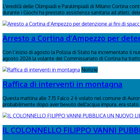
L'eredità delle Olimpiadi e Paralimpiadi di Milano Cortina con
durante i Giochi ha prestato assistenza sanitaria ad atleti, del
Arresto a Cortina d'Ampezzo per detenz
Con l’inizio di agosto la Polizia di Stato ha incrementato il n
agosto 2026 la volante del Commissariato di Cortina ha tratto 
Notizie
Raffica di interventi in montagna
Questa mattina alle 7.15 Falco 2 è volato nel comune di Auronzo
probabilmente dopo aver bevuto dell'acqua impura, era stato 
IL COLONNELLO FILIPPO VANNI PUBBL