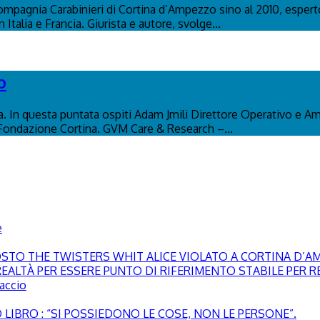
ompagnia Carabinieri di Cortina d’Ampezzo sino al 2010, esperto
Italia e Francia. Giurista e autore, svolge...
o
na. In questa puntata ospiti Adam Jmili Direttore Operativo e A
 Fondazione Cortina. GVM Care & Research –...
e
GOSTO THE TWISTERS WHIT ALICE VIOLATO A CORTINA D’
EALTÀ PER ESSERE PUNTO DI RIFERIMENTO STABILE PER RE
paccio
LIBRO : “SI POSSIEDONO LE COSE, NON LE PERSONE”.