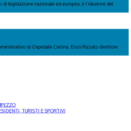
 di legislazione nazionale ed europea, è l’ideatore del
mministrativo di Ospedale Cortina, Enzo Rizzato direttore
AMPEZZO
SIDENTI, TURISTI E SPORTIVI