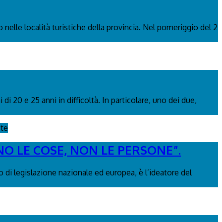
 nelle località turistiche della provincia. Nel pomeriggio del 2
i 20 e 25 anni in difficoltà. In particolare, uno dei due,
ste
NO LE COSE, NON LE PERSONE”.
 di legislazione nazionale ed europea, è l’ideatore del