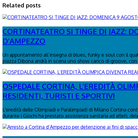
Related posts
CORTINATEATRO SI TINGE DI JAZZ: 
D’AMPEZZO
Un appuntamento all’insegna di blues, funky e soul con il qua
piazza Dibona andrà in scena uno show carico di groove, con 
OSPEDALE CORTINA, L’EREDITÀ OLIM
RESIDENTI, TURISTI E SPORTIVI
L'eredità delle Olimpiadi e Paralimpiadi di Milano Cortina con
durante i Giochi ha prestato assistenza sanitaria ad atleti, del