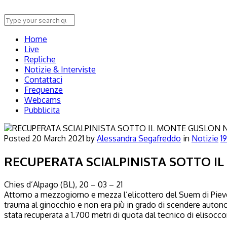
Home
Live
Repliche
Notizie & Interviste
Contattaci
Frequenze
Webcams
Pubblicita
N
Posted
20 March 2021
by
Alessandra Segafreddo
in
Notizie
1
RECUPERATA SCIALPINISTA SOTTO I
Chies d’Alpago (BL), 20 – 03 – 21
Attorno a mezzogiorno e mezza l’elicottero del Suem di Pieve 
trauma al ginocchio e non era più in grado di scendere autonom
stata recuperata a 1.700 metri di quota dal tecnico di elisocco