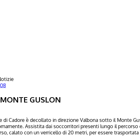
otizie
908
L MONTE GUSLON
di Cadore è decollato in direzione Valbona sotto il Monte Gusl
amente. Assistita dai soccorritori presenti lungo il percorso de
rso, calato con un verricello di 20 metri, per essere trasportata