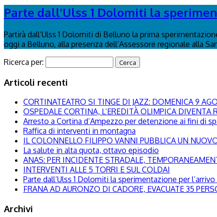
Parte dall'Ulss 1 Dolomiti la speriment
Partirà dall’Ulss 1 Dolomiti di Belluno la prima sperimentazion
oggi a Belluno, alla presenza dell’Assessore regionale alla San
Ricerca per:
Articoli recenti
CORTINATEATRO SI TINGE DI JAZZ: DOMENICA 9 A
OSPEDALE CORTINA, L’EREDITÀ OLIMPICA DIVENTA R
Arresto a Cortina d’Ampezzo per detenzione ai fini di s
Raffica di interventi in montagna
IL COLONNELLO FILIPPO VANNI PUBBLICA UN NUOVO 
La salute in alta quota, ottavo episodio
ANAS: PER INCIDENTE STRADALE, TEMPORANEAMENTE
INTERVENTI ALLE 5 TORRI E SUL COLDAI
Parte dall’Ulss 1 Dolomiti la sperimentazione per l’arrivo d
FRANA AD AURONZO DI CADORE, EVACUATE 35 PER
Archivi