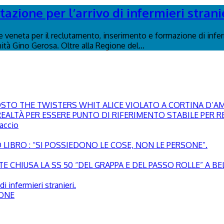
azione per l’arrivo di infermieri stranie
e veneta per il reclutamento, inserimento e formazione di inferm
ità Gino Gerosa. Oltre alla Regione del...
GOSTO THE TWISTERS WHIT ALICE VIOLATO A CORTINA D’
EALTÀ PER ESSERE PUNTO DI RIFERIMENTO STABILE PER RE
paccio
LIBRO : “SI POSSIEDONO LE COSE, NON LE PERSONE”.
 CHIUSA LA SS 50 “DEL GRAPPA E DEL PASSO ROLLE” A B
i infermieri stranieri.
SONE