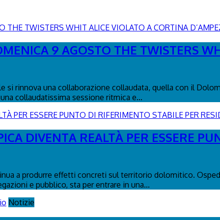
DOMENICA 9 AGOSTO THE TWISTERS WH
le si rinnova una collaborazione collaudata, quella con il Dolo
una collaudatissima sessione ritmica e...
PICA DIVENTA REALTÀ PER ESSERE PU
tinua a produrre effetti concreti sul territorio dolomitico. Osp
egazioni e pubblico, sta per entrare in una...
Notizie