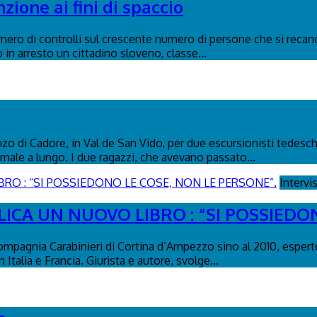
ione ai fini di spaccio
umero di controlli sul crescente numero di persone che si recano
in arresto un cittadino sloveno, classe...
 di Cadore, in Val de San Vido, per due escursionisti tedeschi d
male a lungo. I due ragazzi, che avevano passato...
Intervi
ICA UN NUOVO LIBRO : “SI POSSIEDO
ompagnia Carabinieri di Cortina d’Ampezzo sino al 2010, esperto
Italia e Francia. Giurista e autore, svolge...