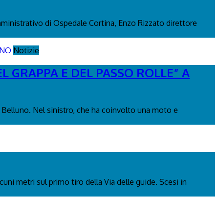
mministrativo di Ospedale Cortina, Enzo Rizzato direttore
Notizie
L GRAPPA E DEL PASSO ROLLE” A
 Belluno. Nel sinistro, che ha coinvolto una moto e
uni metri sul primo tiro della Via delle guide. Scesi in