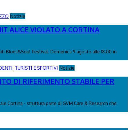
Notizie
IT ALICE VIOLATO A CORTINA
miti Blues&Soul Festival. Domenica 9 agosto alle 18.00 in
Notizie
NTO DI RIFERIMENTO STABILE PER
edale Cortina - struttura parte di GVM Care & Research che