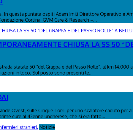
o
na. In questa puntata ospiti Adam Jmili Direttore Operativo e A
 Fondazione Cortina. GVM Care & Research –...
MPORANEAMENTE CHIUSA LA SS 50 “DE
trada statale 50 “del Grappa e del Passo Rolle”, al km 14,000 a
iazioni in loco. Sul posto sono presenti le...
DAI
Grande Ovest, sulle Cinque Torri, per uno scalatore caduto per alc
rime cure al 43enne ungherese, che si era fatto...
Notizie