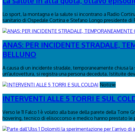
La salute in alta quota, ottavo episodi
Lo sport, la montagna e la salute si incontrano a Radio Corti
sanitario di Ospedale Cortina e Stefano Longo presidente di
ANAS: PER INCIDENTE STRADALE, TE
BELLUNO
A causa di un incidente stradale, temporaneamente chiusa la s
un'autovettura, si registra una persona deceduta. Istituite dev
Notizie
INTERVENTI ALLE 5 TORRI E SUL COL
Verso le 11 Falco 1 è volato alla base della parete della Torre 
hovering, tecnico di elisoccorso e medico hanno prestato le p