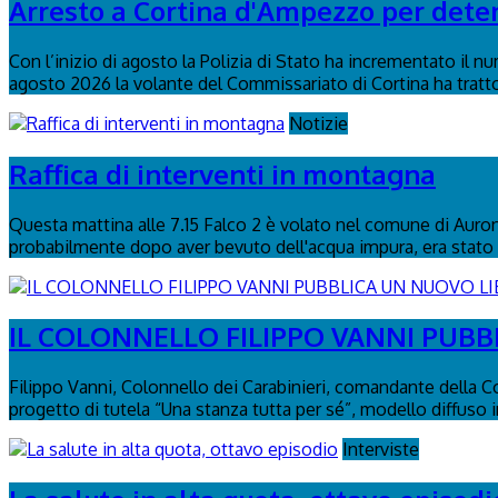
Arresto a Cortina d'Ampezzo per detenz
Con l’inizio di agosto la Polizia di Stato ha incrementato il n
agosto 2026 la volante del Commissariato di Cortina ha tratto 
Notizie
Raffica di interventi in montagna
Questa mattina alle 7.15 Falco 2 è volato nel comune di Auronzo
probabilmente dopo aver bevuto dell'acqua impura, era stato 
IL COLONNELLO FILIPPO VANNI PUBBL
Filippo Vanni, Colonnello dei Carabinieri, comandante della C
progetto di tutela “Una stanza tutta per sé”, modello diffuso in 
Interviste