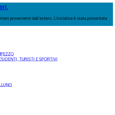
ri.
ieri provenienti dall’estero. L’iniziativa è stata presentata
AMPEZZO
SIDENTI, TURISTI E SPORTIVI
ELLUNO