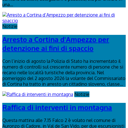
una...
Notizie
Arresto a Cortina d'Ampezzo per
detenzione ai fini di spaccio
Con l’inizio di agosto la Polizia di Stato ha incrementato il
numero di controlli sul crescente numero di persone che si
recano nelle località turistiche della provincia. Nel
pomeriggio del 2 agosto 2026 la volante del Commissariato
di Cortina ha tratto in arresto un cittadino sloveno, classe...
Notizie
Raffica di interventi in montagna
Questa mattina alle 7.15 Falco 2 è volato nel comune di
Auronzo di Cadore, in Val de San Vido, per due escursionisti