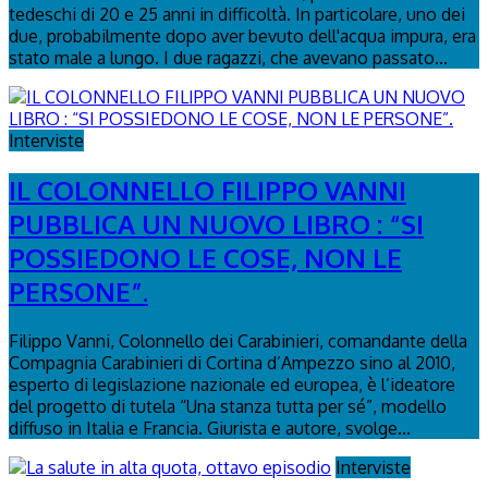
tedeschi di 20 e 25 anni in difficoltà. In particolare, uno dei
due, probabilmente dopo aver bevuto dell'acqua impura, era
stato male a lungo. I due ragazzi, che avevano passato...
Interviste
IL COLONNELLO FILIPPO VANNI
PUBBLICA UN NUOVO LIBRO : “SI
POSSIEDONO LE COSE, NON LE
PERSONE”.
Filippo Vanni, Colonnello dei Carabinieri, comandante della
Compagnia Carabinieri di Cortina d’Ampezzo sino al 2010,
esperto di legislazione nazionale ed europea, è l’ideatore
del progetto di tutela “Una stanza tutta per sé”, modello
diffuso in Italia e Francia. Giurista e autore, svolge...
Interviste