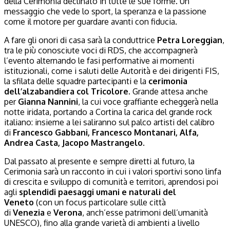
della Cerimonia declinato in tutte le sue forme. Un
messaggio che vede lo sport, la speranza e la passione
come il motore per guardare avanti con fiducia.
A fare gli onori di casa sarà la conduttrice
Petra Loreggian
,
tra le più conosciute voci di RDS, che accompagnerà
l’evento alternando le fasi performative ai momenti
istituzionali, come i saluti delle Autorità e dei dirigenti FIS,
la sfilata delle squadre partecipanti e la
cerimonia
dell’alzabandiera col Tricolore
. Grande attesa anche
per
Gianna Nannini
, la cui voce graffiante echeggerà nella
notte iridata, portando a Cortina la carica del grande rock
italiano: insieme a lei saliranno sul palco artisti del calibro
di
Francesco Gabbani, Francesco Montanari, Alfa,
Andrea Casta, Jacopo Mastrangelo
.
Dal passato al presente e sempre diretti al futuro, la
Cerimonia sarà un racconto in cui i valori sportivi sono linfa
di crescita e sviluppo di comunità e territori, aprendosi poi
agli
splendidi paesaggi umani e naturali del
Veneto
(con un focus particolare sulle città
di
Venezia
e
Verona
, anch’esse patrimoni dell’umanità
UNESCO), fino alla grande varietà di ambienti a livello