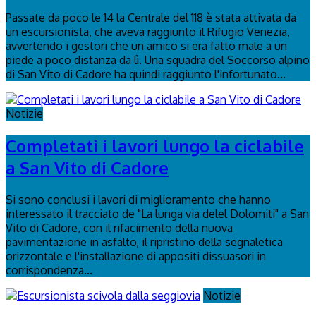
Passate da poco le 14 la Centrale del 118 è stata attivata da
un escursionista, che aveva raggiunto il Rifugio Venezia,
avvertendo i gestori che un amico si era fatto male a un
piede a poco distanza da lì. Una squadra del Soccorso alpino
di San Vito di Cadore ha quindi raggiunto l'infortunato...
Notizie
Completati i lavori lungo la ciclabile
a San Vito di Cadore
Si sono conclusi i lavori di miglioramento che hanno
interessato il tracciato de "La lunga via delel Dolomiti" a San
Vito di Cadore, con il rifacimento della nuova
pavimentazione in asfalto, il ripristino della segnaletica
orizzontale e l'installazione di appositi dissuasori in
corrispondenza...
Notizie