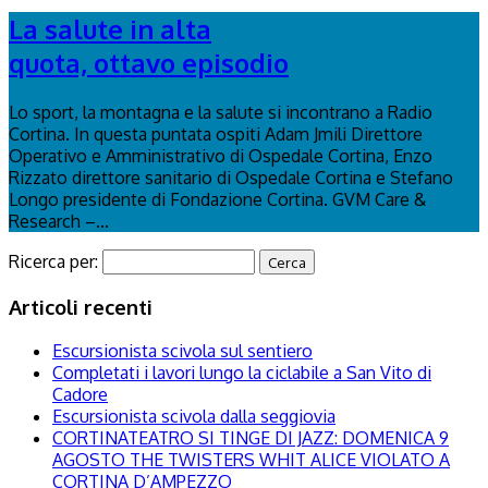
La salute in alta
quota, ottavo episodio
Lo sport, la montagna e la salute si incontrano a Radio
Cortina. In questa puntata ospiti Adam Jmili Direttore
Operativo e Amministrativo di Ospedale Cortina, Enzo
Rizzato direttore sanitario di Ospedale Cortina e Stefano
Longo presidente di Fondazione Cortina. GVM Care &
Research –...
Ricerca per:
Articoli recenti
Escursionista scivola sul sentiero
Completati i lavori lungo la ciclabile a San Vito di
Cadore
Escursionista scivola dalla seggiovia
CORTINATEATRO SI TINGE DI JAZZ: DOMENICA 9
AGOSTO THE TWISTERS WHIT ALICE VIOLATO A
CORTINA D’AMPEZZO