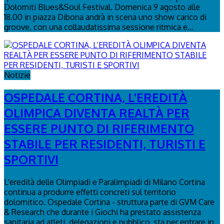
Dolomiti Blues&Soul Festival. Domenica 9 agosto alle
18.00 in piazza Dibona andrà in scena uno show carico di
groove, con una collaudatissima sessione ritmica e...
Notizie
OSPEDALE CORTINA, L’EREDITÀ
OLIMPICA DIVENTA REALTÀ PER
ESSERE PUNTO DI RIFERIMENTO
STABILE PER RESIDENTI, TURISTI E
SPORTIVI
L'eredità delle Olimpiadi e Paralimpiadi di Milano Cortina
continua a produrre effetti concreti sul territorio
dolomitico. Ospedale Cortina - struttura parte di GVM Care
& Research che durante i Giochi ha prestato assistenza
sanitaria ad atleti, delegazioni e pubblico, sta per entrare in