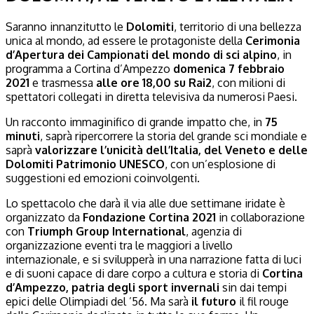
Saranno innanzitutto le
Dolomiti
, territorio di una bellezza
unica al mondo, ad essere le protagoniste della
Cerimonia
d’Apertura dei Campionati del mondo di sci alpino
, in
programma a Cortina d’Ampezzo
domenica 7 febbraio
2021
e trasmessa
alle ore
18,00 su Rai2
, con milioni di
spettatori collegati in diretta televisiva da numerosi Paesi.
Un racconto immaginifico di grande impatto che, in
75
minuti
, saprà ripercorrere la storia del grande sci mondiale e
saprà
valorizzare l’unicità dell’Italia, del Veneto e delle
Dolomiti Patrimonio UNESCO
, con un’esplosione di
suggestioni ed emozioni coinvolgenti.
Lo spettacolo che darà il via alle due settimane iridate è
organizzato da
Fondazione Cortina 2021
in collaborazione
con
Triumph Group International
, agenzia di
organizzazione eventi tra le maggiori a livello
internazionale, e si svilupperà in una narrazione fatta di luci
e di suoni capace di dare corpo a cultura e storia di
Cortina
d’Ampezzo, patria degli sport invernali
sin dai tempi
epici delle Olimpiadi del ’56. Ma sarà
il futuro
il fil rouge