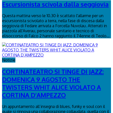
Escursionista scivola dalla seggiovia
Questa mattina verso le 10.30 è scattato l'allarme per un
escursionista scivolato a terra, nella fase di discesa dalla
seggiovia di Fedare arrivata a Forcella Nuvolau. Atterrati in
piazzola all'Averau, personale sanitario e tecnico di
elisoccorso di Falco 2 hanno raggiunto il 74enne di Teolo...
Notizie
CORTINATEATRO SI TINGE DI JAZZ:
DOMENICA 9 AGOSTO THE
TWISTERS WHIT ALICE VIOLATO A
CORTINA D’AMPEZZO
Un appuntamento all’insegna di blues, funky e soul con il
quale si rinnova una collaborazione collaudata, quella con il