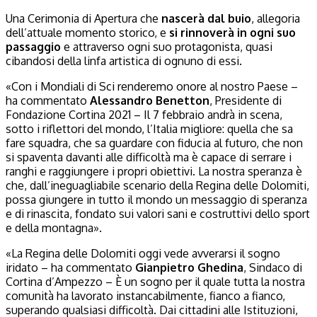
Una Cerimonia di Apertura che
nascerà dal buio
, allegoria
dell’attuale momento storico, e
si rinnoverà in ogni suo
passaggio
e attraverso ogni suo protagonista, quasi
cibandosi della linfa artistica di ognuno di essi.
«Con i Mondiali di Sci renderemo onore al nostro Paese –
ha commentato
Alessandro Benetton
, Presidente di
Fondazione Cortina 2021 – Il 7 febbraio andrà in scena,
sotto i riflettori del mondo, l’Italia migliore: quella che sa
fare squadra, che sa guardare con fiducia al futuro, che non
si spaventa davanti alle difficoltà ma è capace di serrare i
ranghi e raggiungere i propri obiettivi. La nostra speranza è
che, dall’ineguagliabile scenario della Regina delle Dolomiti,
possa giungere in tutto il mondo un messaggio di speranza
e di rinascita, fondato sui valori sani e costruttivi dello sport
e della montagna».
«La Regina delle Dolomiti oggi vede avverarsi il sogno
iridato – ha commentato
Gianpietro Ghedina
, Sindaco di
Cortina d’Ampezzo – È un sogno per il quale tutta la nostra
comunità ha lavorato instancabilmente, fianco a fianco,
superando qualsiasi difficoltà. Dai cittadini alle Istituzioni,