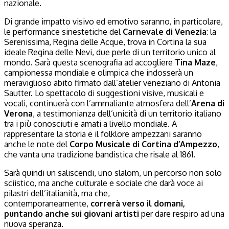
nazionale.
Di grande impatto visivo ed emotivo saranno, in particolare,
le performance sinestetiche del
Carnevale di Venezia
: la
Serenissima, Regina delle Acque, trova in Cortina la sua
ideale Regina delle Nevi, due perle di un territorio unico al
mondo. Sarà questa scenografia ad accogliere
Tina Maze
,
campionessa mondiale e olimpica che indosserà un
meraviglioso abito firmato dall’atelier veneziano di Antonia
Sautter. Lo spettacolo di suggestioni visive, musicali e
vocali, continuerà con l’ammaliante atmosfera dell’
Arena di
Verona
, a testimonianza dell’unicità di un territorio italiano
tra i più conosciuti e amati a livello mondiale. A
rappresentare la storia e il folklore ampezzani saranno
anche le note del
Corpo Musicale di Cortina d’Ampezzo
,
che vanta una tradizione bandistica che risale al 1861.
Sarà quindi un saliscendi, uno slalom, un percorso non solo
sciistico, ma anche culturale e sociale che darà voce ai
pilastri dell’italianità, ma che,
contemporaneamente,
correrà verso il domani,
puntando anche sui giovani artisti
per dare respiro ad una
nuova speranza.