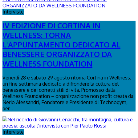
Interviste
IV EDIZIONE DI CORTINA IN
WELLNESS: TORNA
L'APPUNTAMENTO DEDICATO AL
BENESSERE ORGANIZZATO DA
WELLNESS FOUNDATION
Venerdì 28 e sabato 29 agosto ritorna Cortina in Wellness,
un fine settimana dedicato a diffondere la cultura del
benessere e dei corretti stili di vita. Promosso dalla
Wellness Foundation – organizzazione non profit creata da
Nerio Alessandri, Fondatore e Presidente di Technogym,
per...
Interviste