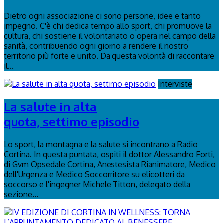
Dietro ogni associazione ci sono persone, idee e tanto
impegno. C'è chi dedica tempo allo sport, chi promuove la
cultura, chi sostiene il volontariato o opera nel campo della
sanità, contribuendo ogni giorno a rendere il nostro
territorio più forte e unito. Da questa volontà di raccontare
il...
Interviste
La salute in alta
quota, settimo episodio
Lo sport, la montagna e la salute si incontrano a Radio
Cortina. In questa puntata, ospiti il dottor Alessandro Forti,
di Gvm Opsedale Cortina, Anestesista Rianimatore, Medico
dell'Urgenza e Medico Soccorritore su elicotteri da
soccorso e l'ingegner Michele Titton, delegato della
sezione...