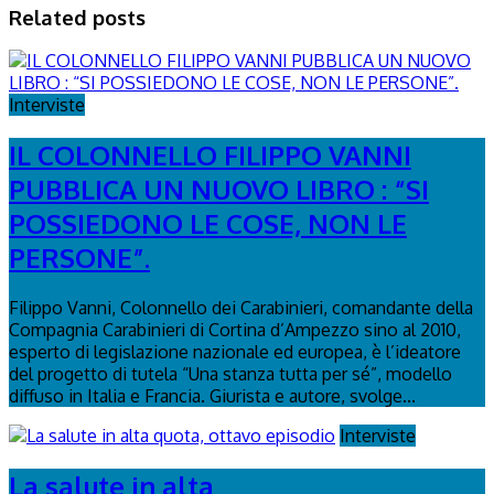
Related posts
Interviste
IL COLONNELLO FILIPPO VANNI
PUBBLICA UN NUOVO LIBRO : “SI
POSSIEDONO LE COSE, NON LE
PERSONE”.
Filippo Vanni, Colonnello dei Carabinieri, comandante della
Compagnia Carabinieri di Cortina d’Ampezzo sino al 2010,
esperto di legislazione nazionale ed europea, è l’ideatore
del progetto di tutela “Una stanza tutta per sé”, modello
diffuso in Italia e Francia. Giurista e autore, svolge...
Interviste
La salute in alta