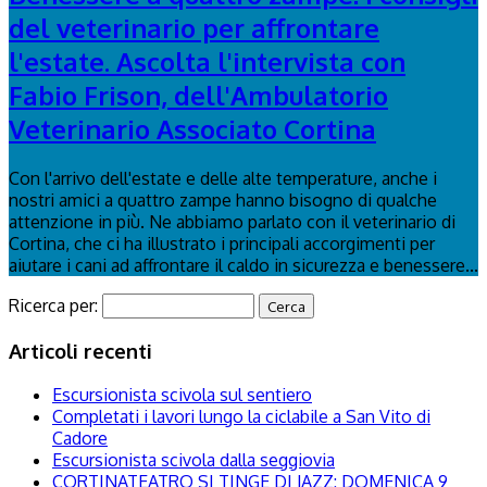
del veterinario per affrontare
l'estate. Ascolta l'intervista con
Fabio Frison, dell'Ambulatorio
Veterinario Associato Cortina
Con l'arrivo dell'estate e delle alte temperature, anche i
nostri amici a quattro zampe hanno bisogno di qualche
attenzione in più. Ne abbiamo parlato con il veterinario di
Cortina, che ci ha illustrato i principali accorgimenti per
aiutare i cani ad affrontare il caldo in sicurezza e benessere...
Ricerca per:
Articoli recenti
Escursionista scivola sul sentiero
Completati i lavori lungo la ciclabile a San Vito di
Cadore
Escursionista scivola dalla seggiovia
CORTINATEATRO SI TINGE DI JAZZ: DOMENICA 9