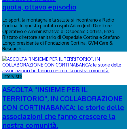
quota, ottavo episodio
Lo sport, la montagna e la salute si incontrano a Radio
Cortina. In questa puntata ospiti Adam Jmili Direttore
Operativo e Amministrativo di Ospedale Cortina, Enzo
Rizzato direttore sanitario di Ospedale Cortina e Stefano
Longo presidente di Fondazione Cortina. GVM Care &
Research –...
Interviste
ASCOLTA "INSIEME PER IL
TERRITORIO", IN COLLABORAZIONE
CON CORTINABANCA: le storie delle
associazioni che fanno crescere la
nostra comunità.