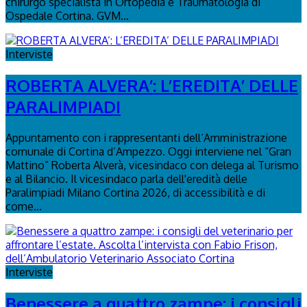
chirurgo specialista in Ortopedia e Traumatologia di
Ospedale Cortina. GVM...
Interviste
ROBERTA ALVERA’: L’EREDITA’ DELLE
PARALIMPIADI
Appuntamento con i rappresentanti dell’Amministrazione
comunale di Cortina d’Ampezzo. Oggi interviene nel “Gran
Mattino” Roberta Alverà, vicesindaco con delega al Turismo
e al Bilancio. Il vicesindaco parla dell'eredità delle
Paralimpiadi Milano Cortina 2026, di accessibilità e di
come...
Interviste
Benessere a quattro zampe: i consigli