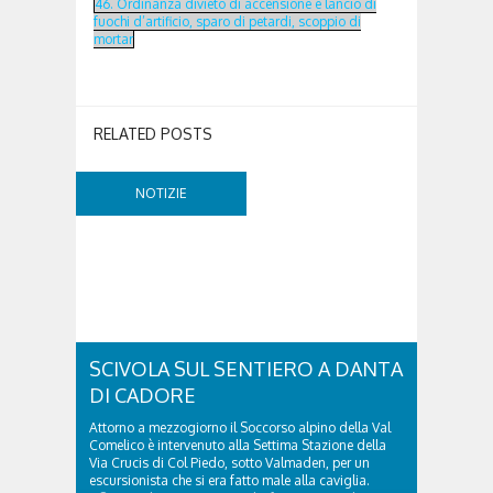
46. Ordinanza divieto di accensione e lancio di
fuochi d’artificio, sparo di petardi, scoppio di
mortar
RELATED POSTS
NOTIZIE
SCIVOLA SUL SENTIERO A DANTA
DI CADORE
Attorno a mezzogiorno il Soccorso alpino della Val
Comelico è intervenuto alla Settima Stazione della
Via Crucis di Col Piedo, sotto Valmaden, per un
escursionista che si era fatto male alla caviglia.