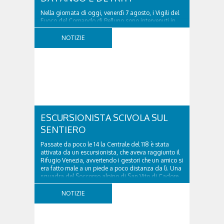
Nella giornata di oggi, venerdì 7 agosto, i Vigili del
Fuoco del Comando di Belluno sono intervenuti in
località Diassa, in Val d’Oten, nel comune di Calalzo
di Cadore, per liberare una strada rimasta bloccata
NOTIZIE
a seguito di una frana verificatasi intorno alle ore
18:00 di ieri. Le ruspe dei GOS...
ESCURSIONISTA SCIVOLA SUL
SENTIERO
Passate da poco le 14 la Centrale del 118 è stata
attivata da un escursionista, che aveva raggiunto il
Rifugio Venezia, avvertendo i gestori che un amico si
era fatto male a un piede a poco distanza da lì. Una
squadra del Soccorso alpino di San Vito di Cadore
ha quindi raggiunto l'infortunato...
NOTIZIE