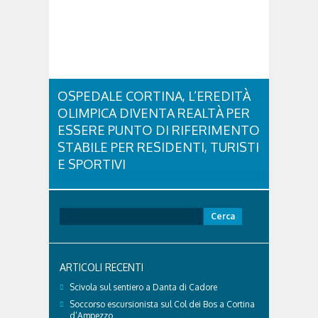
con una collaudatissima sessione ritmica e...
OSPEDALE CORTINA, L’EREDITÀ
OLIMPICA DIVENTA REALTÀ PER
ESSERE PUNTO DI RIFERIMENTO
STABILE PER RESIDENTI, TURISTI
E SPORTIVI
L'eredità delle Olimpiadi e Paralimpiadi di Milano
Cortina continua a produrre effetti concreti sul
territorio dolomitico. Ospedale Cortina -
Ricerca
struttura parte di GVM Care & Research che durante i
per:
Giochi ha prestato assistenza sanitaria ad atleti,
delegazioni e pubblico, sta per entrare in una...
ARTICOLI RECENTI
Scivola sul sentiero a Danta di Cadore
Soccorso escursionista sul Col dei Bos a Cortina
d’Ampezzo