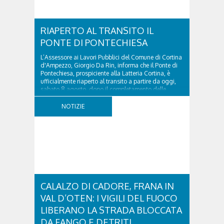
RIAPERTO AL TRANSITO IL
PONTE DI PONTECHIESA
L’Assessore ai Lavori Pubblici del Comune di Cortina
d'Ampezzo, Giorgio Da Rin, informa che il Ponte di
Pontechiesa, prospiciente alla Latteria Cortina, è
ufficialmente riaperto al transito a partire da oggi,
sabato 8 agosto, dopo il completamento delle
verifiche e il positivo collaudo...
NOTIZIE
CALALZO DI CADORE, FRANA IN
VAL D’OTEN: I VIGILI DEL FUOCO
LIBERANO LA STRADA BLOCCATA
DA FANGO E DETRITI