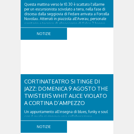
Questa mattina verso le 10.30 è scattato l'allarme
per un escursionista scivolato a terra, nella fase di
discesa dalla seggiovia di Fedare arrivata a Forcella
Nuvolau. Atterrati in piazzola all'Averau, personale
sanitario e tecnico di elisoccorso di Falco 2 hanno
raggiunto il 74enne di Teolo...
NOTIZIE
CORTINATEATRO SI TINGE DI
JAZZ: DOMENICA 9 AGOSTO THE
TWISTERS WHIT ALICE VIOLATO
A CORTINA D’AMPEZZO
Un appuntamento all’insegna di blues, funky e soul
con il quale si rinnova una collaborazione
collaudata, quella con il Dolomiti Blues&Soul
Festival. Domenica 9 agosto alle 18.00 in piazza
NOTIZIE
Dibona andrà in scena uno show carico di groove,