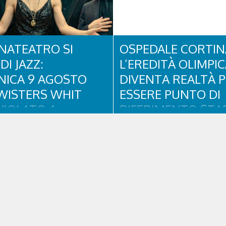
NATEATRO SI
OSPEDALE CORTIN
DI JAZZ:
L’EREDITÀ OLIMPI
ICA 9 AGOSTO
DIVENTA REALTÀ 
WISTERS WHIT
ESSERE PUNTO DI
VIOLATO A
RIFERIMENTO STAB
NA D’AMPEZZO
PER RESIDENTI, TU
E SPORTIVI
ento all’insegna di blues, funky
il quale si rinnova una
L'eredità delle Olimpiadi e Parali
one collaudata, quella con il
Milano Cortina continua a produrr
lues&Soul Festival. Domenica 9
concreti sul territorio dolomitic
 18.00 in piazza Dibona andrà in
Cortina - struttura parte di GVM
show carico di groove, con una
Research che durante i Giochi h
sima sessione ritmica e...
assistenza sanitaria ad atleti, de
pubblico, sta per entrare in una..