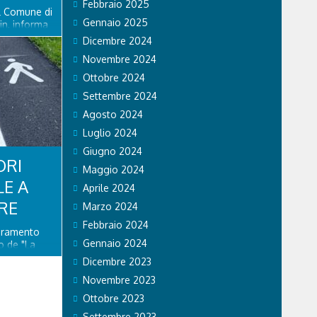
Febbraio 2025
el Comune di
Gennaio 2025
in, informa
piciente
Dicembre 2024
ente riaperto
Novembre 2024
ato 8
delle
Ottobre 2024
Settembre 2024
Agosto 2024
Luglio 2024
Giugno 2024
ORI
Maggio 2024
LE A
Aprile 2024
RE
Marzo 2024
Febbraio 2024
ioramento
Gennaio 2024
o de "La
ito di
Dicembre 2023
 nuova
Novembre 2023
stino della
lazione di
Ottobre 2023
enza...
Settembre 2023