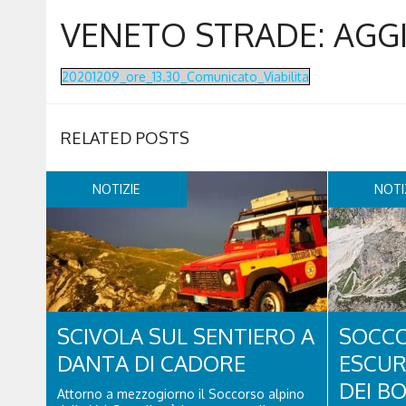
VENETO STRADE: AGG
20201209_ore_13.30_Comunicato_Viabilita
RELATED POSTS
NOTIZIE
NOTI
SCIVOLA SUL SENTIERO A
SOCC
DANTA DI CADORE
ESCUR
DEI B
Attorno a mezzogiorno il Soccorso alpino