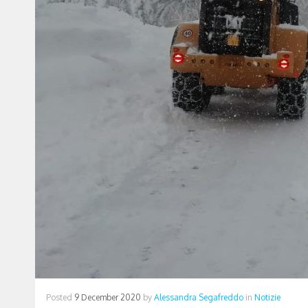
Posted
9 December 2020
by
Alessandra Segafreddo
in
Notizie