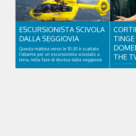
sono intervenuti in località Diassa, in Val
d’Oten, nel comune di Calalzo di Cadore,
per liberare una strada rimasta bloccata a
seguito di una frana verificatasi intorno alle
ore 18:00 di ieri. Le ruspe dei GOS...
ESCURSIONISTA SCIVOLA
CORTI
DALLA SEGGIOVIA
TINGE 
DOMEN
Questa mattina verso le 10.30 è scattato
l'allarme per un escursionista scivolato a
THE T
terra, nella fase di discesa dalla seggiovia
ALICE 
di Fedare arrivata a Forcella Nuvolau.
Atterrati in piazzola all'Averau, personale
CORTI
sanitario e tecnico di elisoccorso di Falco 2
hanno raggiunto il 74enne di Teolo...
Un appuntam
e soul con 
collaborazi
Dolomiti B
agosto alle
scena uno 
collaudatis