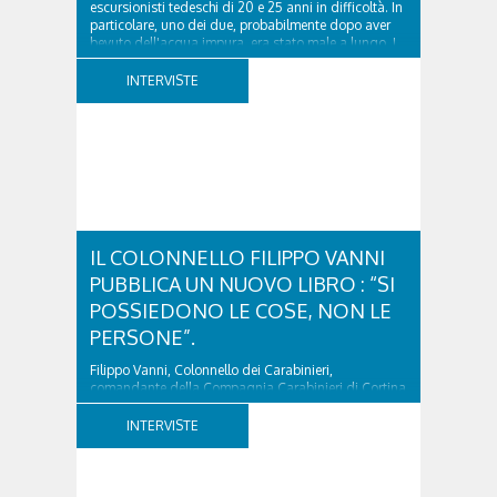
escursionisti tedeschi di 20 e 25 anni in difficoltà. In
particolare, uno dei due, probabilmente dopo aver
bevuto dell'acqua impura, era stato male a lungo. I
due ragazzi, che avevano passato...
INTERVISTE
IL COLONNELLO FILIPPO VANNI
PUBBLICA UN NUOVO LIBRO : “SI
POSSIEDONO LE COSE, NON LE
PERSONE”.
Filippo Vanni, Colonnello dei Carabinieri,
comandante della Compagnia Carabinieri di Cortina
d’Ampezzo sino al 2010, esperto di legislazione
nazionale ed europea, è l’ideatore del progetto di
INTERVISTE
tutela “Una stanza tutta per sé”, modello diffuso in
Italia e Francia. Giurista e autore, svolge...