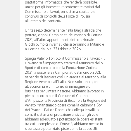
piattaforma informatica che renderà possibile,
anche per gli interventi recentemente avviati dal
Commissario ai lavori, un sistema capillare e
continuo di controlli delle Forze di Polizia
all’interno dei cantieri».
Un tassello determinante nella lunga strada che
porterà, dopo i Campionati del mondo di Cortina
2021, all’altro appuntamento internazionale: i
Giochi olimpici invernali che si terranno a Milano e
a Cortina dal 6 al 22 febbraio 2026.
Spiega Valerio Toniolo, il Commissario ai lavori: «Il
Governo si è impegnato, tramite il Ministero dello
Sport e di concerto con la Fondazione Cortina
2021, a sostenere i Campionati del mondo 2021,
sapendo di lasciare così un’eredità al territorio, alla
Regione Veneto e all’Italia. Non solo: una spinta
all’economia e un ritorno di immagine e di
business per l’intera nazione. Abbiamo lavorato in
pieno accordo con il Comune di Cortina
d’Ampezzo, la Provincia di Belluno e la Regione del
Veneto, finanziando opere come la cabinovia Son
dei Prade – Bai de Dones che collega le valli, o
come il sistema di protezione antivalanghivo e
abbiamo adeguato e potenziato le opere esistenti
tra cui il complesso di Drusciè; abbiamo messo in
sicurezza e potenziato piste come la Lacedelli;