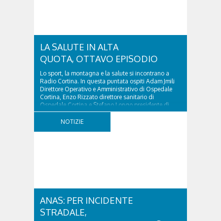
LA SALUTE IN ALTA
QUOTA, OTTAVO EPISODIO
Lo sport, la montagna e la salute si incontrano a
Radio Cortina. In questa puntata ospiti Adam Jmili
Direttore Operativo e Amministrativo di Ospedale
Cortina, Enzo Rizzato direttore sanitario di
Ospedale Cortina e Stefano Longo presidente di
Fondazione Cortina. GVM Care & Research –...
NOTIZIE
ANAS: PER INCIDENTE
STRADALE,