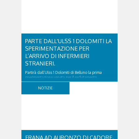
PARTE DALL'ULSS 1 DOLOMITI LA
SPERIMENTAZIONE PER
L’ARRIVO DI INFERMIERI
STRANIERI.
Partirà dall’Ulss 1 Dolomiti di Belluno la prima
sperimentazione veneta per il reclutamento,
inserimento e formazione di infermieri provenienti
dall’estero. L’iniziativa è stata presentata oggi a
NOTIZIE
Belluno, alla presenza dell’Assessore regionale alla
Sanità Gino Gerosa. Oltre alla Regione del...
FRANA AD AURONZO DI CADORE,