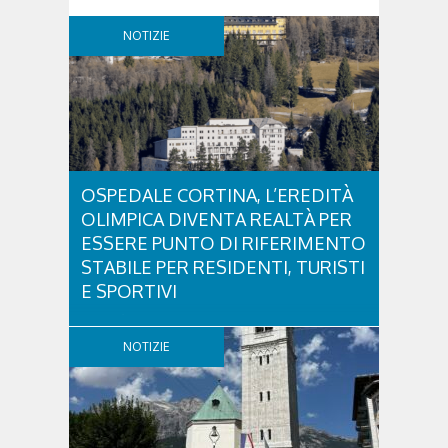
NOTIZIE
OSPEDALE CORTINA, L’EREDITÀ
OLIMPICA DIVENTA REALTÀ PER
ESSERE PUNTO DI RIFERIMENTO
STABILE PER RESIDENTI, TURISTI
E SPORTIVI
L'eredità delle Olimpiadi e Paralimpiadi di Milano
Cortina continua a produrre effetti concreti sul
NOTIZIE
territorio dolomitico. Ospedale Cortina -
struttura parte di GVM Care & Research che durante i
Giochi ha prestato assistenza sanitaria ad atleti,
delegazioni e pubblico, sta per entrare in una...