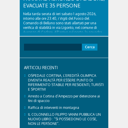
EVACUATE 35 PERSONE
Nella tarda serata di ieri sabato 1 agosto 2026,
intorno alle ore 23:40, i Vigili del Fuoco del
Comando di Belluno sono stati allertati per una
verifica di stabilità in via Ligonto, nel comune di
Auronzo di Cadore. All'arrivo sul posto, la squadra
del distaccamento di Santo Stefano di Cadore ha...
Ricerca
per:
ARTICOLI RECENTI
OSPEDALE CORTINA, L’EREDITÀ OLIMPICA
DIVENTA REALTÀ PER ESSERE PUNTO DI
RIFERIMENTO STABILE PER RESIDENTI, TURISTI
E SPORTIVI
Arresto a Cortina d’Ampezzo per detenzione ai
fini di spaccio
Raffica di interventi in montagna
IL COLONNELLO FILIPPO VANNI PUBBLICA UN
NUOVO LIBRO : “SI POSSIEDONO LE COSE,
NON LE PERSONE”.