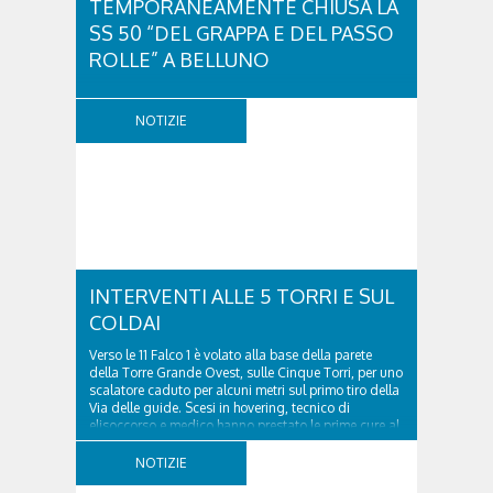
TEMPORANEAMENTE CHIUSA LA
SS 50 “DEL GRAPPA E DEL PASSO
ROLLE” A BELLUNO
A causa di un incidente stradale, temporaneamente
chiusa la strada statale 50 “del Grappa e del Passo
NOTIZIE
Rolle”, al km 14,000 a Belluno. Nel sinistro, che ha
coinvolto una moto e un'autovettura, si registra una
persona deceduta. Istituite deviazioni in loco. Sul
posto sono presenti le...
INTERVENTI ALLE 5 TORRI E SUL
COLDAI
Verso le 11 Falco 1 è volato alla base della parete
della Torre Grande Ovest, sulle Cinque Torri, per uno
scalatore caduto per alcuni metri sul primo tiro della
Via delle guide. Scesi in hovering, tecnico di
elisoccorso e medico hanno prestato le prime cure al
43enne ungherese, che si era fatto...
NOTIZIE