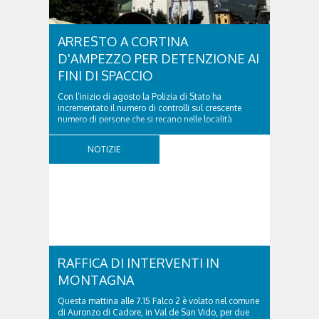
ARRESTO A CORTINA
D'AMPEZZO PER DETENZIONE AI
FINI DI SPACCIO
Con l’inizio di agosto la Polizia di Stato ha
incrementato il numero di controlli sul crescente
numero di persone che si recano nelle località
turistiche della provincia. Nel pomeriggio del 2
agosto 2026 la volante del Commissariato di
NOTIZIE
Cortina ha tratto in arresto un cittadino sloveno,
classe...
RAFFICA DI INTERVENTI IN
MONTAGNA
Questa mattina alle 7.15 Falco 2 è volato nel comune
di Auronzo di Cadore, in Val de San Vido, per due