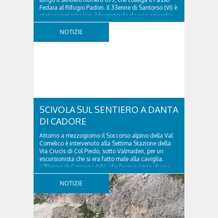
Fedaia al Rifugio Padon. Il 33enne di Santorso (VI) è
stato raggiunto con il fuoristrada da una squadra
del Soccorso alpino della Val Pettorina...
NOTIZIE
SCIVOLA SUL SENTIERO A DANTA
DI CADORE
Attorno a mezzogiorno il Soccorso alpino della Val
Comelico è intervenuto alla Settima Stazione della
Via Crucis di Col Piedo, sotto Valmaden, per un
escursionista che si era fatto male alla caviglia.
L'81enne di Carnago (VA), che faceva parte di una
comitiva e aveva riportato un trauma...
NOTIZIE