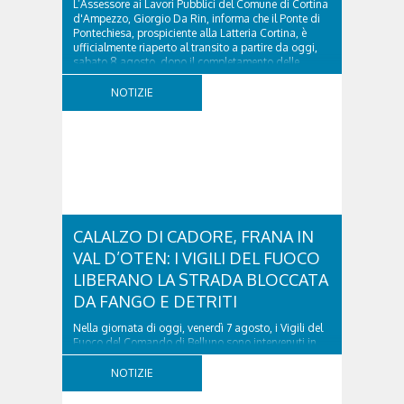
L’Assessore ai Lavori Pubblici del Comune di Cortina
d'Ampezzo, Giorgio Da Rin, informa che il Ponte di
Pontechiesa, prospiciente alla Latteria Cortina, è
ufficialmente riaperto al transito a partire da oggi,
sabato 8 agosto, dopo il completamento delle
verifiche e il positivo collaudo...
NOTIZIE
CALALZO DI CADORE, FRANA IN
VAL D’OTEN: I VIGILI DEL FUOCO
LIBERANO LA STRADA BLOCCATA
DA FANGO E DETRITI
Nella giornata di oggi, venerdì 7 agosto, i Vigili del
Fuoco del Comando di Belluno sono intervenuti in
località Diassa, in Val d’Oten, nel comune di Calalzo
di Cadore, per liberare una strada rimasta bloccata
NOTIZIE
a seguito di una frana verificatasi intorno alle ore
18:00 di ieri. Le ruspe dei GOS...