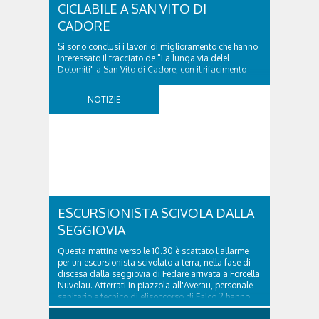
CICLABILE A SAN VITO DI
CADORE
Si sono conclusi i lavori di miglioramento che hanno
interessato il tracciato de "La lunga via delel
Dolomiti" a San Vito di Cadore, con il rifacimento
della nuova pavimentazione in asfalto, il ripristino
della segnaletica orizzontale e l'installazione di
NOTIZIE
appositi dissuasori in corrispondenza...
ESCURSIONISTA SCIVOLA DALLA
SEGGIOVIA
Questa mattina verso le 10.30 è scattato l'allarme
per un escursionista scivolato a terra, nella fase di
discesa dalla seggiovia di Fedare arrivata a Forcella
Nuvolau. Atterrati in piazzola all'Averau, personale
sanitario e tecnico di elisoccorso di Falco 2 hanno
raggiunto il 74enne di Teolo...