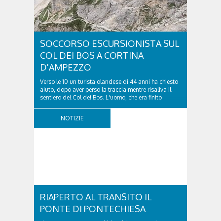
SOCCORSO ESCURSIONISTA SUL
COL DEI BOS A CORTINA
D'AMPEZZO
Verso le 10 un turista olandese di 44 anni ha chiesto
aiuto, dopo aver perso la traccia mentre risaliva il
sentiero del Col dei Bos. L'uomo, che era finito
incrodato sulla parete, sotto la verticale allo storico
ospedale militare, tra la Ferrata truppe alpine e le
NOTIZIE
Torri del Falzarego, era...
RIAPERTO AL TRANSITO IL
PONTE DI PONTECHIESA