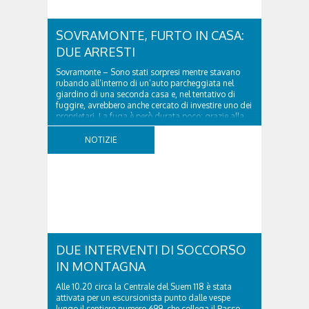
SOVRAMONTE, FURTO IN CASA:
DUE ARRESTI
Sovramonte – Sono stati sorpresi mentre stavano
rubando all’interno di un’auto parcheggiata nel
giardino di una seconda casa e, nel tentativo di
fuggire, avrebbero anche cercato di investire uno dei
proprietari. La fuga è però durata poco: grazie alla
tempestiva chiamata al 112 e all’intervento...
NOTIZIE
DUE INTERVENTI DI SOCCORSO
IN MONTAGNA
Alle 10.20 circa la Centrale del Suem 118 è stata
attivata per un escursionista punto dalle vespe
lungo il sentiero numero 699, che collega il Passo