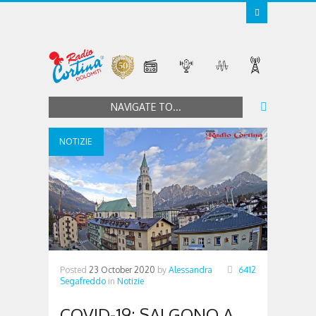
NAVIGATE TO...
NOTIZIE
Posted
23 October 2020
by
Alessandra
6412
Segafreddo
in
Notizie
COVID-19: SALGONO A