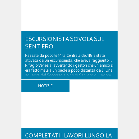
ESCURSIONISTA SCIVOLA SUL
SENTIERO
Passate da poco le 14 la Centrale del 118 è stata
attivata da un escursionista, che aveva raggiunto il
Rifugio Venezia, avvertendo i gestori che un amico si
era fatto male a un piede a poco distanza da lì. Una
squadra del Soccorso alpino di San Vito di Cadore
ha quindi raggiunto l'infortunato...
NOTIZIE
COMPLETATI I LAVORI LUNGO LA