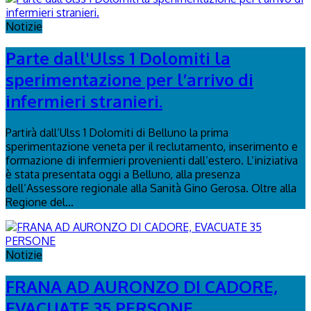
Notizie
Parte dall'Ulss 1 Dolomiti la
sperimentazione per l’arrivo di
infermieri stranieri.
Partirà dall’Ulss 1 Dolomiti di Belluno la prima
sperimentazione veneta per il reclutamento, inserimento e
formazione di infermieri provenienti dall’estero. L’iniziativa
è stata presentata oggi a Belluno, alla presenza
dell’Assessore regionale alla Sanità Gino Gerosa. Oltre alla
Regione del...
Notizie
FRANA AD AURONZO DI CADORE,
EVACUATE 35 PERSONE