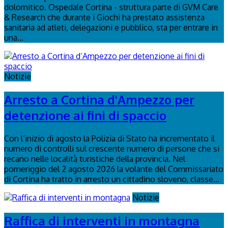
dolomitico. Ospedale Cortina - struttura parte di GVM Care
& Research che durante i Giochi ha prestato assistenza
sanitaria ad atleti, delegazioni e pubblico, sta per entrare in
una...
Notizie
Arresto a Cortina d'Ampezzo per
detenzione ai fini di spaccio
Con l’inizio di agosto la Polizia di Stato ha incrementato il
numero di controlli sul crescente numero di persone che si
recano nelle località turistiche della provincia. Nel
pomeriggio del 2 agosto 2026 la volante del Commissariato
di Cortina ha tratto in arresto un cittadino sloveno, classe...
Notizie
Raffica di interventi in montagna