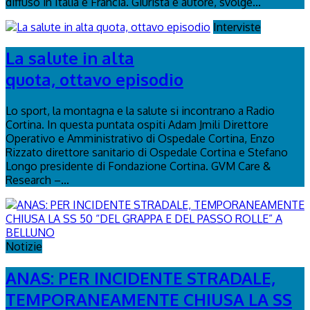
diffuso in Italia e Francia. Giurista e autore, svolge...
Interviste
La salute in alta
quota, ottavo episodio
Lo sport, la montagna e la salute si incontrano a Radio
Cortina. In questa puntata ospiti Adam Jmili Direttore
Operativo e Amministrativo di Ospedale Cortina, Enzo
Rizzato direttore sanitario di Ospedale Cortina e Stefano
Longo presidente di Fondazione Cortina. GVM Care &
Research –...
Notizie
ANAS: PER INCIDENTE STRADALE,
TEMPORANEAMENTE CHIUSA LA SS