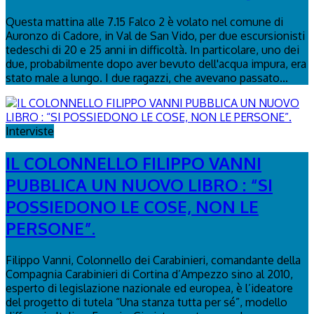
Questa mattina alle 7.15 Falco 2 è volato nel comune di
Auronzo di Cadore, in Val de San Vido, per due escursionisti
tedeschi di 20 e 25 anni in difficoltà. In particolare, uno dei
due, probabilmente dopo aver bevuto dell'acqua impura, era
stato male a lungo. I due ragazzi, che avevano passato...
Interviste
IL COLONNELLO FILIPPO VANNI
PUBBLICA UN NUOVO LIBRO : “SI
POSSIEDONO LE COSE, NON LE
PERSONE”.
Filippo Vanni, Colonnello dei Carabinieri, comandante della
Compagnia Carabinieri di Cortina d’Ampezzo sino al 2010,
esperto di legislazione nazionale ed europea, è l’ideatore
del progetto di tutela “Una stanza tutta per sé”, modello