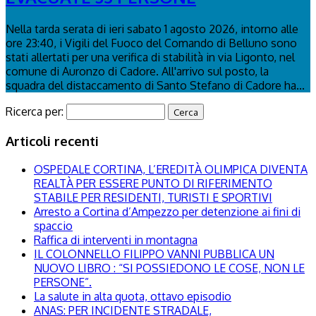
Nella tarda serata di ieri sabato 1 agosto 2026, intorno alle
ore 23:40, i Vigili del Fuoco del Comando di Belluno sono
stati allertati per una verifica di stabilità in via Ligonto, nel
comune di Auronzo di Cadore. All'arrivo sul posto, la
squadra del distaccamento di Santo Stefano di Cadore ha...
Ricerca per:
Articoli recenti
OSPEDALE CORTINA, L’EREDITÀ OLIMPICA DIVENTA
REALTÀ PER ESSERE PUNTO DI RIFERIMENTO
STABILE PER RESIDENTI, TURISTI E SPORTIVI
Arresto a Cortina d’Ampezzo per detenzione ai fini di
spaccio
Raffica di interventi in montagna
IL COLONNELLO FILIPPO VANNI PUBBLICA UN
NUOVO LIBRO : “SI POSSIEDONO LE COSE, NON LE
PERSONE”.
La salute in alta quota, ottavo episodio
ANAS: PER INCIDENTE STRADALE,