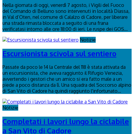
Nella giornata di oggi, venerdì 7 agosto, i Vigili del Fuoco
del Comando di Belluno sono intervenuti in località Diassa,
in Val d’Oten, nel comune di Calalzo di Cadore, per liberare
una strada rimasta bloccata a seguito di una frana
verificatasi intorno alle ore 18:00 di ieri. Le ruspe dei GOS...
Notizie
Escursionista scivola sul sentiero
Passate da poco le 14 la Centrale del 118 è stata attivata da
un escursionista, che aveva raggiunto il Rifugio Venezia,
avvertendo i gestori che un amico si era fatto male a un
piede a poco distanza da lì. Una squadra del Soccorso alpino
di San Vito di Cadore ha quindi raggiunto l'infortunato...
Notizie
Completati i lavori lungo la ciclabile
a San Vito di Cadore