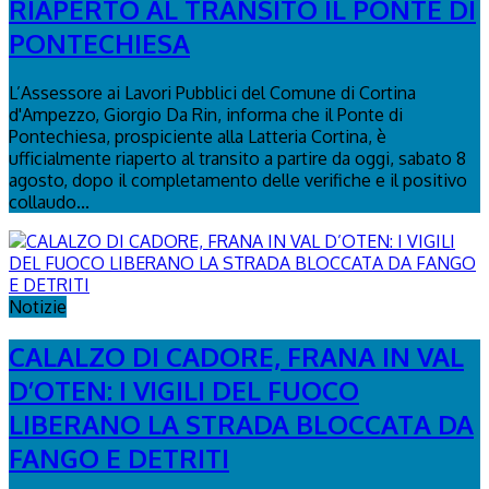
RIAPERTO AL TRANSITO IL PONTE DI
PONTECHIESA
L’Assessore ai Lavori Pubblici del Comune di Cortina
d'Ampezzo, Giorgio Da Rin, informa che il Ponte di
Pontechiesa, prospiciente alla Latteria Cortina, è
ufficialmente riaperto al transito a partire da oggi, sabato 8
agosto, dopo il completamento delle verifiche e il positivo
collaudo...
Notizie
CALALZO DI CADORE, FRANA IN VAL
D’OTEN: I VIGILI DEL FUOCO
LIBERANO LA STRADA BLOCCATA DA
FANGO E DETRITI