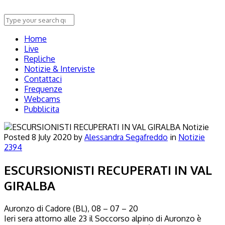
Home
Live
Repliche
Notizie & Interviste
Contattaci
Frequenze
Webcams
Pubblicita
Notizie
Posted
8 July 2020
by
Alessandra Segafreddo
in
Notizie
2394
ESCURSIONISTI RECUPERATI IN VAL
GIRALBA
Auronzo di Cadore (BL), 08 – 07 – 20
Ieri sera attorno alle 23 il Soccorso alpino di Auronzo è