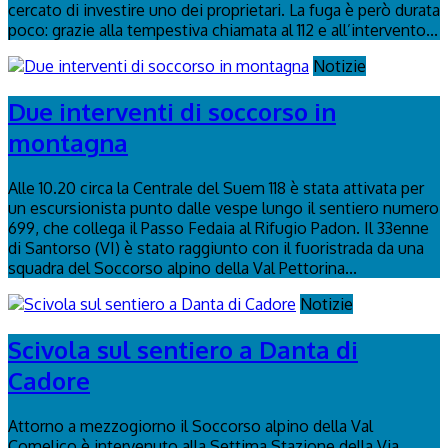
cercato di investire uno dei proprietari. La fuga è però durata
poco: grazie alla tempestiva chiamata al 112 e all’intervento...
Notizie
Due interventi di soccorso in
montagna
Alle 10.20 circa la Centrale del Suem 118 è stata attivata per
un escursionista punto dalle vespe lungo il sentiero numero
699, che collega il Passo Fedaia al Rifugio Padon. Il 33enne
di Santorso (VI) è stato raggiunto con il fuoristrada da una
squadra del Soccorso alpino della Val Pettorina...
Notizie
Scivola sul sentiero a Danta di
Cadore
Attorno a mezzogiorno il Soccorso alpino della Val
Comelico è intervenuto alla Settima Stazione della Via