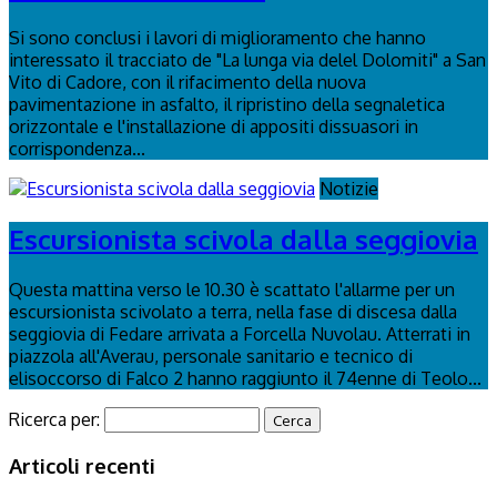
Si sono conclusi i lavori di miglioramento che hanno
interessato il tracciato de "La lunga via delel Dolomiti" a San
Vito di Cadore, con il rifacimento della nuova
pavimentazione in asfalto, il ripristino della segnaletica
orizzontale e l'installazione di appositi dissuasori in
corrispondenza...
Notizie
Escursionista scivola dalla seggiovia
Questa mattina verso le 10.30 è scattato l'allarme per un
escursionista scivolato a terra, nella fase di discesa dalla
seggiovia di Fedare arrivata a Forcella Nuvolau. Atterrati in
piazzola all'Averau, personale sanitario e tecnico di
elisoccorso di Falco 2 hanno raggiunto il 74enne di Teolo...
Ricerca per:
Articoli recenti