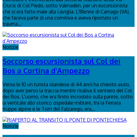
Crucis di Col Piedo, sotto Valmaden, per un escursionista
che si era fatto male alla caviglia. L'81enne di Carnago (VA),
che faceva parte di una comitiva e aveva riportato un
trauma...
Notizie
Soccorso escursionista sul Col dei
Bos a Cortina d'Ampezzo
Verso le 10 un turista olandese di 44 anni ha chiesto aiuto,
dopo aver perso la traccia mentre risaliva il sentiero del Col
dei Bos. L'uomo, che era finito incrodato sulla parete, sotto
la verticale allo storico ospedale militare, tra la Ferrata
truppe alpine e le Torri del Falzarego, era...
Notizie