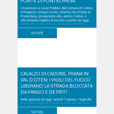
PONTE DI PONTECHIESA
L’Assessore ai Lavori Pubblici del Comune di Cortina
d'Ampezzo, Giorgio Da Rin, informa che il Ponte di
Pontechiesa, prospiciente alla Latteria Cortina, è
ufficialmente riaperto al transito a partire da oggi,
sabato 8 agosto, dopo il completamento delle
verifiche e il positivo collaudo...
NOTIZIE
CALALZO DI CADORE, FRANA IN
VAL D’OTEN: I VIGILI DEL FUOCO
LIBERANO LA STRADA BLOCCATA
DA FANGO E DETRITI
Nella giornata di oggi, venerdì 7 agosto, i Vigili del
Fuoco del Comando di Belluno sono intervenuti in
località Diassa, in Val d’Oten, nel comune di Calalzo
di Cadore, per liberare una strada rimasta bloccata
NOTIZIE