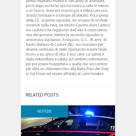
aveva chiamato invano e, cercando di avanzare,
poco dopo anche lui era ruzzolato a valle in mezzo
a un bosco, dove era riuscito poi a imboccare una
strada forestale e a tornare all’abitato. Poco prima
delle 22, la prima squadra, da un paio di occhiali
rinvenuti sulla neve, ha intuito il punto dove l’amico
era caduto e ha raggiunto dall’alto il corpo senza
vita del giovane, mentre la seconda squadra si
avvicinava dal basso. Il ragazzo, G.C., 18 anni, di
Santo Stefano di Cadore (BL), era ruzzolato per
diverse centinaia di metri riportando traumi fatali.
Vicino a lui, privo di vita, il suo cane. La salma è
stata imbarellata e calata sul sentiero sottostante,
per poi essere trasportata a spalla dai soccorritori
per oltre un chilometro fino alla Baita Pian dei Osei,
in Val Frison ed essere affidata al carro funebre.
RELATED POSTS
NOTIZIE