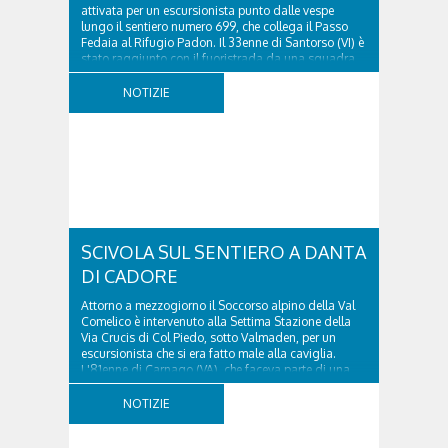
attivata per un escursionista punto dalle vespe
lungo il sentiero numero 699, che collega il Passo
Fedaia al Rifugio Padon. Il 33enne di Santorso (VI) è
stato raggiunto con il fuoristrada da una squadra
del Soccorso alpino della Val Pettorina...
NOTIZIE
SCIVOLA SUL SENTIERO A DANTA
DI CADORE
Attorno a mezzogiorno il Soccorso alpino della Val
Comelico è intervenuto alla Settima Stazione della
Via Crucis di Col Piedo, sotto Valmaden, per un
escursionista che si era fatto male alla caviglia.
L'81enne di Carnago (VA), che faceva parte di una
comitiva e aveva riportato un trauma...
NOTIZIE