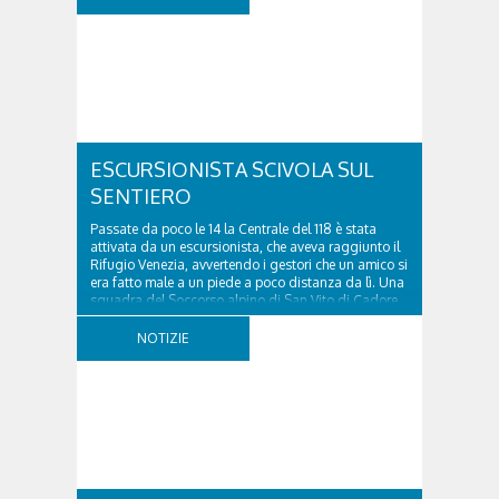
a seguito di una frana verificatasi intorno alle ore
18:00 di ieri. Le ruspe dei GOS...
ESCURSIONISTA SCIVOLA SUL
SENTIERO
Passate da poco le 14 la Centrale del 118 è stata
attivata da un escursionista, che aveva raggiunto il
Rifugio Venezia, avvertendo i gestori che un amico si
era fatto male a un piede a poco distanza da lì. Una
squadra del Soccorso alpino di San Vito di Cadore
ha quindi raggiunto l'infortunato...
NOTIZIE