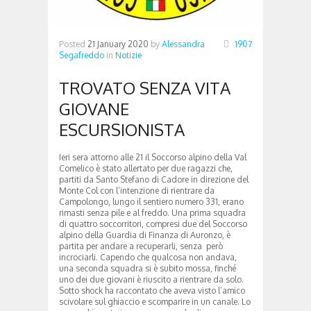
Posted
21 January 2020
by
Alessandra
1907
Segafreddo
in
Notizie
TROVATO SENZA VITA
GIOVANE
ESCURSIONISTA
Ieri sera attorno alle 21 il Soccorso alpino della Val
Comelico è stato allertato per due ragazzi che,
partiti da Santo Stefano di Cadore in direzione del
Monte Col con l’intenzione di rientrare da
Campolongo, lungo il sentiero numero 331, erano
rimasti senza pile e al freddo. Una prima squadra
di quattro soccorritori, compresi due del Soccorso
alpino della Guardia di Finanza di Auronzo, è
partita per andare a recuperarli, senza però
incrociarli. Capendo che qualcosa non andava,
una seconda squadra si è subito mossa, finché
uno dei due giovani è riuscito a rientrare da solo.
Sotto shock ha raccontato che aveva visto l’amico
scivolare sul ghiaccio e scomparire in un canale. Lo