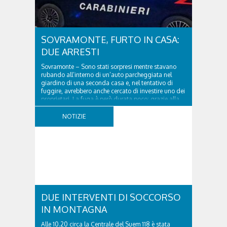
SOVRAMONTE, FURTO IN CASA:
DUE ARRESTI
Sovramonte – Sono stati sorpresi mentre stavano
rubando all’interno di un’auto parcheggiata nel
giardino di una seconda casa e, nel tentativo di
fuggire, avrebbero anche cercato di investire uno dei
proprietari. La fuga è però durata poco: grazie alla
tempestiva chiamata al 112 e all’intervento...
NOTIZIE
DUE INTERVENTI DI SOCCORSO
IN MONTAGNA
Alle 10.20 circa la Centrale del Suem 118 è stata