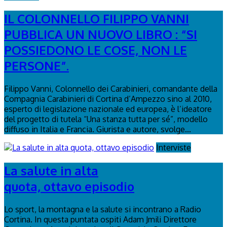
IL COLONNELLO FILIPPO VANNI
PUBBLICA UN NUOVO LIBRO : “SI
POSSIEDONO LE COSE, NON LE
PERSONE”.
Filippo Vanni, Colonnello dei Carabinieri, comandante della
Compagnia Carabinieri di Cortina d’Ampezzo sino al 2010,
esperto di legislazione nazionale ed europea, è l’ideatore
del progetto di tutela “Una stanza tutta per sé”, modello
diffuso in Italia e Francia. Giurista e autore, svolge...
Interviste
La salute in alta
quota, ottavo episodio
Lo sport, la montagna e la salute si incontrano a Radio
Cortina. In questa puntata ospiti Adam Jmili Direttore