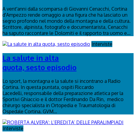
A vent'anni dalla scomparsa di Giovanni Cenacchi, Cortina
d'Ampezzo rende omaggio a una figura che ha lasciato un
segno profondo nel mondo della montagna e della cultura.
Scrittore, alpinista, fotografo e documentarista, Cenacchi
ha saputo raccontare le Dolomiti e il rapporto tra uomo e...
Interviste
La salute in alta
quota, sesto episodio
Lo sport, la montagna e la salute si incontrano a Radio
Cortina. In questa puntata, ospiti Riccardo
Lacedelli, responsabile della preparazione atletica per la
Sportivi Ghiaccio e il dottor Ferdinando Da Rin, medico
chirurgo specialista in Ortopedia e Traumatologia di
Ospedale Cortina. GVM...
Interviste