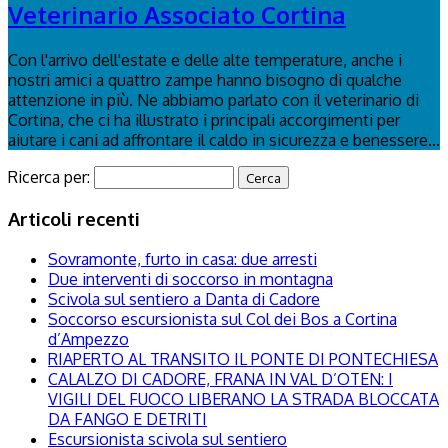
Veterinario Associato Cortina
Con l'arrivo dell'estate e delle alte temperature, anche i
nostri amici a quattro zampe hanno bisogno di qualche
attenzione in più. Ne abbiamo parlato con il veterinario di
Cortina, che ci ha illustrato i principali accorgimenti per
aiutare i cani ad affrontare il caldo in sicurezza e benessere...
Ricerca per:
Articoli recenti
Sovramonte, furto in casa: due arresti
Due interventi di soccorso in montagna
Scivola sul sentiero a Danta di Cadore
Soccorso escursionista sul Col dei Bos a Cortina
d’Ampezzo
RIAPERTO AL TRANSITO IL PONTE DI PONTECHIESA
CALALZO DI CADORE, FRANA IN VAL D’OTEN: I
VIGILI DEL FUOCO LIBERANO LA STRADA BLOCCATA
DA FANGO E DETRITI
Escursionista scivola sul sentiero