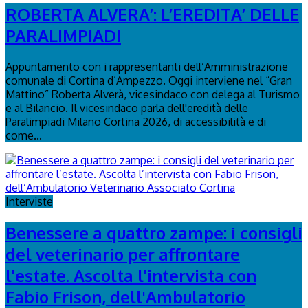
ROBERTA ALVERA’: L’EREDITA’ DELLE
PARALIMPIADI
Appuntamento con i rappresentanti dell’Amministrazione
comunale di Cortina d’Ampezzo. Oggi interviene nel “Gran
Mattino” Roberta Alverà, vicesindaco con delega al Turismo
e al Bilancio. Il vicesindaco parla dell'eredità delle
Paralimpiadi Milano Cortina 2026, di accessibilità e di
come...
Interviste
Benessere a quattro zampe: i consigli
del veterinario per affrontare
l'estate. Ascolta l'intervista con
Fabio Frison, dell'Ambulatorio