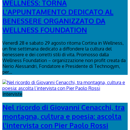
WELLNESS: TORNA
L'APPUNTAMENTO DEDICATO AL
BENESSERE ORGANIZZATO DA
WELLNESS FOUNDATION
Venerdì 28 e sabato 29 agosto ritorna Cortina in Wellness,
un fine settimana dedicato a diffondere la cultura del
benessere e dei corretti stili di vita. Promosso dalla
Wellness Foundation – organizzazione non profit creata da
Nerio Alessandri, Fondatore e Presidente di Technogym,
per...
Interviste
Nel ricordo di Giovanni Cenacchi, tra
montagna, cultura e poesia: ascolta
l'intervista con Pier Paolo Rossi