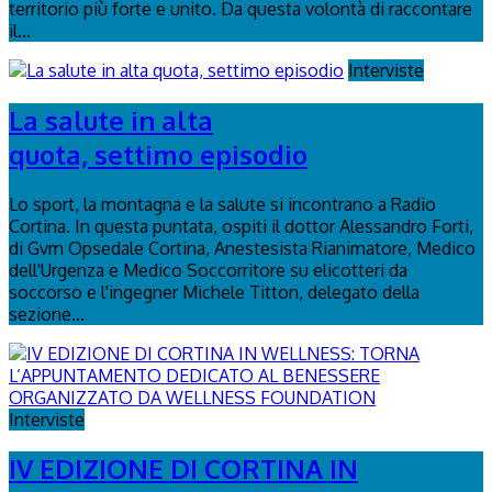
territorio più forte e unito. Da questa volontà di raccontare
il...
Interviste
La salute in alta
quota, settimo episodio
Lo sport, la montagna e la salute si incontrano a Radio
Cortina. In questa puntata, ospiti il dottor Alessandro Forti,
di Gvm Opsedale Cortina, Anestesista Rianimatore, Medico
dell'Urgenza e Medico Soccorritore su elicotteri da
soccorso e l'ingegner Michele Titton, delegato della
sezione...
Interviste
IV EDIZIONE DI CORTINA IN