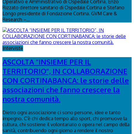
Operativo e Amministrativo di Ospedale Cortina, Enzo
Rizzato direttore sanitario di Ospedale Cortina e Stefano
Longo presidente di Fondazione Cortina. GVM Care &
Research –...
Interviste
ASCOLTA "INSIEME PER IL
TERRITORIO", IN COLLABORAZIONE
CON CORTINABANCA: le storie delle
associazioni che fanno crescere la
nostra comunità.
Dietro ogni associazione ci sono persone, idee e tanto
impegno. C'è chi dedica tempo allo sport, chi promuove la
cultura, chi sostiene il volontariato o opera nel campo della
sanità, contribuendo ogni giorno a rendere il nostro