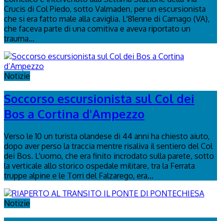
Crucis di Col Piedo, sotto Valmaden, per un escursionista
che si era fatto male alla caviglia. L'81enne di Carnago (VA),
che faceva parte di una comitiva e aveva riportato un
trauma...
Notizie
Soccorso escursionista sul Col dei
Bos a Cortina d'Ampezzo
Verso le 10 un turista olandese di 44 anni ha chiesto aiuto,
dopo aver perso la traccia mentre risaliva il sentiero del Col
dei Bos. L'uomo, che era finito incrodato sulla parete, sotto
la verticale allo storico ospedale militare, tra la Ferrata
truppe alpine e le Torri del Falzarego, era...
Notizie