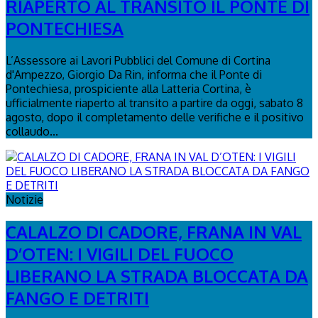
RIAPERTO AL TRANSITO IL PONTE DI
PONTECHIESA
L’Assessore ai Lavori Pubblici del Comune di Cortina
d'Ampezzo, Giorgio Da Rin, informa che il Ponte di
Pontechiesa, prospiciente alla Latteria Cortina, è
ufficialmente riaperto al transito a partire da oggi, sabato 8
agosto, dopo il completamento delle verifiche e il positivo
collaudo...
Notizie
CALALZO DI CADORE, FRANA IN VAL
D’OTEN: I VIGILI DEL FUOCO
LIBERANO LA STRADA BLOCCATA DA
FANGO E DETRITI