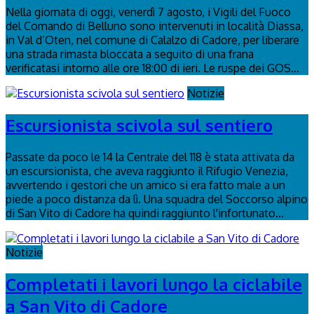
Nella giornata di oggi, venerdì 7 agosto, i Vigili del Fuoco
del Comando di Belluno sono intervenuti in località Diassa,
in Val d’Oten, nel comune di Calalzo di Cadore, per liberare
una strada rimasta bloccata a seguito di una frana
verificatasi intorno alle ore 18:00 di ieri. Le ruspe dei GOS...
Notizie
Escursionista scivola sul sentiero
Passate da poco le 14 la Centrale del 118 è stata attivata da
un escursionista, che aveva raggiunto il Rifugio Venezia,
avvertendo i gestori che un amico si era fatto male a un
piede a poco distanza da lì. Una squadra del Soccorso alpino
di San Vito di Cadore ha quindi raggiunto l'infortunato...
Notizie
Completati i lavori lungo la ciclabile
a San Vito di Cadore