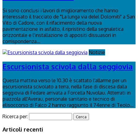
Si sono conclusi i lavori di miglioramento che hanno
interessato il tracciato de "La lunga via delel Dolomiti" a San
Vito di Cadore, con il rifacimento della nuova
pavimentazione in asfalto, il ripristino della segnaletica
orizzontale e l'installazione di appositi dissuasori in
corrispondenza...
Notizie
Escursionista scivola dalla seggiovia
Questa mattina verso le 10.30 è scattato l'allarme per un
escursionista scivolato a terra, nella fase di discesa dalla
seggiovia di Fedare arrivata a Forcella Nuvolau. Atterrati in
piazzola all'Averau, personale sanitario e tecnico di
elisoccorso di Falco 2 hanno raggiunto il 74enne di Teolo...
Ricerca per:
Articoli recenti