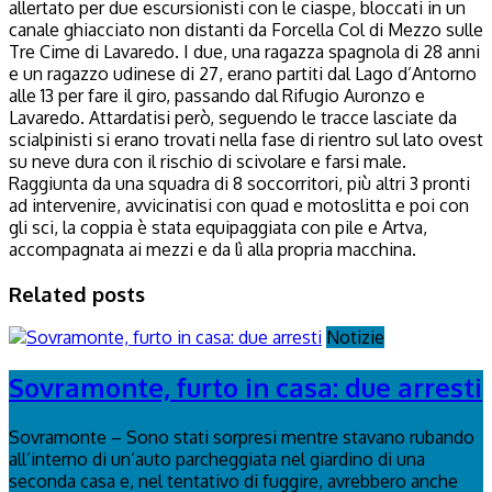
allertato per due escursionisti con le ciaspe, bloccati in un
canale ghiacciato non distanti da Forcella Col di Mezzo sulle
Tre Cime di Lavaredo. I due, una ragazza spagnola di 28 anni
e un ragazzo udinese di 27, erano partiti dal Lago d’Antorno
alle 13 per fare il giro, passando dal Rifugio Auronzo e
Lavaredo. Attardatisi però, seguendo le tracce lasciate da
scialpinisti si erano trovati nella fase di rientro sul lato ovest
su neve dura con il rischio di scivolare e farsi male.
Raggiunta da una squadra di 8 soccorritori, più altri 3 pronti
ad intervenire, avvicinatisi con quad e motoslitta e poi con
gli sci, la coppia è stata equipaggiata con pile e Artva,
accompagnata ai mezzi e da lì alla propria macchina.
Related posts
Notizie
Sovramonte, furto in casa: due arresti
Sovramonte – Sono stati sorpresi mentre stavano rubando
all’interno di un’auto parcheggiata nel giardino di una
seconda casa e, nel tentativo di fuggire, avrebbero anche