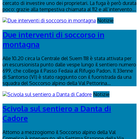
cercato di investire uno dei proprietari. La fuga è però durata
poco: grazie alla tempestiva chiamata al 112 e all’intervento...
Notizie
Due interventi di soccorso in
montagna
Alle 10.20 circa la Centrale del Suem 118 è stata attivata per
un escursionista punto dalle vespe lungo il sentiero numero
699, che collega il Passo Fedaia al Rifugio Padon. Il 33enne
di Santorso (VI) è stato raggiunto con il fuoristrada da una
squadra del Soccorso alpino della Val Pettorina...
Notizie
Scivola sul sentiero a Danta di
Cadore
Attorno a mezzogiorno il Soccorso alpino della Val
Comelico è intervenuto alla Settima Stazione della Via