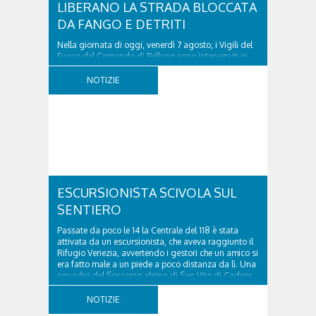
LIBERANO LA STRADA BLOCCATA
DA FANGO E DETRITI
Nella giornata di oggi, venerdì 7 agosto, i Vigili del
Fuoco del Comando di Belluno sono intervenuti in
località Diassa, in Val d’Oten, nel comune di Calalzo
di Cadore, per liberare una strada rimasta bloccata
NOTIZIE
a seguito di una frana verificatasi intorno alle ore
18:00 di ieri. Le ruspe dei GOS...
ESCURSIONISTA SCIVOLA SUL
SENTIERO
Passate da poco le 14 la Centrale del 118 è stata
attivata da un escursionista, che aveva raggiunto il
Rifugio Venezia, avvertendo i gestori che un amico si
era fatto male a un piede a poco distanza da lì. Una
squadra del Soccorso alpino di San Vito di Cadore
ha quindi raggiunto l'infortunato...
NOTIZIE