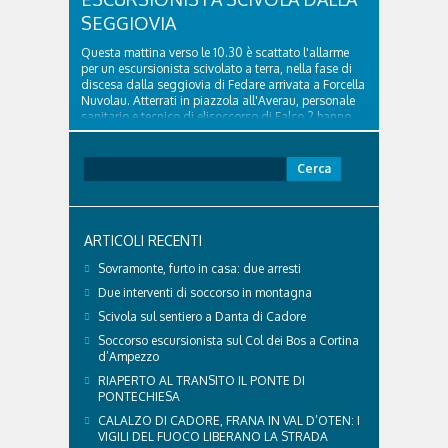
SEGGIOVIA
Questa mattina verso le 10.30 è scattato l'allarme
per un escursionista scivolato a terra, nella fase di
discesa dalla seggiovia di Fedare arrivata a Forcella
Nuvolau. Atterrati in piazzola all'Averau, personale
sanitario e tecnico di elisoccorso di Falco 2 hanno
raggiunto il 74enne di Teolo...
Ricerca
per:
ARTICOLI RECENTI
Sovramonte, furto in casa: due arresti
Due interventi di soccorso in montagna
Scivola sul sentiero a Danta di Cadore
Soccorso escursionista sul Col dei Bos a Cortina
d’Ampezzo
RIAPERTO AL TRANSITO IL PONTE DI
PONTECHIESA
CALALZO DI CADORE, FRANA IN VAL D’OTEN: I
VIGILI DEL FUOCO LIBERANO LA STRADA