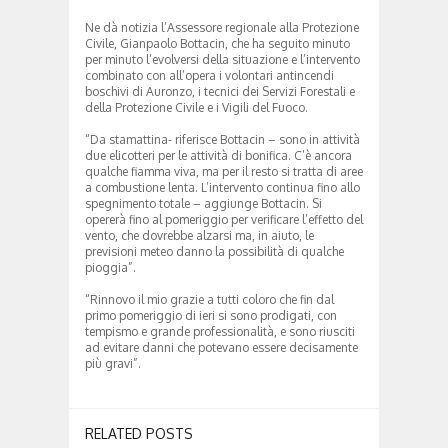
Ne dà notizia l’Assessore regionale alla Protezione
Civile, Gianpaolo Bottacin, che ha seguito minuto
per minuto l’evolversi della situazione e l’intervento
combinato con all’opera i volontari antincendi
boschivi di Auronzo, i tecnici dei Servizi Forestali e
della Protezione Civile e i Vigili del Fuoco.
“Da stamattina- riferisce Bottacin – sono in attività
due elicotteri per le attività di bonifica. C’è ancora
qualche fiamma viva, ma per il resto si tratta di aree
a combustione lenta. L’intervento continua fino allo
spegnimento totale – aggiunge Bottacin. Si
opererà fino al pomeriggio per verificare l’effetto del
vento, che dovrebbe alzarsi ma, in aiuto, le
previsioni meteo danno la possibilità di qualche
pioggia”.
“Rinnovo il mio grazie a tutti coloro che fin dal
primo pomeriggio di ieri si sono prodigati, con
tempismo e grande professionalità, e sono riusciti
ad evitare danni che potevano essere decisamente
più gravi”.
RELATED POSTS