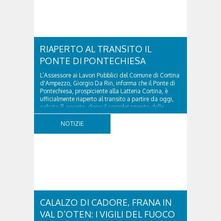
RIAPERTO AL TRANSITO IL
PONTE DI PONTECHIESA
L’Assessore ai Lavori Pubblici del Comune di Cortina
d'Ampezzo, Giorgio Da Rin, informa che il Ponte di
Pontechiesa, prospiciente alla Latteria Cortina, è
ufficialmente riaperto al transito a partire da oggi,
sabato 8 agosto, dopo il completamento delle
verifiche e il positivo collaudo...
NOTIZIE
CALALZO DI CADORE, FRANA IN
VAL D’OTEN: I VIGILI DEL FUOCO