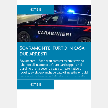
NOTIZIE
SOVRAMONTE, FURTO IN CASA:
DUE ARRESTI
Sovramonte – Sono stati sorpresi mentre stavano
rubando all’interno di un’auto parcheggiata nel
giardino di una seconda casa e, nel tentativo di
fuggire, avrebbero anche cercato di investire uno dei
proprietari. La fuga è però durata poco: grazie alla
tempestiva chiamata al 112 e all’intervento...
NOTIZIE