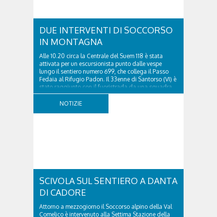
DUE INTERVENTI DI SOCCORSO
IN MONTAGNA
Alle 10.20 circa la Centrale del Suem 118 è stata
attivata per un escursionista punto dalle vespe
lungo il sentiero numero 699, che collega il Passo
Fedaia al Rifugio Padon. Il 33enne di Santorso (VI) è
stato raggiunto con il fuoristrada da una squadra
del Soccorso alpino della Val Pettorina...
NOTIZIE
SCIVOLA SUL SENTIERO A DANTA
DI CADORE
Attorno a mezzogiorno il Soccorso alpino della Val
Comelico è intervenuto alla Settima Stazione della