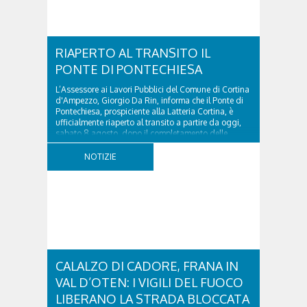
RIAPERTO AL TRANSITO IL
PONTE DI PONTECHIESA
L’Assessore ai Lavori Pubblici del Comune di Cortina
d'Ampezzo, Giorgio Da Rin, informa che il Ponte di
Pontechiesa, prospiciente alla Latteria Cortina, è
ufficialmente riaperto al transito a partire da oggi,
sabato 8 agosto, dopo il completamento delle
verifiche e il positivo collaudo...
NOTIZIE
CALALZO DI CADORE, FRANA IN
VAL D’OTEN: I VIGILI DEL FUOCO
LIBERANO LA STRADA BLOCCATA