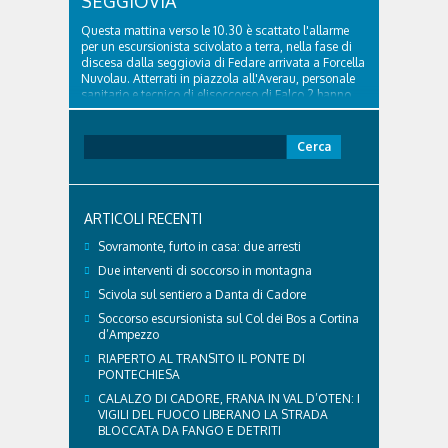
SEGGIOVIA
Questa mattina verso le 10.30 è scattato l'allarme
per un escursionista scivolato a terra, nella fase di
discesa dalla seggiovia di Fedare arrivata a Forcella
Nuvolau. Atterrati in piazzola all'Averau, personale
sanitario e tecnico di elisoccorso di Falco 2 hanno
raggiunto il 74enne di Teolo...
Ricerca
per:
ARTICOLI RECENTI
Sovramonte, furto in casa: due arresti
Due interventi di soccorso in montagna
Scivola sul sentiero a Danta di Cadore
Soccorso escursionista sul Col dei Bos a Cortina
d’Ampezzo
RIAPERTO AL TRANSITO IL PONTE DI
PONTECHIESA
CALALZO DI CADORE, FRANA IN VAL D’OTEN: I
VIGILI DEL FUOCO LIBERANO LA STRADA
BLOCCATA DA FANGO E DETRITI