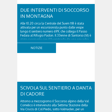
DUE INTERVENTI DI SOCCORSO
IN MONTAGNA
Alle 10.20 circa la Centrale del Suem 118 è stata
attivata per un escursionista punto dalle vespe
lungo il sentiero numero 699, che collega il Passo
Fedaia al Rifugio Padon. Il 33enne di Santorso (VI) è
stato raggiunto con il fuoristrada da una squadra
del Soccorso alpino della Val Pettorina...
NOTIZIE
SCIVOLA SUL SENTIERO A DANTA
DI CADORE
Attorno a mezzogiorno il Soccorso alpino della Val
Comelico è intervenuto alla Settima Stazione della
Via Crucis di Col Piedo, sotto Valmaden, per un