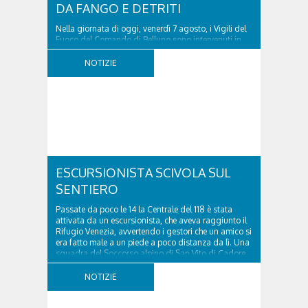
DA FANGO E DETRITI
Nella giornata di oggi, venerdì 7 agosto, i Vigili del
Fuoco del Comando di Belluno sono intervenuti in
località Diassa, in Val d’Oten, nel comune di Calalzo
di Cadore, per liberare una strada rimasta bloccata
NOTIZIE
a seguito di una frana verificatasi intorno alle ore
18:00 di ieri. Le ruspe dei GOS...
ESCURSIONISTA SCIVOLA SUL
SENTIERO
Passate da poco le 14 la Centrale del 118 è stata
attivata da un escursionista, che aveva raggiunto il
Rifugio Venezia, avvertendo i gestori che un amico si
era fatto male a un piede a poco distanza da lì. Una
squadra del Soccorso alpino di San Vito di Cadore
ha quindi raggiunto l'infortunato...
NOTIZIE