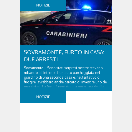
NOTIZIE
SOVRAMONTE, FURTO IN CASA:
DUE ARRESTI
Sovramonte – Sono stati sorpresi mentre stavano
rubando all’interno di un’auto parcheggiata nel
giardino di una seconda casa e, nel tentativo di
fuggire, avrebbero anche cercato di investire uno dei
proprietari. La fuga è però durata poco: grazie alla
tempestiva chiamata al 112 e all’intervento...
NOTIZIE