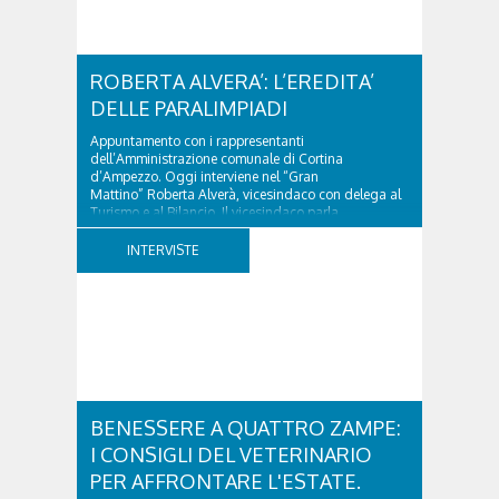
ROBERTA ALVERA’: L’EREDITA’
DELLE PARALIMPIADI
Appuntamento con i rappresentanti
dell’Amministrazione comunale di Cortina
d’Ampezzo. Oggi interviene nel “Gran
Mattino” Roberta Alverà, vicesindaco con delega al
Turismo e al Bilancio. Il vicesindaco parla
dell'eredità delle Paralimpiadi Milano Cortina 2026,
di accessibilità e di come...
INTERVISTE
BENESSERE A QUATTRO ZAMPE:
I CONSIGLI DEL VETERINARIO
PER AFFRONTARE L'ESTATE.