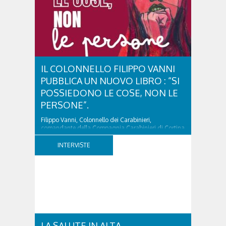
IL COLONNELLO FILIPPO VANNI
PUBBLICA UN NUOVO LIBRO : “SI
POSSIEDONO LE COSE, NON LE
PERSONE”.
Filippo Vanni, Colonnello dei Carabinieri,
comandante della Compagnia Carabinieri di Cortina
d’Ampezzo sino al 2010, esperto di legislazione
nazionale ed europea, è l’ideatore del progetto di
INTERVISTE
tutela “Una stanza tutta per sé”, modello diffuso in
Italia e Francia. Giurista e autore, svolge...
LA SALUTE IN ALTA