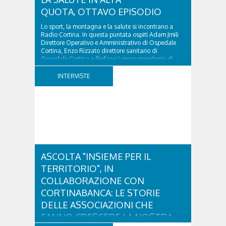
QUOTA, OTTAVO EPISODIO
Lo sport, la montagna e la salute si incontrano a
Radio Cortina. In questa puntata ospiti Adam Jmili
Direttore Operativo e Amministrativo di Ospedale
Cortina, Enzo Rizzato direttore sanitario di
Ospedale Cortina e Stefano Longo presidente di
Fondazione Cortina. GVM Care & Research –...
INTERVISTE
ASCOLTA "INSIEME PER IL
TERRITORIO", IN
COLLABORAZIONE CON
CORTINABANCA: LE STORIE
DELLE ASSOCIAZIONI CHE
FANNO CRESCERE LA NOSTRA