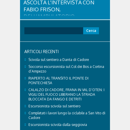
ASCOLTA L'INTERVISTA CON
FABIO FRISON,
DELL'AMBULATORIO
VETERINARIO ASSOCIATO
CORTINA
Ricerca
per:
Con l'arrivo dell'estate e delle alte temperature,
anche i nostri amici a quattro zampe hanno bisogno
di qualche attenzione in più. Ne abbiamo parlato
ARTICOLI RECENTI
con il veterinario di Cortina, che ci ha illustrato i
principali accorgimenti per aiutare i cani ad
Scivola sul sentiero a Danta di Cadore
affrontare il caldo in sicurezza e benessere...
Soccorso escursionista sul Col dei Bos a Cortina
d’Ampezzo
RIAPERTO AL TRANSITO IL PONTE DI
PONTECHIESA
CALALZO DI CADORE, FRANA IN VAL D’OTEN: I
VIGILI DEL FUOCO LIBERANO LA STRADA
BLOCCATA DA FANGO E DETRITI
Escursionista scivola sul sentiero
Completati i lavori lungo la ciclabile a San Vito di
Cadore
Escursionista scivola dalla seggiovia