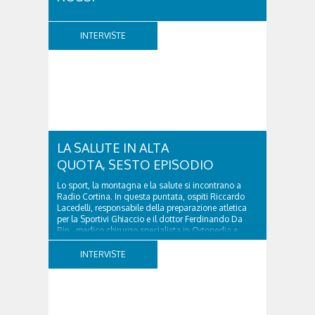
A vent'anni dalla scomparsa di Giovanni Cenacchi,
Cortina d'Ampezzo rende omaggio a una figura che
INTERVISTE
ha lasciato un segno profondo nel mondo della
montagna e della cultura. Scrittore, alpinista,
fotografo e documentarista, Cenacchi ha saputo
raccontare le Dolomiti e il rapporto tra uomo e...
LA SALUTE IN ALTA
QUOTA, SESTO EPISODIO
Lo sport, la montagna e la salute si incontrano a
Radio Cortina. In questa puntata, ospiti Riccardo
Lacedelli, responsabile della preparazione atletica
per la Sportivi Ghiaccio e il dottor Ferdinando Da
Rin, medico chirurgo specialista in Ortopedia e
Traumatologia di Ospedale Cortina. GVM...
INTERVISTE