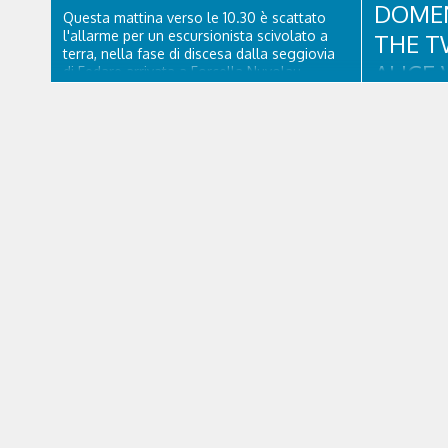
DOMEN
Questa mattina verso le 10.30 è scattato
l'allarme per un escursionista scivolato a
THE T
terra, nella fase di discesa dalla seggiovia
ALICE 
di Fedare arrivata a Forcella Nuvolau.
Atterrati in piazzola all'Averau, personale
CORTI
sanitario e tecnico di elisoccorso di Falco 2
hanno raggiunto il 74enne di Teolo...
Un appuntam
e soul con 
collaborazi
Dolomiti B
agosto alle
scena uno 
collaudatis