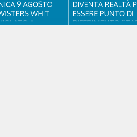
ICA 9 AGOSTO
DIVENTA REALTÀ 
WISTERS WHIT
ESSERE PUNTO DI
VIOLATO A
RIFERIMENTO STAB
NA D’AMPEZZO
PER RESIDENTI, TU
E SPORTIVI
ento all’insegna di blues, funky
il quale si rinnova una
L'eredità delle Olimpiadi e Parali
one collaudata, quella con il
Milano Cortina continua a produrr
lues&Soul Festival. Domenica 9
concreti sul territorio dolomitic
 18.00 in piazza Dibona andrà in
Cortina - struttura parte di GVM
show carico di groove, con una
Research che durante i Giochi h
sima sessione ritmica e...
assistenza sanitaria ad atleti, de
pubblico, sta per entrare in una..