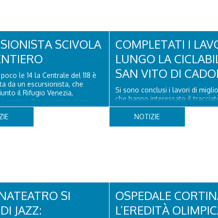
Torri del Falzarego, era...
SIONISTA SCIVOLA
COMPLETATI I LAV
ENTIERO
LUNGO LA CICLABI
SAN VITO DI CADO
poco le 14 la Centrale del 118 è
ata da un escursionista, che
Si sono conclusi i lavori di migl
unto il Rifugio Venezia,
che hanno interessato il tracciat
i gestori che un amico si era
lunga via delel Dolomiti" a San V
a un piede a poco distanza da lì.
Cadore, con il rifacimento della
ZIE
NOTIZIE
a del Soccorso alpino di San
pavimentazione in asfalto, il ripri
ore ha quindi raggiunto
segnaletica orizzontale e l'instal
o...
appositi dissuasori in corrispond
NATEATRO SI
OSPEDALE CORTIN
DI JAZZ:
L’EREDITÀ OLIMPI