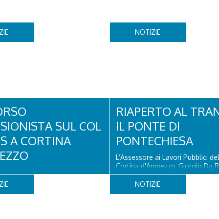
ZIE
NOTIZIE
ORSO
RIAPERTO AL TRA
SIONISTA SUL COL
IL PONTE DI
OS A CORTINA
PONTECHIESA
EZZO
L’Assessore ai Lavori Pubblici d
Cortina d'Ampezzo, Giorgio Da R
 un turista olandese di 44 anni ha
che il Ponte di Pontechiesa, pros
to, dopo aver perso la traccia
alla Latteria Cortina, è ufficialm
ZIE
NOTIZIE
iva il sentiero del Col dei Bos.
al transito a partire da oggi, sab
 era finito incrodato sulla
agosto, dopo il completamento 
o la verticale allo storico
verifiche e il positivo collaudo...
litare, tra la Ferrata truppe