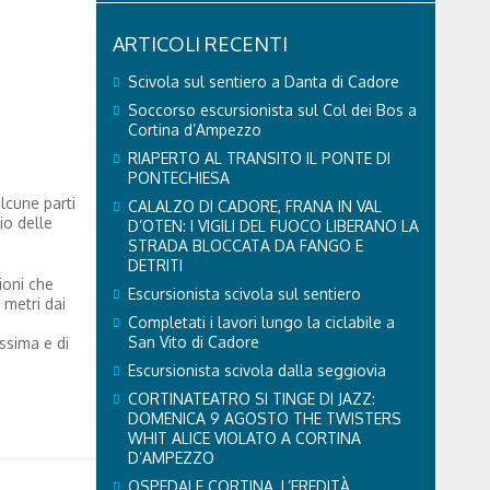
ARTICOLI RECENTI
Scivola sul sentiero a Danta di Cadore
Soccorso escursionista sul Col dei Bos a
Cortina d’Ampezzo
RIAPERTO AL TRANSITO IL PONTE DI
PONTECHIESA
lcune parti
CALALZO DI CADORE, FRANA IN VAL
io delle
D’OTEN: I VIGILI DEL FUOCO LIBERANO LA
STRADA BLOCCATA DA FANGO E
DETRITI
ioni che
Escursionista scivola sul sentiero
 metri dai
Completati i lavori lungo la ciclabile a
San Vito di Cadore
assima e di
Escursionista scivola dalla seggiovia
CORTINATEATRO SI TINGE DI JAZZ:
DOMENICA 9 AGOSTO THE TWISTERS
WHIT ALICE VIOLATO A CORTINA
D’AMPEZZO
OSPEDALE CORTINA, L’EREDITÀ