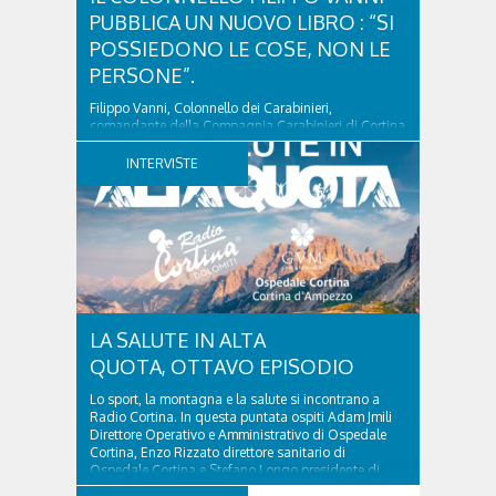
PUBBLICA UN NUOVO LIBRO : “SI
POSSIEDONO LE COSE, NON LE
PERSONE”.
Filippo Vanni, Colonnello dei Carabinieri,
comandante della Compagnia Carabinieri di Cortina
d’Ampezzo sino al 2010, esperto di legislazione
nazionale ed europea, è l’ideatore del progetto di
INTERVISTE
tutela “Una stanza tutta per sé”, modello diffuso in
Italia e Francia. Giurista e autore, svolge...
LA SALUTE IN ALTA
QUOTA, OTTAVO EPISODIO
Lo sport, la montagna e la salute si incontrano a
Radio Cortina. In questa puntata ospiti Adam Jmili
Direttore Operativo e Amministrativo di Ospedale
Cortina, Enzo Rizzato direttore sanitario di
Ospedale Cortina e Stefano Longo presidente di
Fondazione Cortina. GVM Care & Research –...