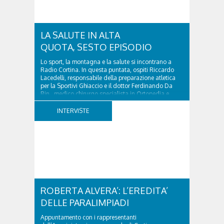
LA SALUTE IN ALTA
QUOTA, SESTO EPISODIO
Lo sport, la montagna e la salute si incontrano a
Radio Cortina. In questa puntata, ospiti Riccardo
Lacedelli, responsabile della preparazione atletica
per la Sportivi Ghiaccio e il dottor Ferdinando Da
Rin, medico chirurgo specialista in Ortopedia e
Traumatologia di Ospedale Cortina. GVM...
INTERVISTE
ROBERTA ALVERA’: L’EREDITA’
DELLE PARALIMPIADI
Appuntamento con i rappresentanti