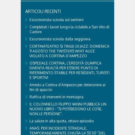
anche i nostri amici a quattro zampe hanno bisogno
di qualche attenzione in più. Ne abbiamo parlato
ARTICOLI RECENTI
con il veterinario di Cortina, che ci ha illustrato i
principali accorgimenti per aiutare i cani ad
Escursionista scivola sul sentiero
affrontare il caldo in sicurezza e benessere...
Completati i lavori lungo la ciclabile a San Vito di
Cadore
Escursionista scivola dalla seggiovia
CORTINATEATRO SI TINGE DI JAZZ: DOMENICA
9 AGOSTO THE TWISTERS WHIT ALICE
VIOLATO A CORTINA D’AMPEZZO
OSPEDALE CORTINA, L’EREDITÀ OLIMPICA
DIVENTA REALTÀ PER ESSERE PUNTO DI
RIFERIMENTO STABILE PER RESIDENTI, TURISTI
E SPORTIVI
Arresto a Cortina d’Ampezzo per detenzione ai
fini di spaccio
Raffica di interventi in montagna
IL COLONNELLO FILIPPO VANNI PUBBLICA UN
NUOVO LIBRO : “SI POSSIEDONO LE COSE,
NON LE PERSONE”.
La salute in alta quota, ottavo episodio
ANAS: PER INCIDENTE STRADALE,
TEMPORANEAMENTE CHIUSA LA SS 50 “DEL