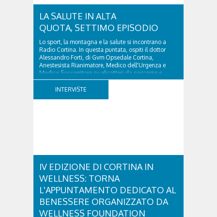
LA SALUTE IN ALTA
QUOTA, SETTIMO EPISODIO
Lo sport, la montagna e la salute si incontrano a
Radio Cortina. In questa puntata, ospiti il dottor
Alessandro Forti, di Gvm Opsedale Cortina,
Anestesista Rianimatore, Medico dell'Urgenza e
Medico Soccorritore su elicotteri da soccorso e
l'ingegner Michele Titton, delegato della sezione...
INTERVISTE
IV EDIZIONE DI CORTINA IN
WELLNESS: TORNA
L'APPUNTAMENTO DEDICATO AL
BENESSERE ORGANIZZATO DA
WELLNESS FOUNDATION