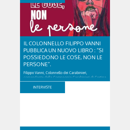
IL COLONNELLO FILIPPO VANNI
PUBBLICA UN NUOVO LIBRO : “SI
POSSIEDONO LE COSE, NON LE
PERSONE”.
Filippo Vanni, Colonnello dei Carabinieri,
comandante della Compagnia Carabinieri di Cortina
d’Ampezzo sino al 2010, esperto di legislazione
nazionale ed europea, è l’ideatore del progetto di
INTERVISTE
tutela “Una stanza tutta per sé”, modello diffuso in
Italia e Francia. Giurista e autore, svolge...