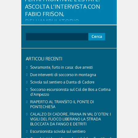
ASCOLTA L'INTERVISTA CON
FABIO FRISON,
DELL'AMBULATORIO
VETERINARIO ASSOCIATO
CORTINA
Ricerca
per:
Con l'arrivo dell'estate e delle alte temperature,
anche i nostri amici a quattro zampe hanno bisogno
di qualche attenzione in più. Ne abbiamo parlato
ARTICOLI RECENTI
con il veterinario di Cortina, che ci ha illustrato i
principali accorgimenti per aiutare i cani ad
Sovramonte, furto in casa: due arresti
affrontare il caldo in sicurezza e benessere...
Due interventi di soccorso in montagna
Scivola sul sentiero a Danta di Cadore
Soccorso escursionista sul Col dei Bos a Cortina
d’Ampezzo
RIAPERTO AL TRANSITO IL PONTE DI
PONTECHIESA
CALALZO DI CADORE, FRANA IN VAL D’OTEN: I
VIGILI DEL FUOCO LIBERANO LA STRADA
BLOCCATA DA FANGO E DETRITI
Escursionista scivola sul sentiero