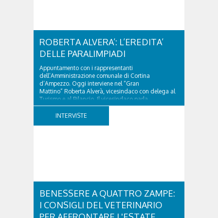
ROBERTA ALVERA’: L’EREDITA’
DELLE PARALIMPIADI
Appuntamento con i rappresentanti
dell’Amministrazione comunale di Cortina
d’Ampezzo. Oggi interviene nel “Gran
Mattino” Roberta Alverà, vicesindaco con delega al
Turismo e al Bilancio. Il vicesindaco parla
dell'eredità delle Paralimpiadi Milano Cortina 2026,
di accessibilità e di come...
INTERVISTE
BENESSERE A QUATTRO ZAMPE:
I CONSIGLI DEL VETERINARIO
PER AFFRONTARE L'ESTATE.