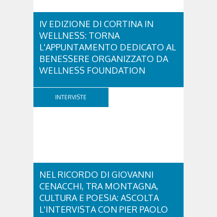
IV EDIZIONE DI CORTINA IN
WELLNESS: TORNA
L'APPUNTAMENTO DEDICATO AL
BENESSERE ORGANIZZATO DA
WELLNESS FOUNDATION
Venerdì 28 e sabato 29 agosto ritorna Cortina in
Wellness, un fine settimana dedicato a diffondere la
INTERVISTE
cultura del benessere e dei corretti stili di vita.
Promosso dalla Wellness Foundation –
organizzazione non profit creata da Nerio
Alessandri, Fondatore e Presidente di Technogym,
per...
NEL RICORDO DI GIOVANNI
CENACCHI, TRA MONTAGNA,
CULTURA E POESIA: ASCOLTA
L'INTERVISTA CON PIER PAOLO