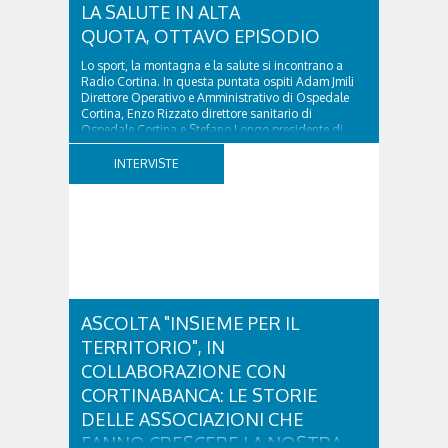
LA SALUTE IN ALTA
QUOTA, OTTAVO EPISODIO
Lo sport, la montagna e la salute si incontrano a
Radio Cortina. In questa puntata ospiti Adam Jmili
Direttore Operativo e Amministrativo di Ospedale
Cortina, Enzo Rizzato direttore sanitario di
Ospedale Cortina e Stefano Longo presidente di
Fondazione Cortina. GVM Care & Research –...
INTERVISTE
ASCOLTA "INSIEME PER IL
TERRITORIO", IN
COLLABORAZIONE CON
CORTINABANCA: LE STORIE
DELLE ASSOCIAZIONI CHE
FANNO CRESCERE LA NOSTRA