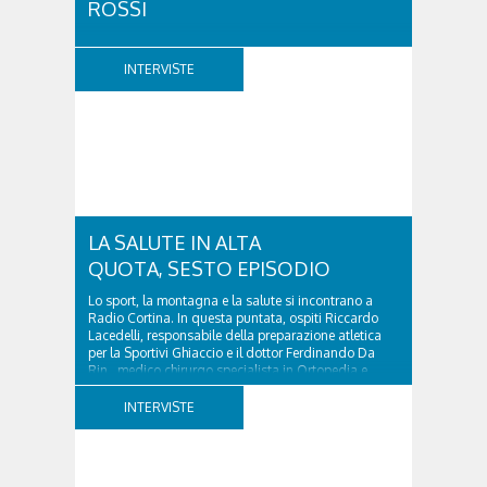
ROSSI
A vent'anni dalla scomparsa di Giovanni Cenacchi,
Cortina d'Ampezzo rende omaggio a una figura che
INTERVISTE
ha lasciato un segno profondo nel mondo della
montagna e della cultura. Scrittore, alpinista,
fotografo e documentarista, Cenacchi ha saputo
raccontare le Dolomiti e il rapporto tra uomo e...
LA SALUTE IN ALTA
QUOTA, SESTO EPISODIO
Lo sport, la montagna e la salute si incontrano a
Radio Cortina. In questa puntata, ospiti Riccardo
Lacedelli, responsabile della preparazione atletica
per la Sportivi Ghiaccio e il dottor Ferdinando Da
Rin, medico chirurgo specialista in Ortopedia e
Traumatologia di Ospedale Cortina. GVM...
INTERVISTE