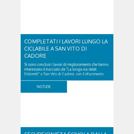
COMPLETATI I LAVORI LUNGO LA
CICLABILE A SAN VITO DI
CADORE
Si sono conclusi i lavori di miglioramento che hanno
interessato il tracciato de "La lunga via delel
Dolomiti" a San Vito di Cadore, con il rifacimento
della nuova pavimentazione in asfalto, il ripristino
della segnaletica orizzontale e l'installazione di
NOTIZIE
appositi dissuasori in corrispondenza...