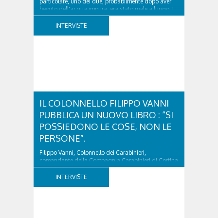
particolare, uno dei due, probabilmente dopo aver
bevuto dell'acqua impura, era stato male a lungo. I
due ragazzi, che avevano passato...
INTERVISTE
IL COLONNELLO FILIPPO VANNI
PUBBLICA UN NUOVO LIBRO : “SI
POSSIEDONO LE COSE, NON LE
PERSONE”.
Filippo Vanni, Colonnello dei Carabinieri,
comandante della Compagnia Carabinieri di Cortina
d’Ampezzo sino al 2010, esperto di legislazione
nazionale ed europea, è l’ideatore del progetto di
INTERVISTE
tutela “Una stanza tutta per sé”, modello diffuso in
Italia e Francia. Giurista e autore, svolge...