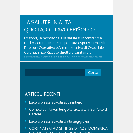
LA SALUTE IN ALTA
QUOTA, OTTAVO EPISODIO
Lo sport, la montagna e la salute si incontrano a
Radio Cortina. In questa puntata ospiti Adam Jmili
Direttore Operativo e Amministrativo di Ospedale
Cortina, Enzo Rizzato direttore sanitario di
Ospedale Cortina e Stefano Longo presidente di
Fondazione Cortina. GVM Care & Research –...
Ricerca
per:
ARTICOLI RECENTI
Escursionista scivola sul sentiero
Completati i lavori lungo la ciclabile a San Vito di
Cadore
Escursionista scivola dalla seggiovia
CORTINATEATRO SI TINGE DI JAZZ: DOMENICA