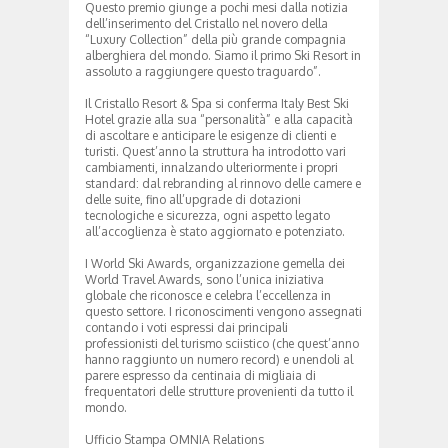
Questo premio giunge a pochi mesi dalla notizia
dell’inserimento del Cristallo nel novero della
“Luxury Collection” della più grande compagnia
alberghiera del mondo. Siamo il primo Ski Resort in
assoluto a raggiungere questo traguardo”.
Il Cristallo Resort & Spa si conferma Italy Best Ski
Hotel grazie alla sua “personalità” e alla capacità
di ascoltare e anticipare le esigenze di clienti e
turisti. Quest’anno la struttura ha introdotto vari
cambiamenti, innalzando ulteriormente i propri
standard: dal rebranding al rinnovo delle camere e
delle suite, fino all’upgrade di dotazioni
tecnologiche e sicurezza, ogni aspetto legato
all’accoglienza è stato aggiornato e potenziato.
I World Ski Awards, organizzazione gemella dei
World Travel Awards, sono l’unica iniziativa
globale che riconosce e celebra l’eccellenza in
questo settore. I riconoscimenti vengono assegnati
contando i voti espressi dai principali
professionisti del turismo sciistico (che quest’anno
hanno raggiunto un numero record) e unendoli al
parere espresso da centinaia di migliaia di
frequentatori delle strutture provenienti da tutto il
mondo.
Ufficio Stampa OMNIA Relations