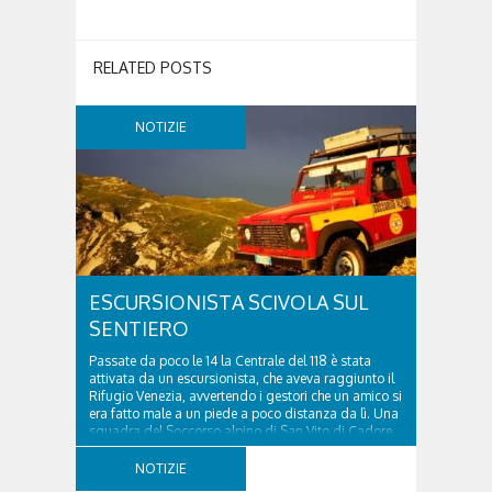
RELATED POSTS
NOTIZIE
ESCURSIONISTA SCIVOLA SUL
SENTIERO
Passate da poco le 14 la Centrale del 118 è stata
attivata da un escursionista, che aveva raggiunto il
Rifugio Venezia, avvertendo i gestori che un amico si
era fatto male a un piede a poco distanza da lì. Una
squadra del Soccorso alpino di San Vito di Cadore
ha quindi raggiunto l'infortunato...
NOTIZIE