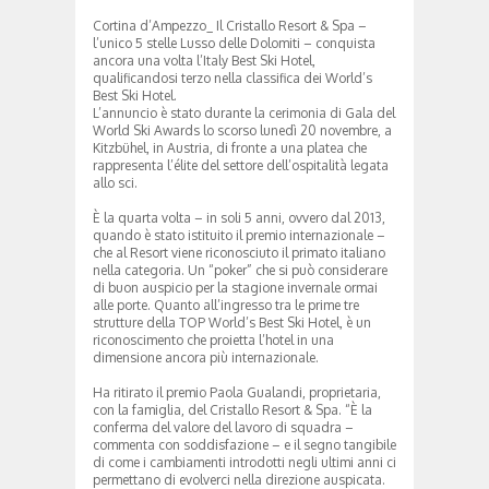
Cortina d’Ampezzo_ Il Cristallo Resort & Spa –
l’unico 5 stelle Lusso delle Dolomiti – conquista
ancora una volta l’Italy Best Ski Hotel,
qualificandosi terzo nella classifica dei World’s
Best Ski Hotel.
L’annuncio è stato durante la cerimonia di Gala del
World Ski Awards lo scorso lunedì 20 novembre, a
Kitzbühel, in Austria, di fronte a una platea che
rappresenta l’élite del settore dell’ospitalità legata
allo sci.
È la quarta volta – in soli 5 anni, ovvero dal 2013,
quando è stato istituito il premio internazionale –
che al Resort viene riconosciuto il primato italiano
nella categoria. Un “poker” che si può considerare
di buon auspicio per la stagione invernale ormai
alle porte. Quanto all’ingresso tra le prime tre
strutture della TOP World’s Best Ski Hotel, è un
riconoscimento che proietta l’hotel in una
dimensione ancora più internazionale.
Ha ritirato il premio Paola Gualandi, proprietaria,
con la famiglia, del Cristallo Resort & Spa. “È la
conferma del valore del lavoro di squadra –
commenta con soddisfazione – e il segno tangibile
di come i cambiamenti introdotti negli ultimi anni ci
permettano di evolverci nella direzione auspicata.