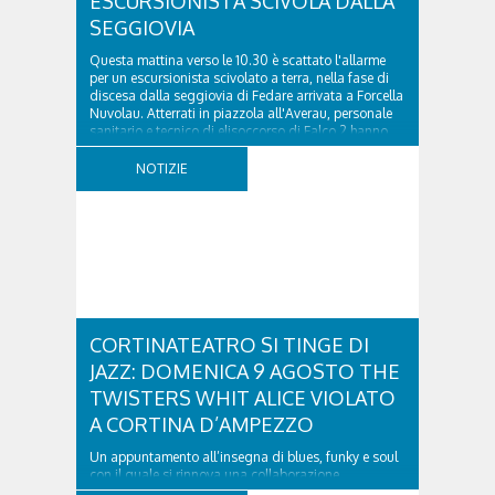
ESCURSIONISTA SCIVOLA DALLA
SEGGIOVIA
Questa mattina verso le 10.30 è scattato l'allarme
per un escursionista scivolato a terra, nella fase di
discesa dalla seggiovia di Fedare arrivata a Forcella
Nuvolau. Atterrati in piazzola all'Averau, personale
sanitario e tecnico di elisoccorso di Falco 2 hanno
raggiunto il 74enne di Teolo...
NOTIZIE
CORTINATEATRO SI TINGE DI
JAZZ: DOMENICA 9 AGOSTO THE
TWISTERS WHIT ALICE VIOLATO
A CORTINA D’AMPEZZO
Un appuntamento all’insegna di blues, funky e soul
con il quale si rinnova una collaborazione
collaudata, quella con il Dolomiti Blues&Soul