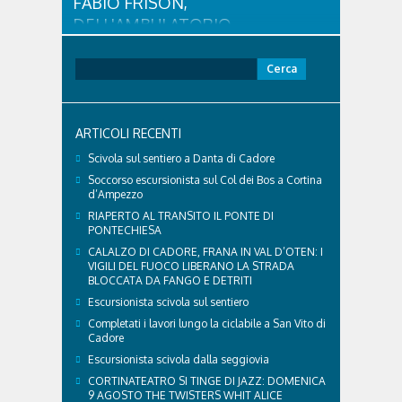
FABIO FRISON,
DELL'AMBULATORIO
VETERINARIO ASSOCIATO
CORTINA
Ricerca
per:
Con l'arrivo dell'estate e delle alte temperature,
anche i nostri amici a quattro zampe hanno bisogno
di qualche attenzione in più. Ne abbiamo parlato
ARTICOLI RECENTI
con il veterinario di Cortina, che ci ha illustrato i
principali accorgimenti per aiutare i cani ad
Scivola sul sentiero a Danta di Cadore
affrontare il caldo in sicurezza e benessere...
Soccorso escursionista sul Col dei Bos a Cortina
d’Ampezzo
RIAPERTO AL TRANSITO IL PONTE DI
PONTECHIESA
CALALZO DI CADORE, FRANA IN VAL D’OTEN: I
VIGILI DEL FUOCO LIBERANO LA STRADA
BLOCCATA DA FANGO E DETRITI
Escursionista scivola sul sentiero
Completati i lavori lungo la ciclabile a San Vito di
Cadore
Escursionista scivola dalla seggiovia
CORTINATEATRO SI TINGE DI JAZZ: DOMENICA
9 AGOSTO THE TWISTERS WHIT ALICE