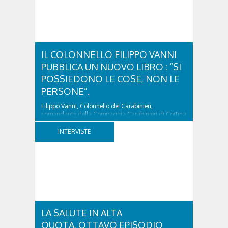
IL COLONNELLO FILIPPO VANNI
PUBBLICA UN NUOVO LIBRO : “SI
POSSIEDONO LE COSE, NON LE
PERSONE”.
Filippo Vanni, Colonnello dei Carabinieri,
comandante della Compagnia Carabinieri di Cortina
d’Ampezzo sino al 2010, esperto di legislazione
nazionale ed europea, è l’ideatore del progetto di
INTERVISTE
tutela “Una stanza tutta per sé”, modello diffuso in
Italia e Francia. Giurista e autore, svolge...
LA SALUTE IN ALTA
QUOTA, OTTAVO EPISODIO