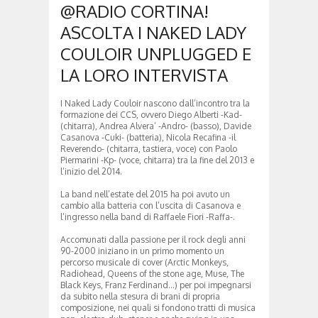
@RADIO CORTINA!
ASCOLTA I NAKED LADY
COULOIR UNPLUGGED E
LA LORO INTERVISTA
I Naked Lady Couloir nascono dall’incontro tra la
formazione dei CCS, ovvero Diego Alberti -Kad-
(chitarra), Andrea Alvera’ -Andro- (basso), Davide
Casanova -Cuki- (batteria), Nicola Recafina -il
Reverendo- (chitarra, tastiera, voce) con Paolo
Piermarini -Kp- (voce, chitarra) tra la fine del 2013 e
l’inizio del 2014.
La band nell’estate del 2015 ha poi avuto un
cambio alla batteria con l’uscita di Casanova e
l’ingresso nella band di Raffaele Fiori -Raffa-.
Accomunati dalla passione per il rock degli anni
90-2000 iniziano in un primo momento un
percorso musicale di cover (Arctic Monkeys,
Radiohead, Queens of the stone age, Muse, The
Black Keys, Franz Ferdinand…) per poi impegnarsi
da subito nella stesura di brani di propria
composizione, nei quali si fondono tratti di musica