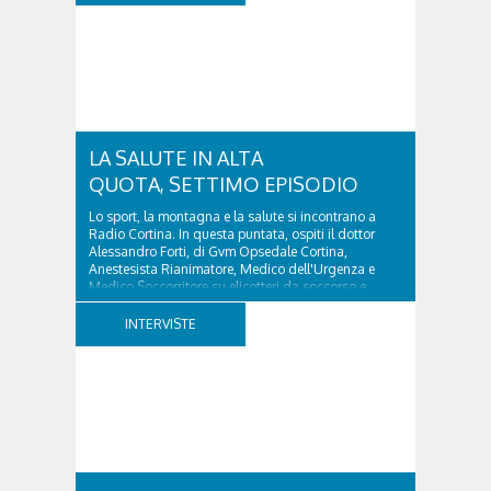
Dietro ogni associazione ci sono persone, idee e
tanto impegno. C'è chi dedica tempo allo sport, chi
promuove la cultura, chi sostiene il volontariato o
opera nel campo della sanità, contribuendo ogni
giorno a rendere il nostro territorio più forte e unito.
Da questa volontà di raccontare il...
LA SALUTE IN ALTA
QUOTA, SETTIMO EPISODIO
Lo sport, la montagna e la salute si incontrano a
Radio Cortina. In questa puntata, ospiti il dottor
Alessandro Forti, di Gvm Opsedale Cortina,
Anestesista Rianimatore, Medico dell'Urgenza e
Medico Soccorritore su elicotteri da soccorso e
l'ingegner Michele Titton, delegato della sezione...
INTERVISTE