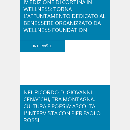
IV EDIZIONE DI CORTINA IN
WELLNESS: TORNA
L'APPUNTAMENTO DEDICATO AL
BENESSERE ORGANIZZATO DA
WELLNESS FOUNDATION
Venerdì 28 e sabato 29 agosto ritorna Cortina in
Wellness, un fine settimana dedicato a diffondere la
INTERVISTE
cultura del benessere e dei corretti stili di vita.
Promosso dalla Wellness Foundation –
organizzazione non profit creata da Nerio
Alessandri, Fondatore e Presidente di Technogym,
per...
NEL RICORDO DI GIOVANNI
CENACCHI, TRA MONTAGNA,
CULTURA E POESIA: ASCOLTA
L'INTERVISTA CON PIER PAOLO
ROSSI
A vent'anni dalla scomparsa di Giovanni Cenacchi,