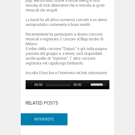
pop, electro-dub, stoner e anche swing in una
miscela di rock alternative che si miscela ai gusti
musicali dei singoli
La band ha all’attivo numerosi concerti e un demo
autoprodotto contenente 6 brani inediti.
Recentemente ha partecipato a diversi concorsi
musicali e registrato 2 canzoni al Blap studio di
Milano
Il video della canzone “Dejavù” è già sulla pagina
youtube del gruppo e, a breve, sarà disponibile
anche quello di “Injection”, l’ altra canzone
registrata nel capoluogo lombardo.
Ascolta il loro live e l’intervista nel link sottostante:
00:00
00:00
RELATED POSTS
INTERVISTE