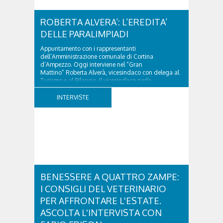
ROBERTA ALVERA’: L’EREDITA’
DELLE PARALIMPIADI
Appuntamento con i rappresentanti
dell’Amministrazione comunale di Cortina
d’Ampezzo. Oggi interviene nel “Gran
Mattino” Roberta Alverà, vicesindaco con delega al
Turismo e al Bilancio. Il vicesindaco parla
dell'eredità delle Paralimpiadi Milano Cortina 2026,
di accessibilità e di come...
INTERVISTE
BENESSERE A QUATTRO ZAMPE:
I CONSIGLI DEL VETERINARIO
PER AFFRONTARE L'ESTATE.
ASCOLTA L'INTERVISTA CON