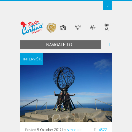
NAVIGATE TO...
INTERVISTE
Posted
5 October 2017
by
simona
in
4522