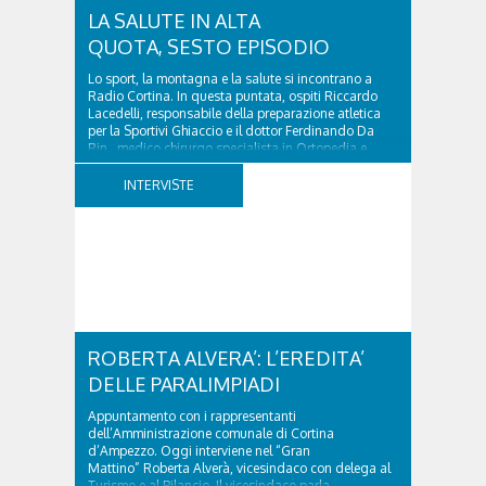
LA SALUTE IN ALTA
QUOTA, SESTO EPISODIO
Lo sport, la montagna e la salute si incontrano a
Radio Cortina. In questa puntata, ospiti Riccardo
Lacedelli, responsabile della preparazione atletica
per la Sportivi Ghiaccio e il dottor Ferdinando Da
Rin, medico chirurgo specialista in Ortopedia e
Traumatologia di Ospedale Cortina. GVM...
INTERVISTE
ROBERTA ALVERA’: L’EREDITA’
DELLE PARALIMPIADI
Appuntamento con i rappresentanti
dell’Amministrazione comunale di Cortina
d’Ampezzo. Oggi interviene nel “Gran
Mattino” Roberta Alverà, vicesindaco con delega al
Turismo e al Bilancio. Il vicesindaco parla