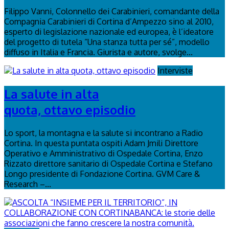
Filippo Vanni, Colonnello dei Carabinieri, comandante della
Compagnia Carabinieri di Cortina d’Ampezzo sino al 2010,
esperto di legislazione nazionale ed europea, è l’ideatore
del progetto di tutela “Una stanza tutta per sé”, modello
diffuso in Italia e Francia. Giurista e autore, svolge...
Interviste
La salute in alta
quota, ottavo episodio
Lo sport, la montagna e la salute si incontrano a Radio
Cortina. In questa puntata ospiti Adam Jmili Direttore
Operativo e Amministrativo di Ospedale Cortina, Enzo
Rizzato direttore sanitario di Ospedale Cortina e Stefano
Longo presidente di Fondazione Cortina. GVM Care &
Research –...