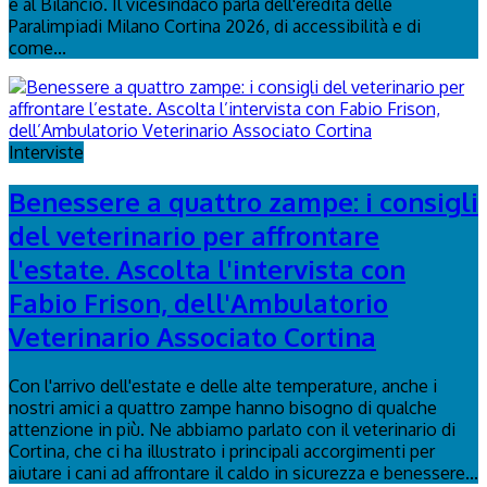
e al Bilancio. Il vicesindaco parla dell'eredità delle
Paralimpiadi Milano Cortina 2026, di accessibilità e di
come...
Interviste
Benessere a quattro zampe: i consigli
del veterinario per affrontare
l'estate. Ascolta l'intervista con
Fabio Frison, dell'Ambulatorio
Veterinario Associato Cortina
Con l'arrivo dell'estate e delle alte temperature, anche i
nostri amici a quattro zampe hanno bisogno di qualche
attenzione in più. Ne abbiamo parlato con il veterinario di
Cortina, che ci ha illustrato i principali accorgimenti per
aiutare i cani ad affrontare il caldo in sicurezza e benessere...