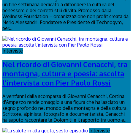
un fine settimana dedicato a diffondere la cultura del
benessere e dei corretti stili di vita. Promosso dalla
Wellness Foundation – organizzazione non profit creata da
Nerio Alessandri, Fondatore e Presidente di Technogym,
per...
Interviste
Nel ricordo di Giovanni Cenacchi, tra
montagna, cultura e poesia: ascolta
l'intervista con Pier Paolo Rossi
A vent'anni dalla scomparsa di Giovanni Cenacchi, Cortina
d'Ampezzo rende omaggio a una figura che ha lasciato un
segno profondo nel mondo della montagna e della cultura.
Scrittore, alpinista, fotografo e documentarista, Cenacchi
ha saputo raccontare le Dolomiti e il rapporto tra uomo e...
Interviste