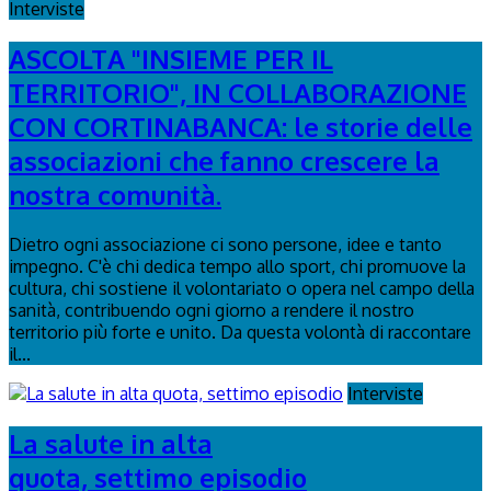
Interviste
ASCOLTA "INSIEME PER IL
TERRITORIO", IN COLLABORAZIONE
CON CORTINABANCA: le storie delle
associazioni che fanno crescere la
nostra comunità.
Dietro ogni associazione ci sono persone, idee e tanto
impegno. C'è chi dedica tempo allo sport, chi promuove la
cultura, chi sostiene il volontariato o opera nel campo della
sanità, contribuendo ogni giorno a rendere il nostro
territorio più forte e unito. Da questa volontà di raccontare
il...
Interviste
La salute in alta
quota, settimo episodio