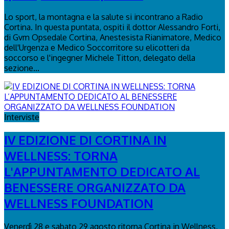
Lo sport, la montagna e la salute si incontrano a Radio
Cortina. In questa puntata, ospiti il dottor Alessandro Forti,
di Gvm Opsedale Cortina, Anestesista Rianimatore, Medico
dell'Urgenza e Medico Soccorritore su elicotteri da
soccorso e l'ingegner Michele Titton, delegato della
sezione...
Interviste
IV EDIZIONE DI CORTINA IN
WELLNESS: TORNA
L'APPUNTAMENTO DEDICATO AL
BENESSERE ORGANIZZATO DA
WELLNESS FOUNDATION
Venerdì 28 e sabato 29 agosto ritorna Cortina in Wellness,