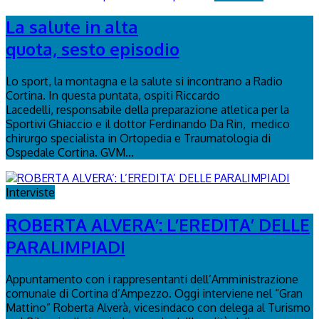
La salute in alta
quota, sesto episodio
Lo sport, la montagna e la salute si incontrano a Radio
Cortina. In questa puntata, ospiti Riccardo
Lacedelli, responsabile della preparazione atletica per la
Sportivi Ghiaccio e il dottor Ferdinando Da Rin, medico
chirurgo specialista in Ortopedia e Traumatologia di
Ospedale Cortina. GVM...
Interviste
ROBERTA ALVERA’: L’EREDITA’ DELLE
PARALIMPIADI
Appuntamento con i rappresentanti dell’Amministrazione
comunale di Cortina d’Ampezzo. Oggi interviene nel “Gran
Mattino” Roberta Alverà, vicesindaco con delega al Turismo