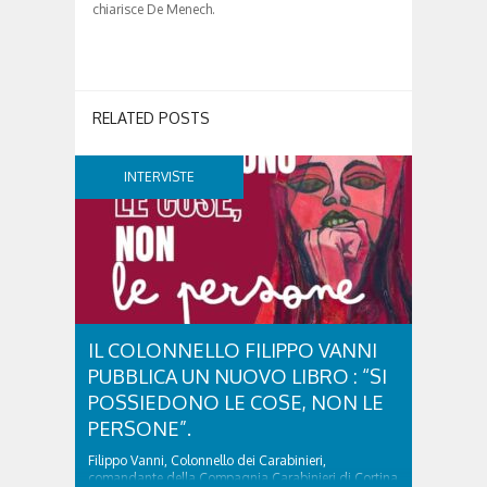
chiarisce De Menech.
RELATED POSTS
INTERVISTE
IL COLONNELLO FILIPPO VANNI
PUBBLICA UN NUOVO LIBRO : “SI
POSSIEDONO LE COSE, NON LE
PERSONE”.
Filippo Vanni, Colonnello dei Carabinieri,
comandante della Compagnia Carabinieri di Cortina