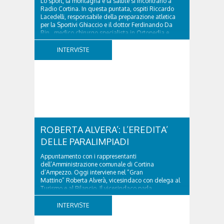
Lo sport, la montagna e la salute si incontrano a
Radio Cortina. In questa puntata, ospiti Riccardo
Lacedelli, responsabile della preparazione atletica
per la Sportivi Ghiaccio e il dottor Ferdinando Da
Rin, medico chirurgo specialista in Ortopedia e
Traumatologia di Ospedale Cortina. GVM...
INTERVISTE
ROBERTA ALVERA’: L’EREDITA’
DELLE PARALIMPIADI
Appuntamento con i rappresentanti
dell’Amministrazione comunale di Cortina
d’Ampezzo. Oggi interviene nel “Gran
Mattino” Roberta Alverà, vicesindaco con delega al
Turismo e al Bilancio. Il vicesindaco parla
dell'eredità delle Paralimpiadi Milano Cortina 2026,
di accessibilità e di come...
INTERVISTE