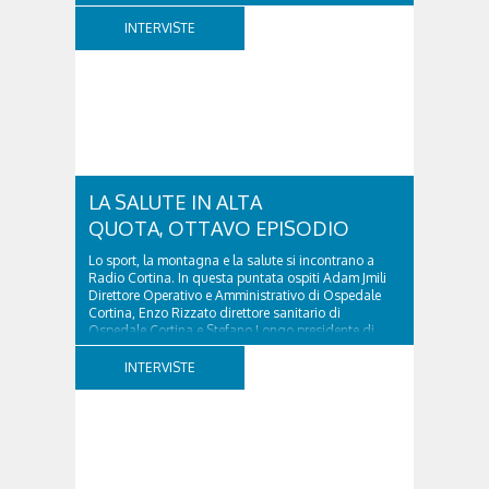
d’Ampezzo sino al 2010, esperto di legislazione
nazionale ed europea, è l’ideatore del progetto di
INTERVISTE
tutela “Una stanza tutta per sé”, modello diffuso in
Italia e Francia. Giurista e autore, svolge...
LA SALUTE IN ALTA
QUOTA, OTTAVO EPISODIO
Lo sport, la montagna e la salute si incontrano a
Radio Cortina. In questa puntata ospiti Adam Jmili
Direttore Operativo e Amministrativo di Ospedale
Cortina, Enzo Rizzato direttore sanitario di
Ospedale Cortina e Stefano Longo presidente di
Fondazione Cortina. GVM Care & Research –...
INTERVISTE