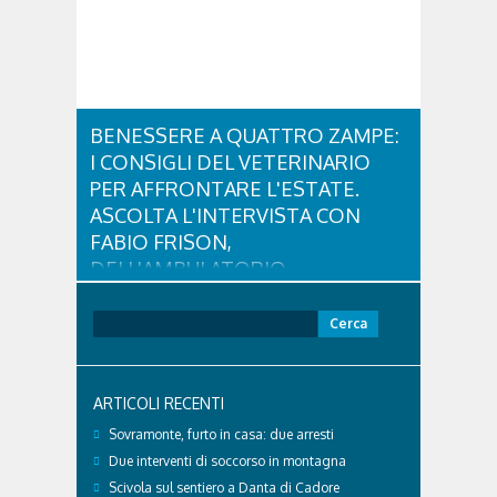
BENESSERE A QUATTRO ZAMPE:
I CONSIGLI DEL VETERINARIO
PER AFFRONTARE L'ESTATE.
ASCOLTA L'INTERVISTA CON
FABIO FRISON,
DELL'AMBULATORIO
VETERINARIO ASSOCIATO
CORTINA
Ricerca
per:
Con l'arrivo dell'estate e delle alte temperature,
anche i nostri amici a quattro zampe hanno bisogno
di qualche attenzione in più. Ne abbiamo parlato
ARTICOLI RECENTI
con il veterinario di Cortina, che ci ha illustrato i
principali accorgimenti per aiutare i cani ad
Sovramonte, furto in casa: due arresti
affrontare il caldo in sicurezza e benessere...
Due interventi di soccorso in montagna
Scivola sul sentiero a Danta di Cadore