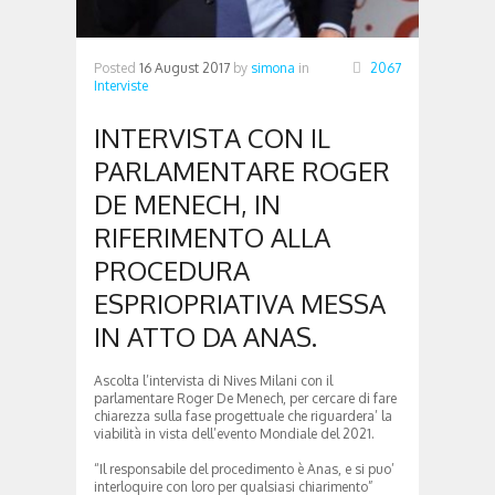
Posted
16 August 2017
by
simona
in
2067
Interviste
INTERVISTA CON IL
PARLAMENTARE ROGER
DE MENECH, IN
RIFERIMENTO ALLA
PROCEDURA
ESPRIOPRIATIVA MESSA
IN ATTO DA ANAS.
Ascolta l’intervista di Nives Milani con il
parlamentare Roger De Menech, per cercare di fare
chiarezza sulla fase progettuale che riguardera’ la
viabilità in vista dell’evento Mondiale del 2021.
“Il responsabile del procedimento è Anas, e si puo’
interloquire con loro per qualsiasi chiarimento”