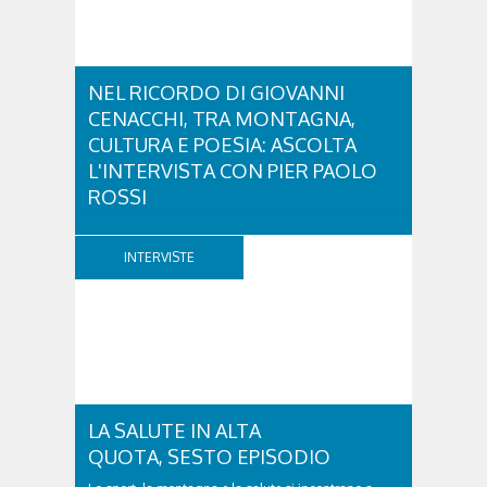
NEL RICORDO DI GIOVANNI
CENACCHI, TRA MONTAGNA,
CULTURA E POESIA: ASCOLTA
L'INTERVISTA CON PIER PAOLO
ROSSI
A vent'anni dalla scomparsa di Giovanni Cenacchi,
Cortina d'Ampezzo rende omaggio a una figura che
INTERVISTE
ha lasciato un segno profondo nel mondo della
montagna e della cultura. Scrittore, alpinista,
fotografo e documentarista, Cenacchi ha saputo
raccontare le Dolomiti e il rapporto tra uomo e...
LA SALUTE IN ALTA
QUOTA, SESTO EPISODIO